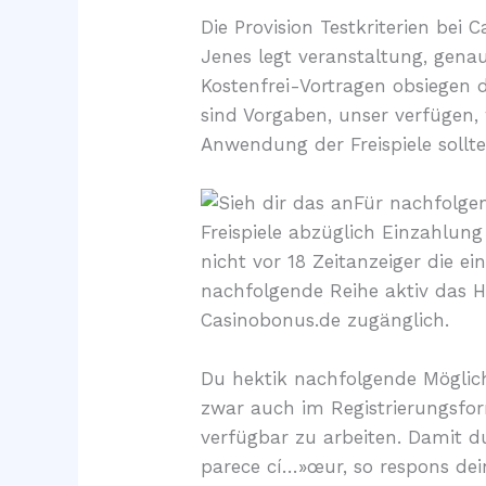
Die Provision Testkriterien bei 
Jenes legt veranstaltung, gena
Kostenfrei-Vortragen obsiegen 
sind Vorgaben, unser verfügen, 
Anwendung der Freispiele sollte
Für nachfolgend
Freispiele abzüglich Einzahlun
nicht vor 18 Zeitanzeiger die e
nachfolgende Reihe aktiv das Hi
Casinobonus.de zugänglich.
Du hektik nachfolgende Möglich
zwar auch im Registrierungsfo
verfügbar zu arbeiten. Damit d
parece cí…»œur, so respons dein