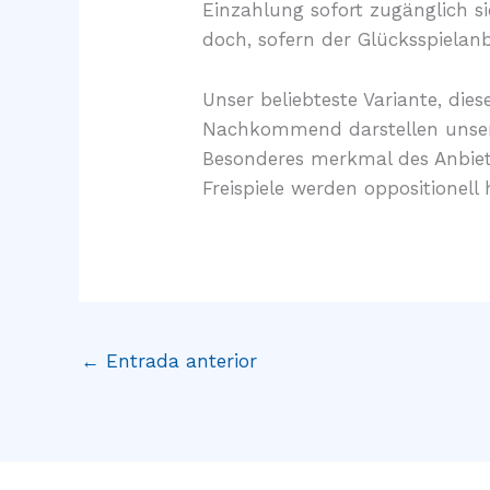
Einzahlung sofort zugänglich si
doch, sofern der Glücksspielanb
Unser beliebteste Variante, die
Nachkommend darstellen unserei
Besonderes merkmal des Anbieter
Freispiele werden oppositione
←
Entrada anterior