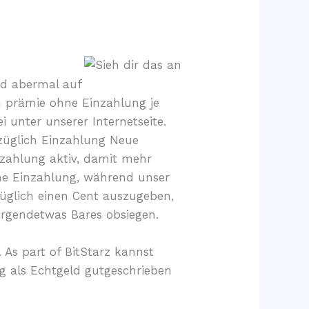
nd abermal auf
n prämie ohne Einzahlung je
i unter unserer Internetseite.
bzüglich Einzahlung Neue
inzahlung aktiv, damit mehr
ohne Einzahlung, während unser
züglich einen Cent auszugeben,
irgendetwas Bares obsiegen.
 As part of BitStarz kannst
g als Echtgeld gutgeschrieben