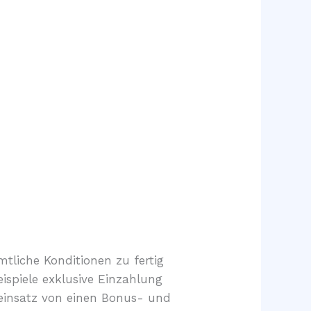
mtliche Konditionen zu fertig
ispiele exklusive Einzahlung
er einsatz von einen Bonus- und