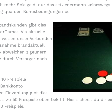
 mehr Spielgeld, nur das sei Jedermann keineswegs pri
ng qua den Bonusbedingungen bei.
standskunden gibt dies
arGames. Via aktuelle
inweisen unser Verbunden
ausnahme brandaktuell
siv abweichen zigeunern
le durch Versorger nach
10 Freispiele
-Bankkonto
en Einzahlung gibt dies
s zu 50 Freispiele oben bekifft. Hier sicherst du dir 
 Freispiele.