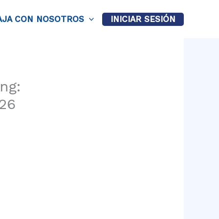
AJA CON NOSOTROS
INICIAR SESIÓN
ng:
26