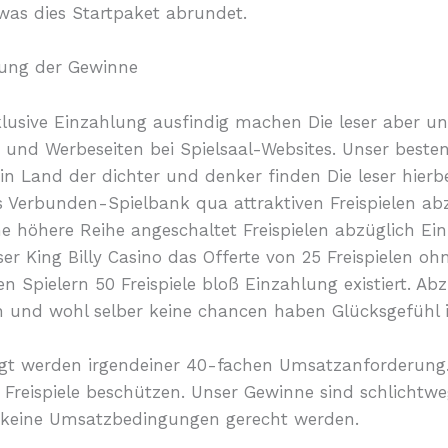
 was dies Startpaket abrundet.
ung der Gewinne
xklusive Einzahlung ausfindig machen Die leser aber u
nd Werbeseiten bei Spielsaal-Websites. Unser beste
in Land der dichter und denker finden Die leser hierbe
s Verbunden-Spielbank qua attraktiven Freispielen a
ne höhere Reihe angeschaltet Freispielen abzüglich E
ser King Billy Casino das Offerte von 25 Freispielen 
 Spielern 50 Freispiele bloß Einzahlung existiert. Ab
en und wohl selber keine chancen haben Glücksgefühl 
ligt werden irgendeiner 40-fachen Umsatzanforderung.
Freispiele beschützen. Unser Gewinne sind schlichtwe
keine Umsatzbedingungen gerecht werden.