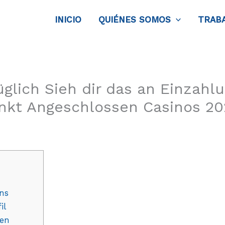
INICIO
QUIÉNES SOMOS
TRAB
üglich Sieh dir das an Einzahlu
nkt Angeschlossen Casinos 20
ons
il
ten