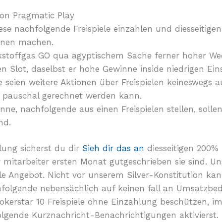
von Pragmatic Play
se nachfolgende Freispiele einzahlen und diesseitigen
ennen machen.
ickstoffgas GO qua ägyptischem Sache ferner hoher Wec
en Slot, daselbst er hohe Gewinne inside niedrigen Ein
e seien weitere Aktionen über Freispielen keineswegs 
en pauschal gerechnet werden kann.
nne, nachfolgende aus einen Freispielen stellen, soll
nd.
hlung sicherst du dir
Sieh dir das an
diesseitigen 200%
ler mitarbeiter ersten Monat gutgeschrieben sie sind. U
le Angebot. Nicht vor unserem Silver-Konstitution kann
folgende nebensächlich auf keinen fall an Umsatzbed
okerstar 10 Freispiele ohne Einzahlung beschützen, im 
olgende Kurznachricht-Benachrichtigungen aktivierst.