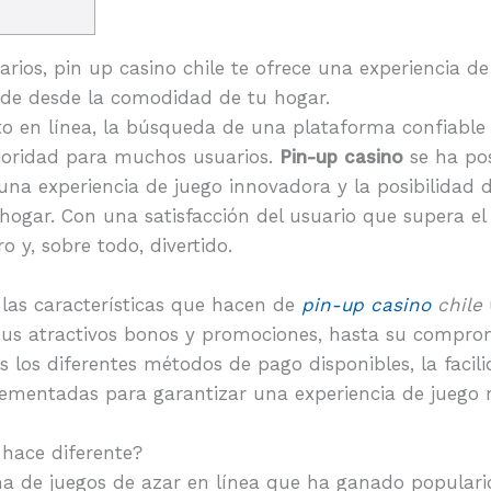
ios, pin up casino chile te ofrece una experiencia de 
nde desde la comodidad de tu hogar.
o en línea, la búsqueda de una plataforma confiable
rioridad para muchos usuarios.
Pin-up casino
se ha po
 una experiencia de juego innovadora y la posibilida
hogar. Con una satisfacción del usuario que supera el
o y, sobre todo, divertido.
 las características que hacen de
pin-up casino
chile
 sus atractivos bonos y promociones, hasta su comprom
os los diferentes métodos de pago disponibles, la faci
ementadas para garantizar una experiencia de juego 
 hace diferente?
ma de juegos de azar en línea que ha ganado popular