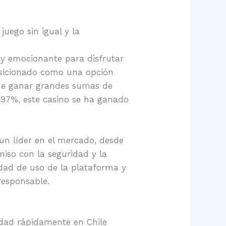
juego sin igual y la
 y emocionante para disfrutar
sicionado como una opción
d de ganar grandes sumas de
 97%, este casino se ha ganado
un líder en el mercado, desde
iso con la seguridad y la
lidad de uso de la plataforma y
responsable.
idad rápidamente en Chile