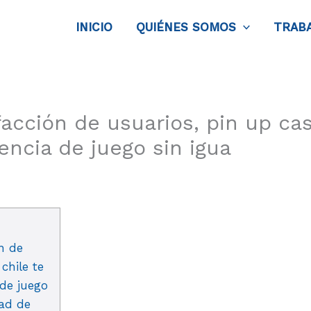
INICIO
QUIÉNES SOMOS
TRAB
acción de usuarios, pin up cas
encia de juego sin igua
n de
chile te
 de juego
dad de