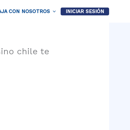
AJA CON NOSOTROS
INICIAR SESIÓN
ino chile te