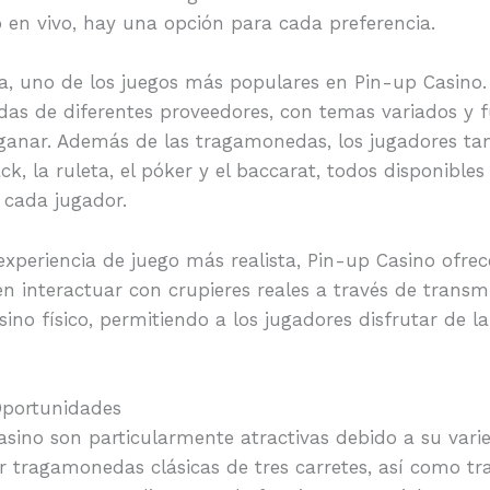
o en vivo, hay una opción para cada preferencia.
a, uno de los juegos más populares en Pin-up Casino
as de diferentes proveedores, con temas variados y f
 ganar. Además de las tragamonedas, los jugadores ta
k, la ruleta, el póker y el baccarat, todos disponibles
 cada jugador.
xperiencia de juego más realista, Pin-up Casino ofrec
n interactuar con crupieres reales a través de transmi
ino físico, permitiendo a los jugadores disfrutar de la
portunidades
ino son particularmente atractivas debido a su vari
r tragamonedas clásicas de tres carretes, así como 