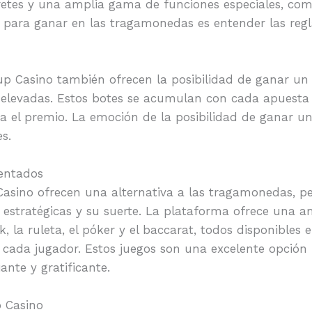
tes y una amplia gama de funciones especiales, como 
ve para ganar en las tragamonedas es entender las reg
 Casino también ofrecen la posibilidad de ganar un 
levadas. Estos botes se acumulan con cada apuesta r
na el premio. La emoción de la posibilidad de ganar u
s.
ventados
asino ofrecen una alternativa a las tragamonedas, pe
estratégicas y su suerte. La plataforma ofrece una a
, la ruleta, el póker y el baccarat, todos disponibles 
e cada jugador. Estos juegos son una excelente opció
ante y gratificante.
 Casino