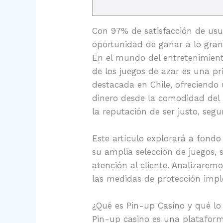
Con 97% de satisfacción de usuar
oportunidad de ganar a lo gra
En el mundo del entretenimient
de los juegos de azar es una p
destacada en Chile, ofreciendo
dinero desde la comodidad del 
la reputación de ser justo, segur
Este artículo explorará a fondo
su amplia selección de juegos,
atención al cliente. Analizarem
las medidas de protección impl
¿Qué es Pin-up Casino y qué lo
Pin-up casino es una platafor