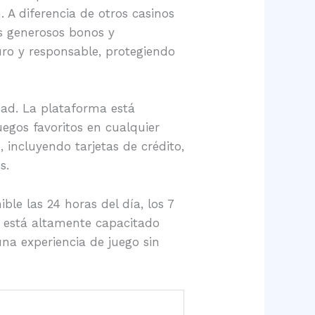
. A diferencia de otros casinos
us generosos bonos y
ro y responsable, protegiendo
dad. La plataforma está
uegos favoritos en cualquier
incluyendo tarjetas de crédito,
s.
ble las 24 horas del día, los 7
te está altamente capacitado
na experiencia de juego sin