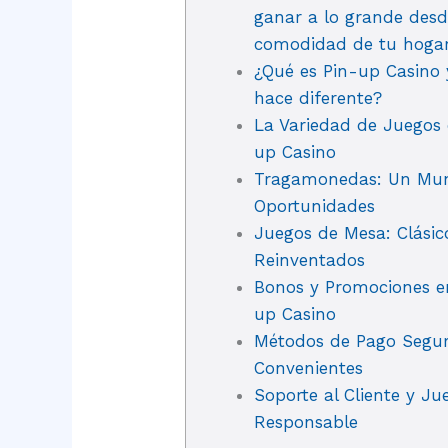
ganar a lo grande desd
comodidad de tu hogar
¿Qué es Pin-up Casino 
hace diferente?
La Variedad de Juegos 
up Casino
Tragamonedas: Un Mu
Oportunidades
Juegos de Mesa: Clásic
Reinventados
Bonos y Promociones e
up Casino
Métodos de Pago Segur
Convenientes
Soporte al Cliente y Ju
Responsable