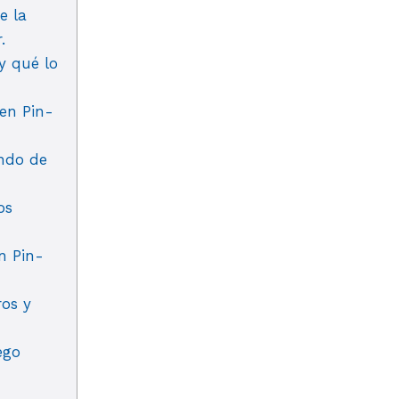
e la
.
y qué lo
en Pin-
ndo de
os
n Pin-
os y
ego