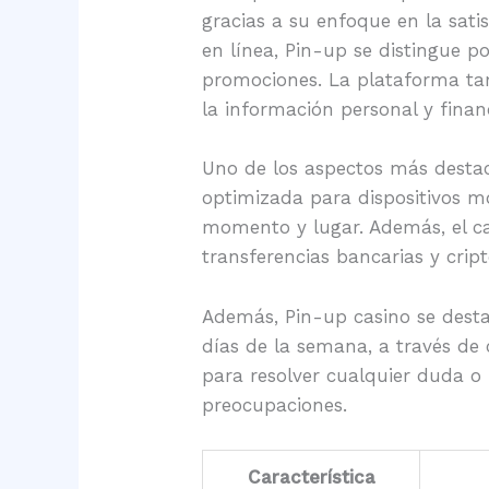
gracias a su enfoque en la sati
en línea, Pin-up se distingue p
promociones. La plataforma tam
la información personal y finan
Uno de los aspectos más destac
optimizada para dispositivos mó
momento y lugar. Además, el ca
transferencias bancarias y cript
Además, Pin-up casino se destaca
días de la semana, a través de 
para resolver cualquier duda o
preocupaciones.
Característica