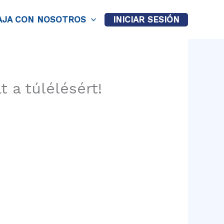
AJA CON NOSOTROS
INICIAR SESIÓN
 a túlélésért!