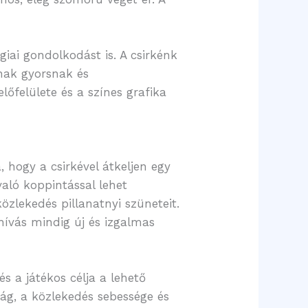
giai gondolkodást is. A csirkénk
snak gyorsnak és
lőfelülete és a színes grafika
, hogy a csirkével átkeljen egy
aló koppintással lehet
 közlekedés pillanatnyi szüneteit.
ihívás mindig új és izgalmas
s a játékos célja a lehető
ság, a közlekedés sebessége és