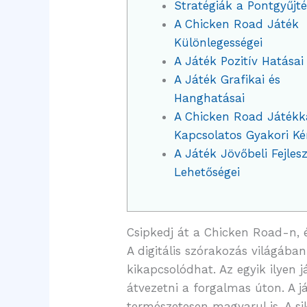
Stratégiák a Pontgyűjt
A Chicken Road Játék
Különlegességei
A Játék Pozitív Hatásai
A Játék Grafikai és
Hanghatásai
A Chicken Road Játékk
Kapcsolatos Gyakori Ké
A Játék Jövőbeli Fejlesz
Lehetőségei
Csipkedj át a Chicken Road-n, é
A digitális szórakozás világáb
kikapcsolódhat. Az egyik ilyen 
átvezetni a forgalmas úton. A 
természetesen magyarul is. A s