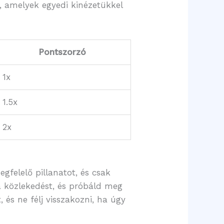
, amelyek egyedi kinézetükkel
Pontszorzó
1x
1.5x
2x
egfelelő pillanatot, és csak
 a közlekedést, és próbáld meg
 és ne félj visszakozni, ha úgy