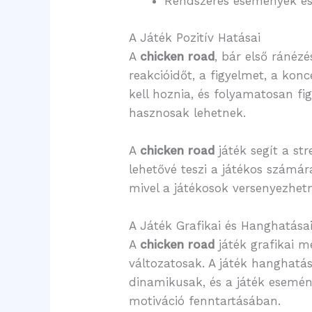
Rendszeres események és
A Játék Pozitív Hatásai
A
chicken road
, bár első ránézé
reakcióidőt, a figyelmet, a kon
kell hoznia, és folyamatosan fi
hasznosak lehetnek.
A
chicken road
játék segít a st
lehetővé teszi a játékos számár
mivel a játékosok versenyezhet
A Játék Grafikai és Hanghatása
A
chicken road
játék grafikai me
változatosak. A játék hanghatá
dinamikusak, és a játék esemény
motiváció fenntartásában.