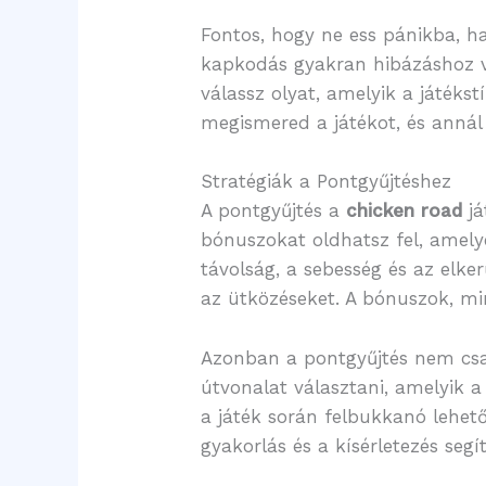
Fontos, hogy ne ess pánikba, h
kapkodás gyakran hibázáshoz vez
válassz olyat, amelyik a játékst
megismered a játékot, és annál 
Stratégiák a Pontgyűjtéshez
A pontgyűjtés a
chicken road
já
bónuszokat oldhatsz fel, amely
távolság, a sebesség és az elke
az ütközéseket. A bónuszok, mi
Azonban a pontgyűjtés nem csak
útvonalat választani, amelyik a
a játék során felbukkanó lehet
gyakorlás és a kísérletezés se