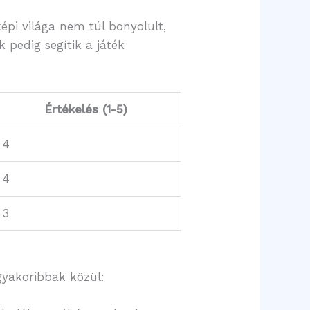
épi világa nem túl bonyolult,
 pedig segítik a játék
Értékelés (1-5)
4
4
3
gyakoribbak közül: