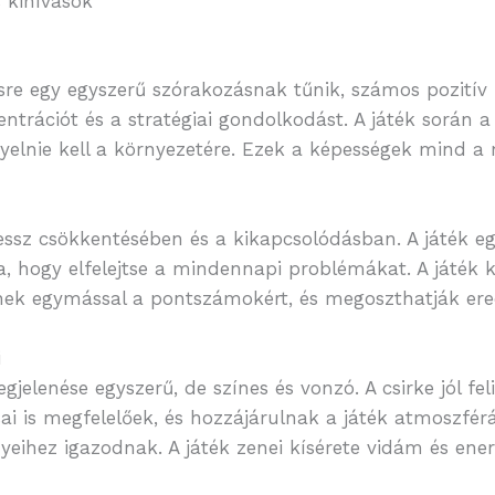
 kihívások
sre egy egyszerű szórakozásnak tűnik, számos pozitív ha
centrációt és a stratégiai gondolkodást. A játék során 
gyelnie kell a környezetére. Ezek a képességek mind a
ressz csökkentésében és a kikapcsolódásban. A játék eg
a, hogy elfelejtse a mindennapi problémákat. A játék k
nek egymással a pontszámokért, és megoszthatják ere
i
gjelenése egyszerű, de színes és vonzó. A csirke jól fe
sai is megfelelőek, és hozzájárulnak a játék atmoszfé
eihez igazodnak. A játék zenei kísérete vidám és energ