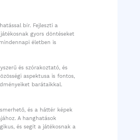
tással bír. Fejleszti a
a játékosnak gyors döntéseket
 mindennapi életben is
yszerű és szórakoztató, és
özösségi aspektusa is fontos,
dményeiket barátaikkal.
lismerhető, és a háttér képek
rájához. A hanghatások
ikus, és segít a játékosnak a