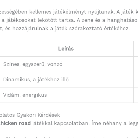
zességében kellemes játékélményt nyújtanak. A játék k
 játékosokat lekötött tartsa. A zene és a hanghatások
 és hozzájárulnak a játék szórakoztató értékéhez.
Leírás
Színes, egyszerű, vonzó
Dinamikus, a játékhoz illő
Vidám, energikus
olatos Gyakori Kérdések
chicken road
játékkal kapcsolatban. Íme néhány a leg