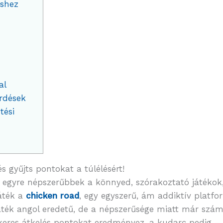
éshez
al
rdések
tési
s gyűjts pontokat a túlélésért!
an egyre népszerűbbek a könnyed, szórakoztató játékok
játék a
chicken road
, egy egyszerű, ám addiktív platfor
játék angol eredetű, de a népszerűsége miatt már szám
ikeres átkelés pontokat eredményez, a kudarc pedig – 