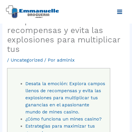
Ir
Desata la emoción Explora
al
contenido
campos llenos de
recompensas y evita las
explosiones para multiplicar
tus
/
Uncategorized
/ Por
admlnlx
Desata la emoción: Explora campos
llenos de recompensas y evita las
explosiones para multiplicar tus
ganancias en el apasionante
mundo de mines casino.
¿Cómo funciona un mines casino?
Estrategias para maximizar tus