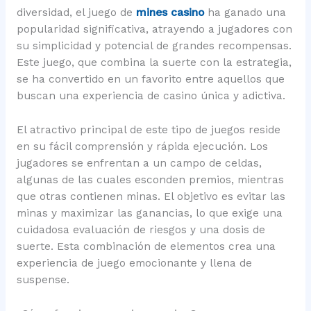
diversidad, el juego de
mines casino
ha ganado una
popularidad significativa, atrayendo a jugadores con
su simplicidad y potencial de grandes recompensas.
Este juego, que combina la suerte con la estrategia,
se ha convertido en un favorito entre aquellos que
buscan una experiencia de casino única y adictiva.
El atractivo principal de este tipo de juegos reside
en su fácil comprensión y rápida ejecución. Los
jugadores se enfrentan a un campo de celdas,
algunas de las cuales esconden premios, mientras
que otras contienen minas. El objetivo es evitar las
minas y maximizar las ganancias, lo que exige una
cuidadosa evaluación de riesgos y una dosis de
suerte. Esta combinación de elementos crea una
experiencia de juego emocionante y llena de
suspense.