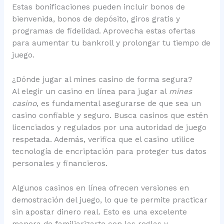
Estas bonificaciones pueden incluir bonos de
bienvenida, bonos de depósito, giros gratis y
programas de fidelidad. Aprovecha estas ofertas
para aumentar tu bankroll y prolongar tu tiempo de
juego.
¿Dónde jugar al mines casino de forma segura?
Al elegir un casino en línea para jugar al
mines
casino
, es fundamental asegurarse de que sea un
casino confiable y seguro. Busca casinos que estén
licenciados y regulados por una autoridad de juego
respetada. Además, verifica que el casino utilice
tecnología de encriptación para proteger tus datos
personales y financieros.
Algunos casinos en línea ofrecen versiones en
demostración del juego, lo que te permite practicar
sin apostar dinero real. Esto es una excelente