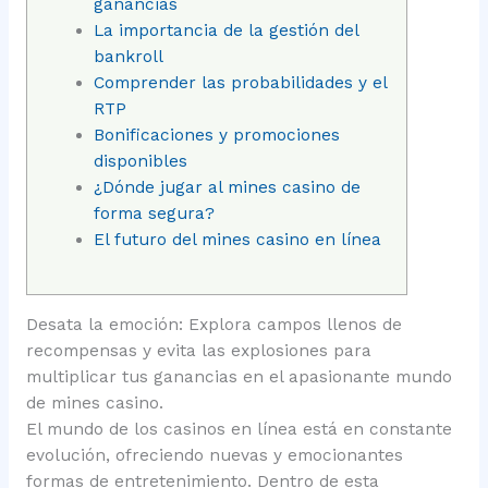
ganancias
La importancia de la gestión del
bankroll
Comprender las probabilidades y el
RTP
Bonificaciones y promociones
disponibles
¿Dónde jugar al mines casino de
forma segura?
El futuro del mines casino en línea
Desata la emoción: Explora campos llenos de
recompensas y evita las explosiones para
multiplicar tus ganancias en el apasionante mundo
de mines casino.
El mundo de los casinos en línea está en constante
evolución, ofreciendo nuevas y emocionantes
formas de entretenimiento. Dentro de esta