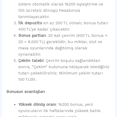
sistem otomatik olarak %200 eşleştirme ve
100 ücretsiz dönüşü hesabınıza
tanımlayacaktır.
İlk depozito
en az 200 TL olmalı; bonus tutarı
400 TL’ye kadar çıkacaktır.
Bonus şartları
: 20 kat çevrim (400 TL bonus ×
20 = 8.000 TL) gereklidir; bu miktar, slot ve
masa oyunlarında dağıtılmış olarak
oynanabilir.
Çekim talebi
: Çevrim koşulu sağlandıktan
sonra, “Çekim” butonuna tıklayarak istediğiniz
tutarı çekebilirsiniz. Minimum çekim tutarı
100 TL’dir.
Bonusun avantajları
Yüksek dönüş oranı
: %200 bonus, yeni
oyuncuların ilk haftalarında yüksek bahis
miktarıyla oynama şansı verir.