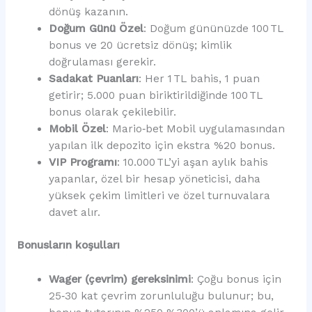
dönüş kazanın.
Doğum Günü Özel
: Doğum gününüzde 100 TL
bonus ve 20 ücretsiz dönüş; kimlik
doğrulaması gerekir.
Sadakat Puanları
: Her 1 TL bahis, 1 puan
getirir; 5.000 puan biriktirildiğinde 100 TL
bonus olarak çekilebilir.
Mobil Özel
: Mario‑bet Mobil uygulamasından
yapılan ilk depozito için ekstra %20 bonus.
VIP Programı
: 10.000 TL’yi aşan aylık bahis
yapanlar, özel bir hesap yöneticisi, daha
yüksek çekim limitleri ve özel turnuvalara
davet alır.
Bonusların koşulları
Wager (çevrim) gereksinimi
: Çoğu bonus için
25‑30 kat çevrim zorunluluğu bulunur; bu,