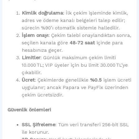
Kimlik doğrulama
: İlk çekim işleminde kimlik,
adres ve ödeme kanalı belgeleri talep edilir;
sürecin %90’ı otomatik sistemle halledilir.
İşlem onayı
: Çekim talebi onaylandıktan sonra,
seçilen kanala göre
48‑72 saat
içinde para
hesabınıza geçer.
Limitler
: Günlük maksimum çekim limiti
10.000 TL; VIP üyeler için bu limit 30.000 TL’ye
çıkabilir.
Ücret
: Çekimlerde genellikle
%0.5
işlem ücreti
uygulanır; ancak Papara ve PayFix üzerinden
çekim ücretsizdir.
Güvenlik önlemleri
SSL Şifreleme
: Tüm veri transferi 256‑bit SSL
ile korunur.