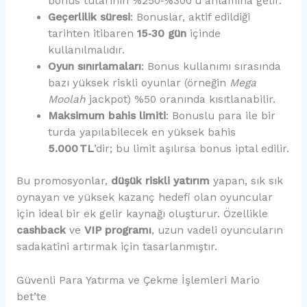
bonus tutarının %250‑%300’ü anlamına gelir.
Geçerlilik süresi
: Bonuslar, aktif edildiği
tarihten itibaren
15‑30 gün
içinde
kullanılmalıdır.
Oyun sınırlamaları
: Bonus kullanımı sırasında
bazı yüksek riskli oyunlar (örneğin
Mega
Moolah
jackpot) %50 oranında kısıtlanabilir.
Maksimum bahis limiti
: Bonuslu para ile bir
turda yapılabilecek en yüksek bahis
5.000 TL
’dir; bu limit aşılırsa bonus iptal edilir.
Bu promosyonlar,
düşük riskli yatırım
yapan, sık sık
oynayan ve yüksek kazanç hedefi olan oyuncular
için ideal bir ek gelir kaynağı oluşturur. Özellikle
cashback
ve
VIP programı
, uzun vadeli oyuncuların
sadakatini artırmak için tasarlanmıştır.
Güvenli Para Yatırma ve Çekme İşlemleri Mario
bet’te