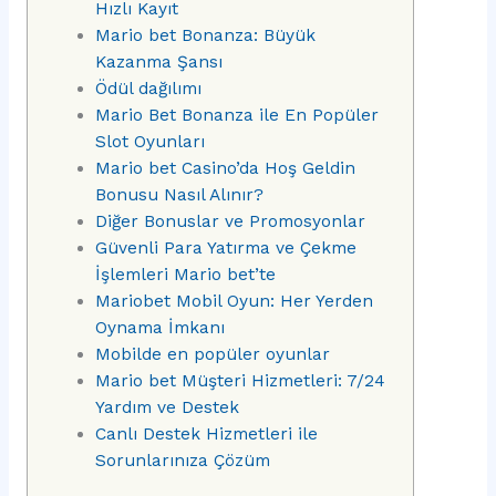
Hızlı Kayıt
Mario bet Bonanza: Büyük
Kazanma Şansı
Ödül dağılımı
Mario Bet Bonanza ile En Popüler
Slot Oyunları
Mario bet Casino’da Hoş Geldin
Bonusu Nasıl Alınır?
Diğer Bonuslar ve Promosyonlar
Güvenli Para Yatırma ve Çekme
İşlemleri Mario bet’te
Mariobet Mobil Oyun: Her Yerden
Oynama İmkanı
Mobilde en popüler oyunlar
Mario bet Müşteri Hizmetleri: 7/24
Yardım ve Destek
Canlı Destek Hizmetleri ile
Sorunlarınıza Çözüm