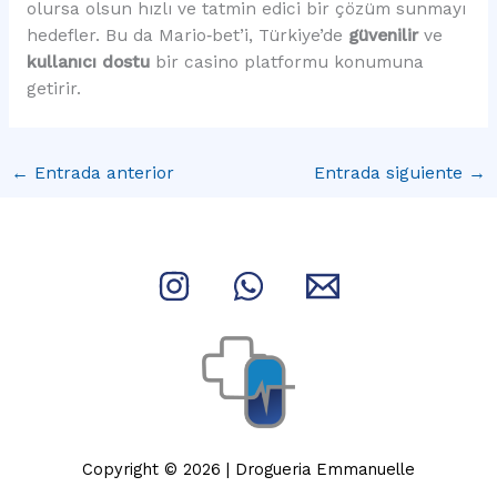
olursa olsun hızlı ve tatmin edici bir çözüm sunmayı
hedefler. Bu da Mario‑bet’i, Türkiye’de
güvenilir
ve
kullanıcı dostu
bir casino platformu konumuna
getirir.
←
Entrada anterior
Entrada siguiente
→
Copyright © 2026 | Drogueria Emmanuelle