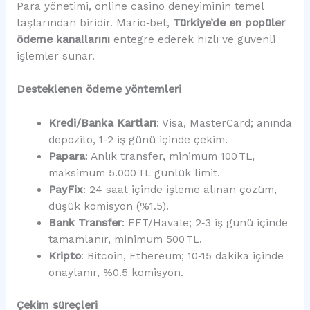
Para yönetimi, online casino deneyiminin temel
taşlarından biridir. Mario‑bet,
Türkiye’de en popüler
ödeme kanallarını
entegre ederek hızlı ve güvenli
işlemler sunar.
Desteklenen ödeme yöntemleri
Kredi/Banka Kartları
: Visa, MasterCard; anında
depozito, 1-2 iş günü içinde çekim.
Papara
: Anlık transfer, minimum 100 TL,
maksimum 5.000 TL günlük limit.
PayFix
: 24 saat içinde işleme alınan çözüm,
düşük komisyon (%1.5).
Bank Transfer
: EFT/Havale; 2‑3 iş günü içinde
tamamlanır, minimum 500 TL.
Kripto
: Bitcoin, Ethereum; 10‑15 dakika içinde
onaylanır, %0.5 komisyon.
Çekim süreçleri