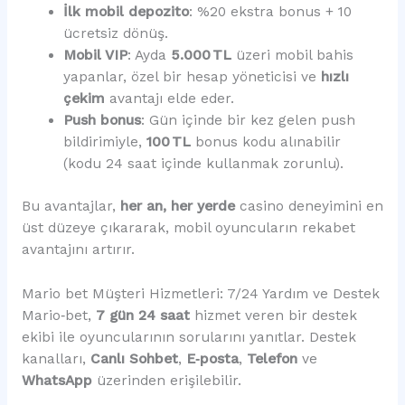
İlk mobil depozito
: %20 ekstra bonus + 10
ücretsiz dönüş.
Mobil VIP
: Ayda
5.000 TL
üzeri mobil bahis
yapanlar, özel bir hesap yöneticisi ve
hızlı
çekim
avantajı elde eder.
Push bonus
: Gün içinde bir kez gelen push
bildirimiyle,
100 TL
bonus kodu alınabilir
(kodu 24 saat içinde kullanmak zorunlu).
Bu avantajlar,
her an, her yerde
casino deneyimini en
üst düzeye çıkararak, mobil oyuncuların rekabet
avantajını artırır.
Mario bet Müşteri Hizmetleri: 7/24 Yardım ve Destek
Mario‑bet,
7 gün 24 saat
hizmet veren bir destek
ekibi ile oyuncularının sorularını yanıtlar. Destek
kanalları,
Canlı Sohbet
,
E‑posta
,
Telefon
ve
WhatsApp
üzerinden erişilebilir.