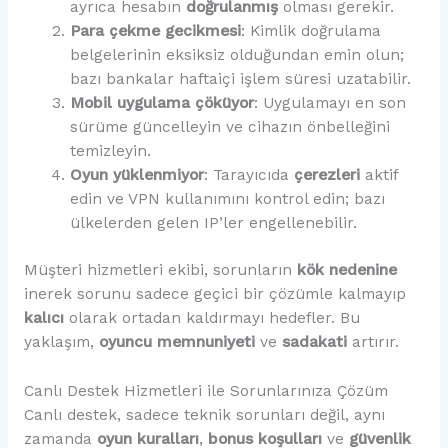
ayrıca hesabın
doğrulanmış
olması gerekir.
Para çekme gecikmesi
: Kimlik doğrulama
belgelerinin eksiksiz olduğundan emin olun;
bazı bankalar haftaiçi işlem süresi uzatabilir.
Mobil uygulama çöküyor
: Uygulamayı en son
sürüme güncelleyin ve cihazın önbelleğini
temizleyin.
Oyun yüklenmiyor
: Tarayıcıda
çerezleri
aktif
edin ve VPN kullanımını kontrol edin; bazı
ülkelerden gelen IP’ler engellenebilir.
Müşteri hizmetleri ekibi, sorunların
kök nedenine
inerek sorunu sadece geçici bir çözümle kalmayıp
kalıcı
olarak ortadan kaldırmayı hedefler. Bu
yaklaşım,
oyuncu memnuniyeti
ve
sadakati
artırır.
Canlı Destek Hizmetleri ile Sorunlarınıza Çözüm
Canlı destek, sadece teknik sorunları değil, aynı
zamanda
oyun kuralları
,
bonus koşulları
ve
güvenlik