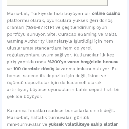
Mario‑bet, Türkiye’de hızlı büyüyen bir
online casino
platformu olarak, oyunculara yüksek geri dönüş
oranları (%96‑97 RTP) ve çeşitlendirilmiş oyun
portföyü sunuyor. Site, Curacao eGaming ve Malta
Gaming Authority lisanslarıyla işletildiği için hem
uluslararası standartlara hem de yerel
regülasyonlara uyum sağlıyor. Kullanıcılar ilk kez
giriş yaptıklarında
%200’ye varan hoşgeldin bonusu
ve
100 ücretsiz dönüş
kazanma imkanı buluyor. Bu
bonus, sadece ilk depozito için değil, ikinci ve
üçüncü depozitolar için de kademeli olarak
artırılıyor; böylece oyuncuların bahis sepeti hızlı bir
şekilde büyüyor.
Kazanma fırsatları sadece bonuslarla sınırlı değil.
Mario‑bet, haftalık turnuvalar, günlük
mini‑turnuvalar ve
yüksek volatiliteye sahip slotlar