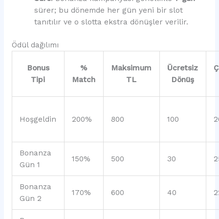
sürer; bu dönemde her gün yeni bir slot
tanıtılır ve o slotta ekstra dönüşler verilir.
Ödül dağılımı
Bonus
%
Maksimum
Ücretsiz
Ç
Tipi
Match
TL
Dönüş
Hoşgeldin
200%
800
100
2
Bonanza
150%
500
30
2
Gün 1
Bonanza
170%
600
40
2
Gün 2