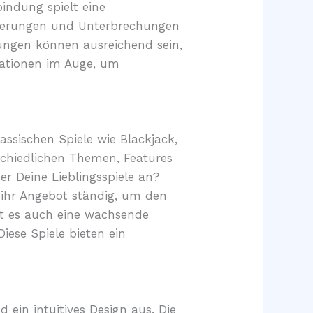
bindung spielt eine
zögerungen und Unterbrechungen
ungen können ausreichend sein,
ikationen im Auge, um
assischen Spiele wie Blackjack,
schiedlichen Themen, Features
er Deine Lieblingsspiele an?
n ihr Angebot ständig, um den
bt es auch eine wachsende
iese Spiele bieten ein
 ein intuitives Design aus. Die