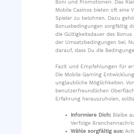
Boni und Promotionen: Das Kle
Mobile Casinos bieten oft eine
Spieler zu belohnen. Dazu geh
Bonusbedingungen sorgfältig d
die Gültigkeitsdauer des Bonus 
der Umsatzbedingungen bei. N
darauf, dass Du die Bedingunge
Fazit und Empfehlungen für er
Die Mobile Gaming Entwicklung 
unglaubliche Möglichkeiten. Von
benutzerfreundlichen Oberfläch
Erfahrung herauszuholen, soll
Informiere Dich:
Bleibe a
Verfolge Branchennachric
Wähle sorgfältig aus:
Acht