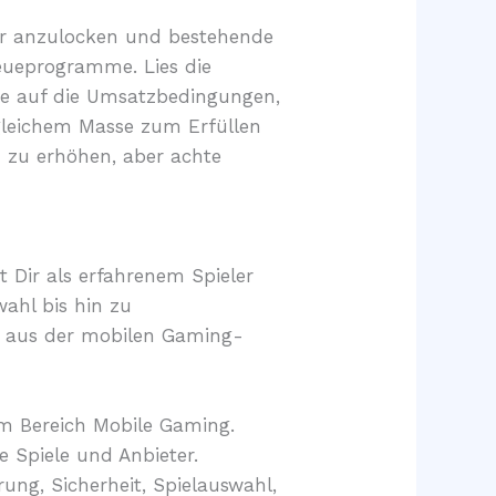
ler anzulocken und bestehende
eueprogramme. Lies die
te auf die Umsatzbedingungen,
n gleichem Masse zum Erfüllen
zu erhöhen, aber achte
 Dir als erfahrenem Spieler
wahl bis hin zu
te aus der mobilen Gaming-
m Bereich Mobile Gaming.
 Spiele und Anbieter.
ung, Sicherheit, Spielauswahl,