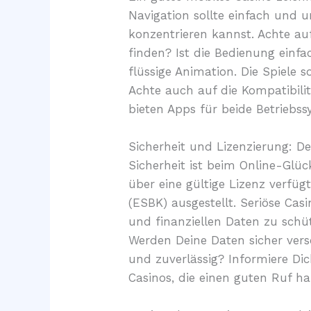
Navigation sollte einfach und u
konzentrieren kannst. Achte auf
finden? Ist die Bedienung einf
flüssige Animation. Die Spiele 
Achte auch auf die Kompatibili
bieten Apps für beide Betriebss
Sicherheit und Lizenzierung: De
Sicherheit ist beim Online-Glüc
über eine gültige Lizenz verfü
(ESBK) ausgestellt. Seriöse Cas
und finanziellen Daten zu schüt
Werden Deine Daten sicher vers
und zuverlässig? Informiere Di
Casinos, die einen guten Ruf ha