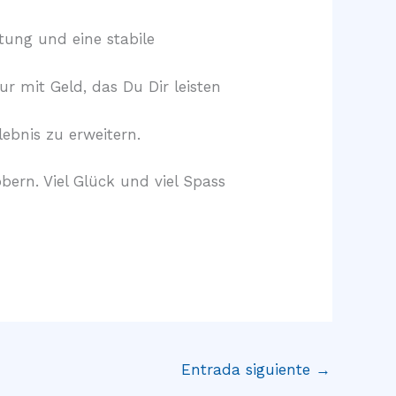
stung und eine stabile
ur mit Geld, das Du Dir leisten
ebnis zu erweitern.
bern. Viel Glück und viel Spass
Entrada siguiente
→