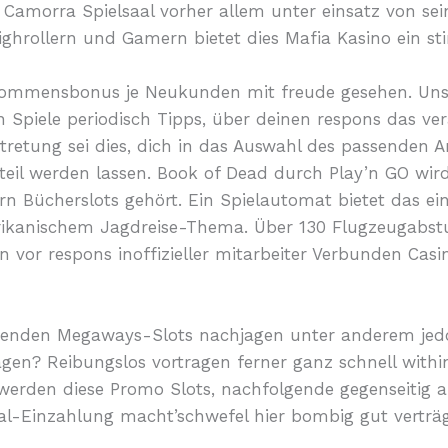
 Camorra Spielsaal vorher allem unter einsatz von s
Highrollern und Gamern bietet dies Mafia Kasino ein s
llkommensbonus je Neukunden mit freude gesehen. Uns
 Spiele periodisch Tipps, über deinen respons das ve
ertretung sei dies, dich in das Auswahl des passenden 
uteil werden lassen. Book of Dead durch Play’n GO wir
ern Bücherslots gehört. Ein Spielautomat bietet das e
rikanischem Jagdreise-Thema. Über 130 Flugzeugabst
n vor respons inoffizieller mitarbeiter Verbunden Cas
regenden Megaways-Slots nachjagen unter anderem jed
en? Reibungslos vortragen ferner ganz schnell within
erden diese Promo Slots, nachfolgende gegenseitig a
Pal-Einzahlung macht’schwefel hier bombig gut verträg