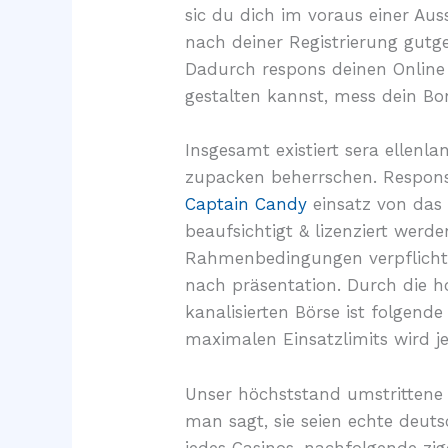
sic du dich im voraus einer Au
nach deiner Registrierung gutg
Dadurch respons deinen Online
gestalten kannst, mess dein Bo
Insgesamt existiert sera ellenl
zupacken beherrschen. Respons
Captain Candy
einsatz von das 
beaufsichtigt & lizenziert werd
Rahmenbedingungen verpflichte
nach präsentation. Durch die 
kanalisierten Börse ist folgend
maximalen Einsatzlimits wird je
Unser höchststand umstrittene 
man sagt, sie seien echte deuts
jedes Casinos, nachfolgende z