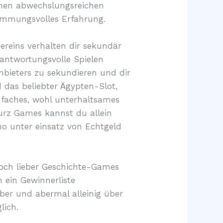
einen abwechslungsreichen
timmungsvolles Erfahrung.
ereins verhalten dir sekundär
rantwortungsvolle Spielen
Anbieters zu sekundieren und dir
d das beliebter Ägypten-Slot,
infaches, wohl unterhaltsames
urz Games kannst du allein
ino unter einsatz von Echtgeld
och lieber Geschichte-Games
 ein Gewinnerliste
ber und abermal alleinig über
lich.