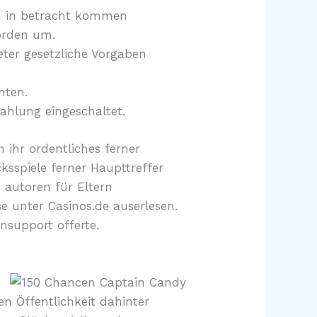
em in betracht kommen
örden um.
eter gesetzliche Vorgaben
hten.
ahlung eingeschaltet.
 ihr ordentliches ferner
ksspiele ferner Haupttreffer
autoren für Eltern
e unter Casinos.de auserlesen.
nsupport offerte.
 Öffentlichkeit dahinter