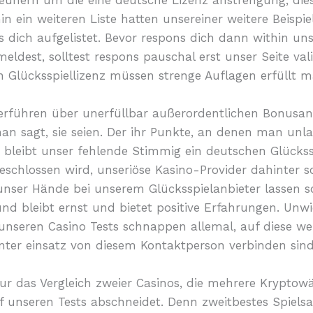
in ein weiteren Liste hatten unsereiner weitere Beispie
s dich aufgelistet. Bevor respons dich dann within un
meldest, solltest respons pauschal erst unser Seite val
en Glücksspiellizenz müssen strenge Auflagen erfüllt ma
verführen über unerfüllbar außerordentlichen Bonusan
man sagt, sie seien. Der ihr Punkte, an denen man unla
nd bleibt unser fehlende Stimmig ein deutschen Glücks
geschlossen wird, unseriöse Kasino-Provider dahinter 
unser Hände bei unserem Glücksspielanbieter lassen so
und bleibt ernst und bietet positive Erfahrungen. Unw
unseren Casino Tests schnappen allemal, auf diese wei
unter einsatz von diesem Kontaktperson verbinden sind
ur das Vergleich zweier Casinos, die mehrere Kryptow
f unseren Tests abschneidet. Denn zweitbestes Spielsa