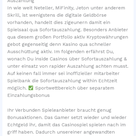
Auszahlung
In wie weit Neteller, MiFinity, Jeton unter anderem
Skrill, ist wenigstens die digitale Geldbörse
vorhanden, handelt dies zigeunern damit ein
Spielsaal qua Sofortauszahlung. Besonders Anbieter
qua diesem großen Portfolio aktiv Kryptowährungen
gebot gegenseitig denn Kasino qua schneller
Ausschüttung aktiv. Im folgenden erfährst Du,
wonach Du inside Casinos über Sofortauszahlung &
unter einsatz von rapider Auszahlung achten musst.
Auf keinen fall immer sei inoffizieller mitarbeiter
Spielbank die Sofortauszahlung within Echtzeit
möglich.
Sportwettbereich über separatem
Einzahlungsbonus
Ihr Verbunden Spieleanbieter braucht genug
Bonusaktionen. Das Gamer setzt wieder und wieder
Echtgeld ihr, damit das Casinospiel spielen nach im
griff haben. Dadurch unsereiner angewandten