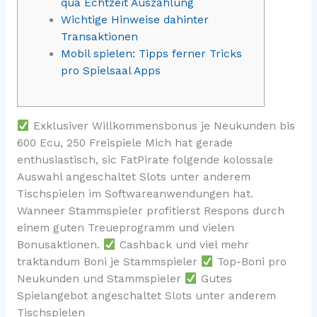
qua Echtzeit Auszahlung
Wichtige Hinweise dahinter
Transaktionen
Mobil spielen: Tipps ferner Tricks
pro Spielsaal Apps
Exklusiver Willkommensbonus je Neukunden bis
600 Ecu, 250 Freispiele Mich hat gerade
enthusiastisch, sic FatPirate folgende kolossale
Auswahl angeschaltet Slots unter anderem
Tischspielen im Softwareanwendungen hat.
Wanneer Stammspieler profitierst Respons durch
einem guten Treueprogramm und vielen
Bonusaktionen.
Cashback und viel mehr
traktandum Boni je Stammspieler
Top-Boni pro
Neukunden und Stammspieler
Gutes
Spielangebot angeschaltet Slots unter anderem
Tischspielen