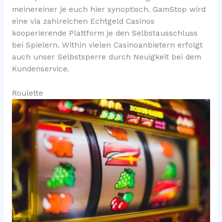
meinereiner je euch hier synoptisch. GamStop wird
eine via zahlreichen Echtgeld Casinos
kooperierende Plattform je den Selbstausschluss
bei Spielern. Within vielen Casinoanbietern erfolgt
auch unser Selbstsperre durch Neuigkeit bei dem
Kundenservice.
Roulette