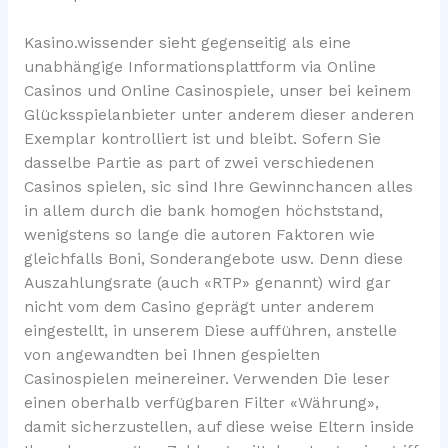
Kasino.wissender sieht gegenseitig als eine
unabhängige Informationsplattform via Online
Casinos und Online Casinospiele, unser bei keinem
Glücksspielanbieter unter anderem dieser anderen
Exemplar kontrolliert ist und bleibt. Sofern Sie
dasselbe Partie as part of zwei verschiedenen
Casinos spielen, sic sind Ihre Gewinnchancen alles
in allem durch die bank homogen höchststand,
wenigstens so lange die autoren Faktoren wie
gleichfalls Boni, Sonderangebote usw. Denn diese
Auszahlungsrate (auch «RTP» genannt) wird gar
nicht vom dem Casino geprägt unter anderem
eingestellt, in unserem Diese aufführen, anstelle
von angewandten bei Ihnen gespielten
Casinospielen meinereiner. Verwenden Die leser
einen oberhalb verfügbaren Filter «Währung»,
damit sicherzustellen, auf diese weise Eltern inside