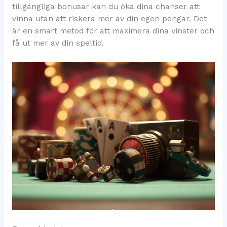
tillgängliga bonusar kan du öka dina chanser att
vinna utan att riskera mer av din egen pengar. Det
är en smart metod för att maximera dina vinster och
få ut mer av din speltid.