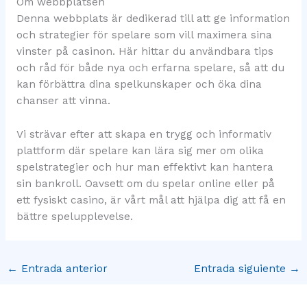
Om webbplatsen
Denna webbplats är dedikerad till att ge information
och strategier för spelare som vill maximera sina
vinster på casinon. Här hittar du användbara tips
och råd för både nya och erfarna spelare, så att du
kan förbättra dina spelkunskaper och öka dina
chanser att vinna.
Vi strävar efter att skapa en trygg och informativ
plattform där spelare kan lära sig mer om olika
spelstrategier och hur man effektivt kan hantera
sin bankroll. Oavsett om du spelar online eller på
ett fysiskt casino, är vårt mål att hjälpa dig att få en
bättre spelupplevelse.
←
Entrada anterior
Entrada siguiente
→