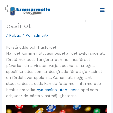
Ir
Vilka strategier kan
al
contenido
maximera dina vinster på
casinot
/
Public
/ Por
admlnlx
Förstå odds och husfördel
När det kommer till casinospel är det avgörande att
förstå hur odds fungerar och hur husfördel
påverkar dina vinster. Varje spel har sina egna
specifika odds som är designade för att ge kasinot
en fördel över spelarna. Genom att noggrant
studera dessa odds kan du fatta mer informerade
beslut om vilka
nya casino utan licens
spel som
erbjuder de bästa vinstmöjligheterna.