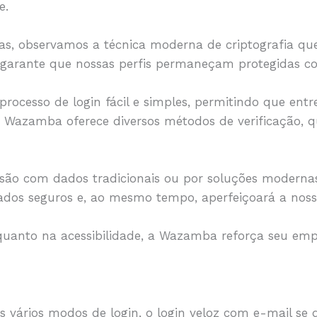
e.
cas, observamos a técnica moderna de criptografia qu
o garante que nossas perfis permaneçam protegidas co
processo de login fácil e simples, permitindo que ent
o Wazamba oferece diversos métodos de verificação, 
ssão com dados tradicionais ou por soluções moderna
ados seguros e, ao mesmo tempo, aperfeiçoará a nossa
quanto na acessibilidade, a Wazamba reforça seu e
 vários modos de login, o login veloz com e-mail se d