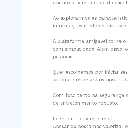
quanto a comodidade do client
Ao explorarmos as característi
informações confidenciais. Iss
A plataforma amigável torna o 
com simplicidade. Além disso, 
pessoais.
Quer escolhamos por iniciar se
sistema preservará os nossos d
Com foco tanto na segurança 
de entretenimento robusto.
Login rápido com e-mail
Apesar de possamos valorizar os