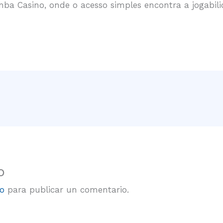
ba Casino, onde o acesso simples encontra a jogabilid
o
o
para publicar un comentario.