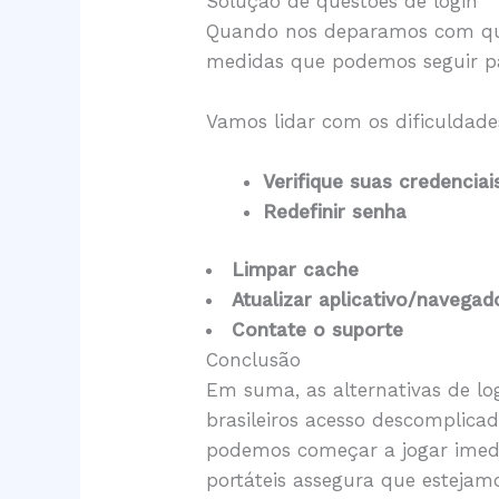
Solução de questões de login
Quando nos deparamos com que
medidas que podemos seguir pa
Vamos lidar com os dificuldade
Verifique suas credenciai
Redefinir senha
Limpar cache
Atualizar aplicativo/navegad
Contate o suporte
Conclusão
Em suma, as alternativas de lo
brasileiros acesso descomplicad
podemos começar a jogar imedi
portáteis assegura que estejam