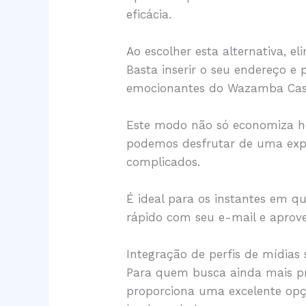
eficácia.
Ao escolher esta alternativa, e
Basta inserir o seu endereço e 
emocionantes do Wazamba Cas
Este modo não só economiza h
podemos desfrutar de uma expe
complicados.
É ideal para os instantes em qu
rápido com seu e-mail e apro
Integração de perfis de mídias 
Para quem busca ainda mais pr
proporciona uma excelente opç