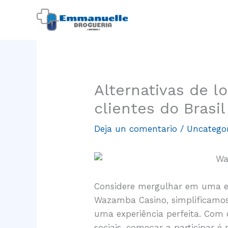
Ir
al
contenido
Alternativas de 
clientes do Brasil
Deja un comentario
/
Uncatego
Considere mergulhar em uma e
Wazamba Casino, simplificamos 
uma experiência perfeita. Com
sociais, começar a participar 