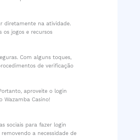
ar diretamente na atividade.
 os jogos e recursos
guras. Com alguns toques,
rocedimentos de verificação
ortanto, aproveite o login
do Wazamba Casino!
as sociais para fazer login
, removendo a necessidade de