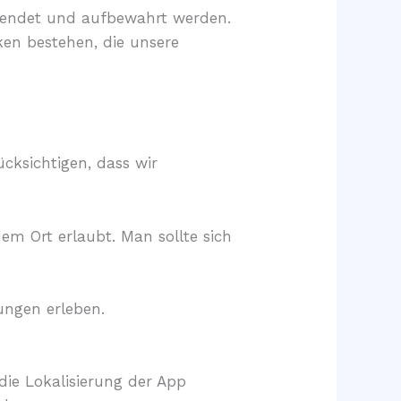
wendet und aufbewahrt werden.
en bestehen, die unsere
cksichtigen, dass wir
dem Ort erlaubt. Man sollte sich
ungen erleben.
die Lokalisierung der App