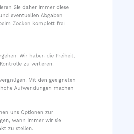
lieren Sie daher immer diese
 und eventuellen Abgaben
beim Zocken komplett frei
gehen. Wir haben die Freiheit,
ntrolle zu verlieren.
lvergnügen. Mit den geeigneten
u hohe Aufwendungen machen
ehen uns Optionen zur
egen, wann immer wir sie
kt zu stellen.