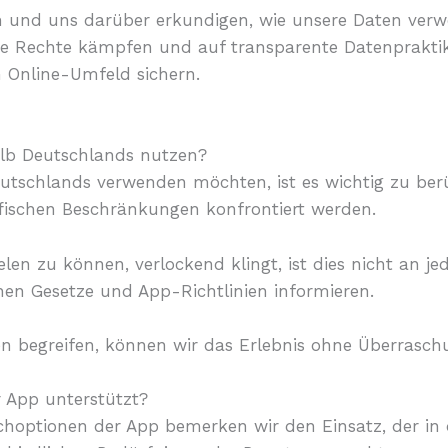
n und uns darüber erkundigen, wie unsere Daten ver
e Rechte kämpfen und auf transparente Datenpraktik
 Online-Umfeld sichern.
lb Deutschlands nutzen?
tschlands verwenden möchten, ist es wichtig zu berü
fischen Beschränkungen konfrontiert werden.
elen zu können, verlockend klingt, ist dies nicht an je
chen Gesetze und App-Richtlinien informieren.
n begreifen, können wir das Erlebnis ohne Überrasch
 App unterstützt?
hoptionen der App bemerken wir den Einsatz, der in 