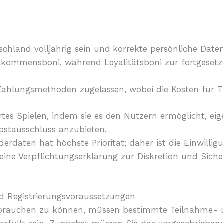
chland volljährig sein und korrekte persönliche Daten
lkommensboni, während Loyalitätsboni zur fortgeset
ahlungsmethoden zugelassen, wobei die Kosten für Tr
ertes Spielen, indem sie es den Nutzern ermöglicht, ei
bstausschluss anzubieten.
erdaten hat höchste Priorität; daher ist die Einwilligu
 eine Verpflichtungserklärung zur Diskretion und Si
d Registrierungsvoraussetzungen
ebrauchen zu können, müssen bestimmte Teilnahme-
erfüllt sein. Zunächst müssen Sie das vorgeschriebene