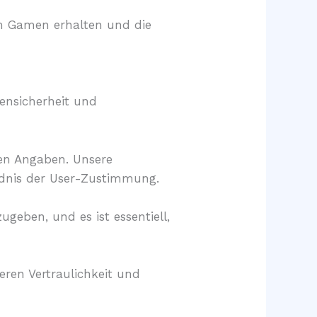
am Gamen erhalten und die
tensicherheit und
en Angaben. Unsere
ndnis der User-Zustimmung.
geben, und es ist essentiell,
eren Vertraulichkeit und