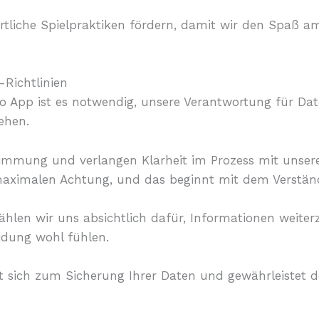
tliche Spielpraktiken fördern, damit wir den Spaß 
Richtlinien
no App ist es notwendig, unsere Verantwortung für Da
ehen.
timmung und verlangen Klarheit im Prozess mit unser
maximalen Achtung, und das beginnt mit dem Verstä
len wir uns absichtlich dafür, Informationen weiterzu
eidung wohl fühlen.
et sich zum Sicherung Ihrer Daten und gewährleistet d