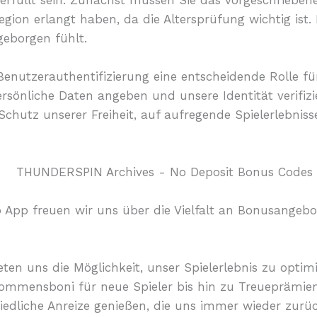
ion erlangt haben, da die Altersprüfung wichtig ist. Di
geborgen fühlt.
e Benutzerauthentifizierung eine entscheidende Rolle f
sönliche Daten angeben und unsere Identität verifizier
chutz unserer Freiheit, auf aufregende Spielerlebniss
 App freuen wir uns über die Vielfalt an Bonusangebo
eten uns die Möglichkeit, unser Spielerlebnis zu opti
kommensboni für neue Spieler bis hin zu Treueprämie
edliche Anreize genießen, die uns immer wieder zurü