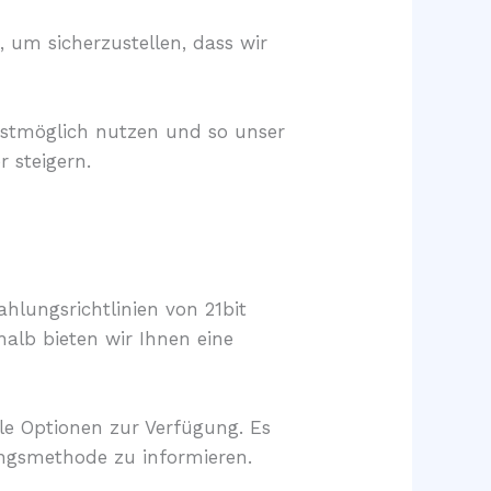
, um sicherzustellen, dass wir
stmöglich nutzen und so unser
 steigern.
ahlungsrichtlinien von 21bit
halb bieten wir Ihnen eine
le Optionen zur Verfügung. Es
ungsmethode zu informieren.