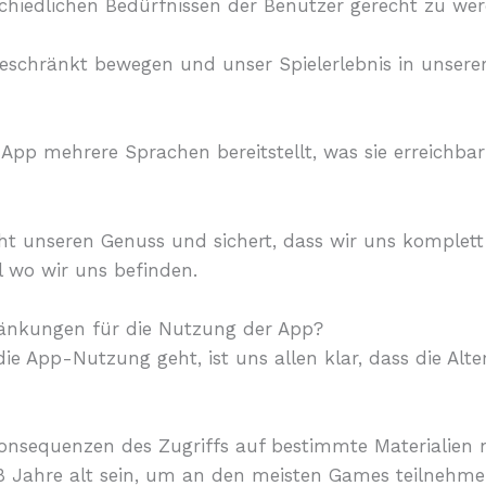
chiedlichen Bedürfnissen der Benutzer gerecht zu wer
nbeschränkt bewegen und unser Spielerlebnis in unser
e App mehrere Sprachen bereitstellt, was sie erreichb
ht unseren Genuss und sichert, dass wir uns komplett
 wo wir uns befinden.
ränkungen für die Nutzung der App?
ie App-Nutzung geht, ist uns allen klar, dass die Alt
onsequenzen des Zugriffs auf bestimmte Materialien ni
 Jahre alt sein, um an den meisten Games teilnehm