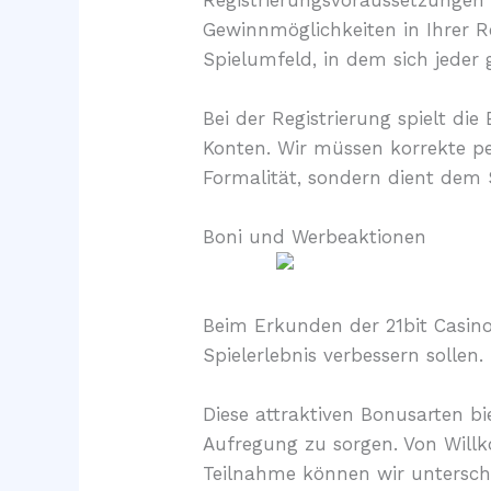
Gewinnmöglichkeiten in Ihrer Reg
Spielumfeld, in dem sich jeder 
Bei der Registrierung spielt di
Konten. Wir müssen korrekte per
Formalität, sondern dient dem S
Boni und Werbeaktionen
Beim Erkunden der 21bit Casino
Spielerlebnis verbessern sollen.
Diese attraktiven Bonusarten bi
Aufregung zu sorgen. Von Will
Teilnahme können wir unterschi