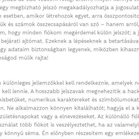
 egy megbízható jelszó megakadályozhatja a jogosulat
n esetben, amikor létrehozok egyet, arra összpontosít
űk és számok összecsapásáról van szó – hanem arról,
tem, hogy minden fiókom megérdemel külön jelszót; a j
bejárati ajtómat. Ezeknek a lépéseknek a betartásával
 hogy adataim biztonságban legyenek, miközben kihasz
onságod múlik rajta!
 különleges jellemzőkkel kell rendelkeznie, amelyek növ
 kell lennie. A hosszabb jelszavak megnehezítik a ha
 kisbetűket, numerikus karaktereket és szimbólumoka
n. Ne alkalmazzon könnyen kitalálhatót; hagyja el a 
zületésnapokat vagy a elnevezéseket. Az különálló fió
sználat több fiókot is veszélyeztethet, ha az valamely
gy könnyű séma. Én előnyben részesítem egy emlékezete