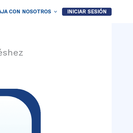
AJA CON NOSOTROS
INICIAR SESIÓN
zéshez