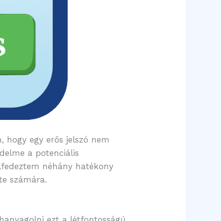
, hogy egy erős jelszó nem
delme a potenciális
felfedeztem néhány hatékony
 te számára.
lhanyagolni ezt a létfontosságú