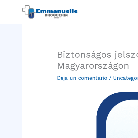
Ir
al
contenido
Biztonságos jels
Magyarországon
Deja un comentario
/
Uncatego