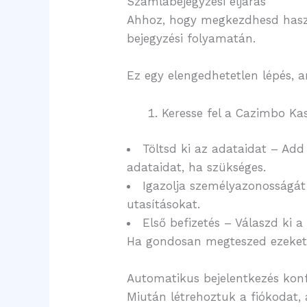
Számlabejegyzési eljárás
Ahhoz, hogy megkezdhesd haszn
bejegyzési folyamatán.
Ez egy elengedhetetlen lépés, a
Keresse fel a Cazimbo Ka
Töltsd ki az adataidat – Add
adataidat, ha szükséges.
Igazolja személyazonosságát 
utasításokat.
Első befizetés – Válaszd ki a
Ha gondosan megteszed ezeket a
Automatikus bejelentkezés konf
Miután létrehoztuk a fiókodat,