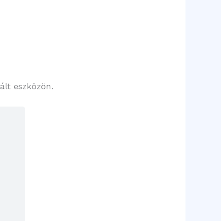
ált eszközön.