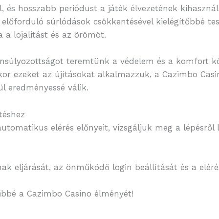
l, és hosszabb periódust a játék élvezetének kihasznál
 előforduló súrlódások csökkentésével kielégítőbbé t
 a lojalitást és az örömöt.
ensúlyozottságot teremtünk a védelem és a komfort kö
Mikor ezeket az újításokat alkalmazzuk, a Cazimbo Cas
ül eredményessé válik.
ítéshez
utomatikus elérés előnyeit, vizsgáljuk meg a lépésről 
jának eljárását, az önműködő login beállítását és a elé
rűbbé a Cazimbo Casino élményét!