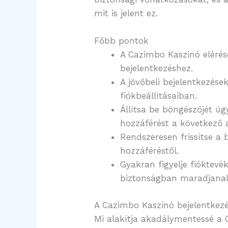
mit is jelent ez.
Főbb pontok
A Cazimbo Kaszinó elérésé
bejelentkezéshez.
A jövőbeli bejelentkezés
fiókbeállításaiban.
Állítsa be böngészőjét úg
hozzáférést a következő 
Rendszeresen frissítse a b
hozzáféréstől.
Gyakran figyelje fióktevé
biztonságban maradjana
A Cazimbo Kaszinó bejelentkezés
Mi alakítja akadálymentessé a 