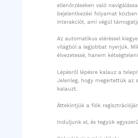
ellenőrzéseken való navigálássa
bejelentkezési folyamat közben
interakciót, ami végül támogatja
Az automatikus eléréssel kiegy
világból a legjobbat nyerjük. 
élvezetessé, hanem kétségtelen
Lépésről lépésre kalauz a telep
Jelenleg, hogy megértettük az a
kalauzt.
Áttekintjük a fiók regisztráció
Induljunk el, és tegyük egysze