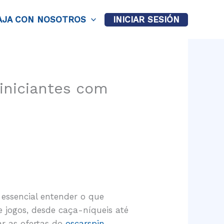
AJA CON NOSOTROS
INICIAR SESIÓN
 iniciantes com
 essencial entender o que
 jogos, desde caça-níqueis até
ar as ofertas do
oscarspin