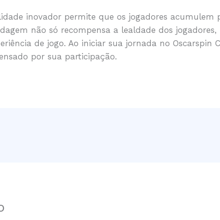
elidade inovador permite que os jogadores acumulem
ordagem não só recompensa a lealdade dos jogadore
iência de jogo. Ao iniciar sua jornada no Oscarspin 
nsado por sua participação.
o