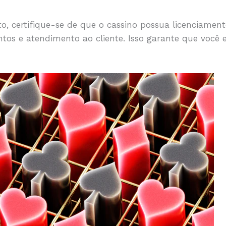
to, certifique-se de que o cassino possua licenciame
tos e atendimento ao cliente. Isso garante que voc