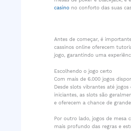
casino
no conforto das suas cas
Antes de começar, é importante
cassinos online oferecem tutor
jogo, garantindo uma experiênc
Escolhendo o jogo certo
Com mais de 6.000 jogos dispon
Desde slots vibrantes até jogos
iniciantes, as slots são geral
e oferecem a chance de grandes
Por outro lado, jogos de mesa
mais profundo das regras e estr