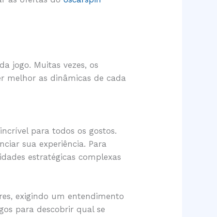
a jogo. Muitas vezes, os
der melhor as dinâmicas de cada
ncrível para todos os gostos.
nciar sua experiência. Para
lidades estratégicas complexas
ores, exigindo um entendimento
ogos para descobrir qual se