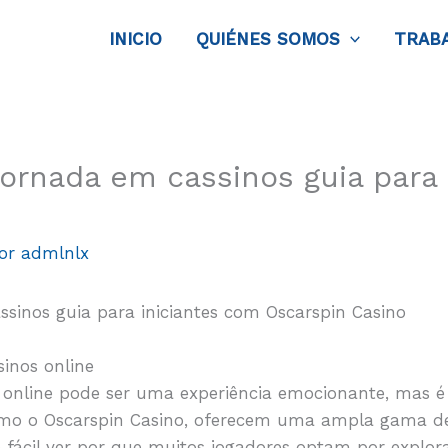
INICIO
QUIÉNES SOMOS
TRAB
jornada em cassinos guia para
Por
admlnlx
ssinos guia para iniciantes com Oscarspin Casino
inos online
s online pode ser uma experiência emocionante, mas é
 como o Oscarspin Casino, oferecem uma ampla gama de
é fácil ver por que muitos jogadores optam por explor