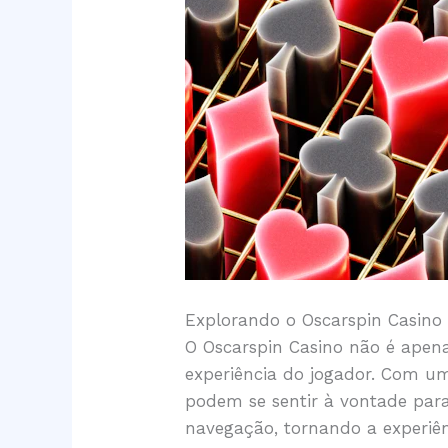
Explorando o Oscarspin Casino
O Oscarspin Casino não é ape
experiência do jogador. Com uma
podem se sentir à vontade para
navegação, tornando a experiên