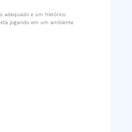
nto adequado e um histórico
ê está jogando em um ambiente