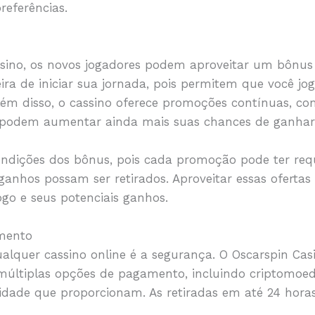
referências.
asino, os novos jogadores podem aproveitar um bônus 
a de iniciar sua jornada, pois permitem que você jog
Além disso, o cassino oferece promoções contínuas, co
 podem aumentar ainda mais suas chances de ganhar
ondições dos bônus, pois cada promoção pode ter requ
anhos possam ser retirados. Aproveitar essas ofertas
ogo e seus potenciais ganhos.
mento
quer cassino online é a segurança. O Oscarspin Casi
 múltiplas opções de pagamento, incluindo criptomoe
cidade que proporcionam. As retiradas em até 24 horas