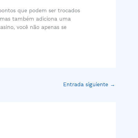
 pontos que podem ser trocados
s, mas também adiciona uma
Casino, você não apenas se
Entrada siguiente
→