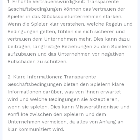
1. Erhöhte Vertrauenswürdigkeit: Transparente
Geschäftsbedingungen können das Vertrauen der
Spieler in das Glücksspielunternehmen stärken.
Wenn die Spieler klar verstehen, welche Regeln und
Bedingungen gelten, fühlen sie sich sicherer und
vertrauen dem Unternehmen mehr. Dies kann dazu
beitragen, langfristige Beziehungen zu den Spielern
aufzubauen und das Unternehmen vor negativen
Rufschäden zu schützen.
2. Klare Informationen: Transparente
Geschäftsbedingungen bieten den Spielern klare
Informationen darüber, was von ihnen erwartet
wird und welche Bedingungen sie akzeptieren,
wenn sie spielen. Dies kann Missverständnisse und
Konflikte zwischen den Spielern und dem
Unternehmen vermeiden, da alles von Anfang an
klar kommuniziert wird.