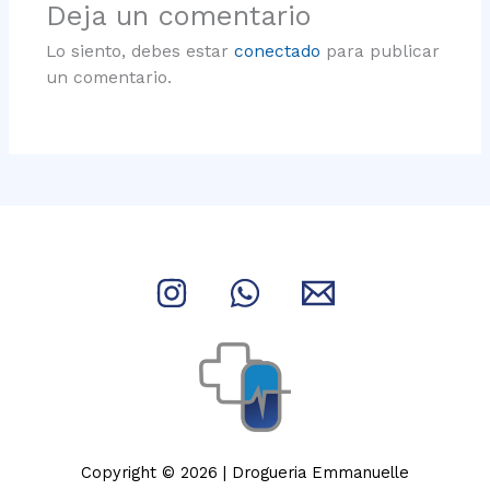
Deja un comentario
Lo siento, debes estar
conectado
para publicar
un comentario.
Copyright © 2026 | Drogueria Emmanuelle