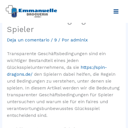
Ir
Die Bedeutung transparenter
al
contenido
Geschäftsbedingungen für
Spieler
Deja un comentario
/
9
/ Por
admlnlx
Transparente Geschäftsbedingungen sind ein
wichtiger Bestandteil eines jeden
Glücksspielunternehmens, da sie
https://spin-
dragons.de/
den Spielern dabei helfen, die Regeln
und Bedingungen zu verstehen, unter denen sie
spielen. In diesem Artikel werden wir die Bedeutung
transparenter Geschäftsbedingungen für Spieler
untersuchen und warum sie für ein faires und
verantwortungsbunbewusstes Glücksspiel
entscheidend sind.