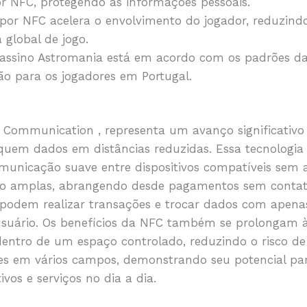
r NFC, protegendo as informações pessoais.
por NFC acelera o envolvimento do jogador, reduzind
 global de jogo.
assino Astromania está em acordo com os padrões da 
ão para os jogadores em Portugal.
d Communication , representa um avanço significativ
oquem dados em distâncias reduzidas. Essa tecnologi
omunicação suave entre dispositivos compatíveis sem 
 são amplas, abrangendo desde pagamentos sem contato
s podem realizar transações e trocar dados com ape
 usuário. Os benefícios da NFC também se prolongam 
dentro de um espaço controlado, reduzindo o risco d
ções em vários campos, demonstrando seu potencial p
vos e serviços no dia a dia.