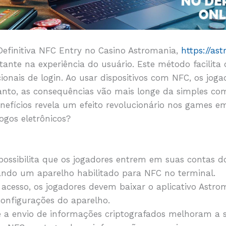
Definitiva NFC Entry no Casino Astromania,
https://as
ante na experiência do usuário. Este método facilita 
cionais de login. Ao usar dispositivos com NFC, os jo
tanto, as consequências vão mais longe da simples c
nefícios revela um efeito revolucionário nos games em
ogos eletrônicos?
possibilita que os jogadores entrem em suas contas 
ando um aparelho habilitado para NFC no terminal.
e acesso, os jogadores devem baixar o aplicativo Astro
onfigurações do aparelho.
 e a envio de informações criptografados melhoram a