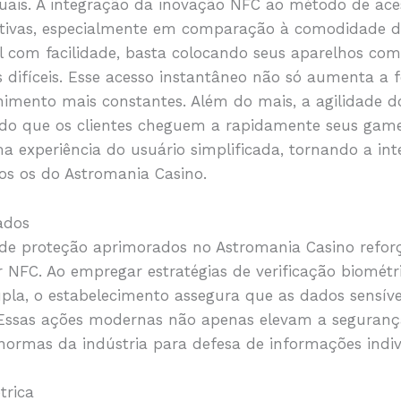
uais. A integração da inovação NFC ao método de ace
cativas, especialmente em comparação à comodidade de
il com facilidade, basta colocando seus aparelhos c
s difíceis. Esse acesso instantâneo não só aumenta a
imento mais constantes. Além do mais, a agilidade do
tando que os clientes cheguem a rapidamente seus gam
 experiência do usuário simplificada, tornando a in
odos os do Astromania Casino.
ados
s de proteção aprimorados no Astromania Casino refo
r NFC. Ao empregar estratégias de verificação biométr
upla, o estabelecimento assegura que as dados sens
. Essas ações modernas não apenas elevam a seguran
ormas da indústria para defesa de informações indiv
trica