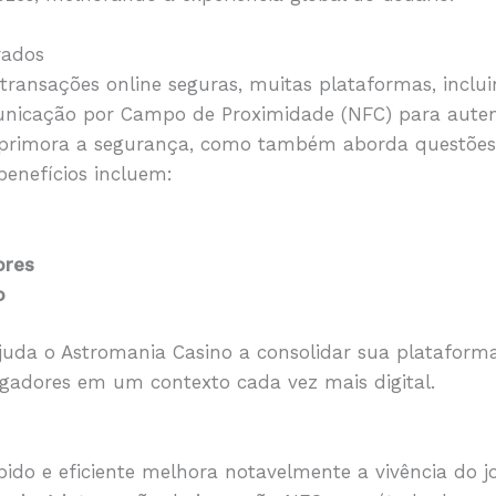
rados
ansações online seguras, muitas plataformas, inclui
nicação por Campo de Proximidade (NFC) para autent
primora a segurança, como também aborda questões 
benefícios incluem:
ores
o
juda o Astromania Casino a consolidar sua platafor
ogadores em um contexto cada vez mais digital.
do e eficiente melhora notavelmente a vivência do j