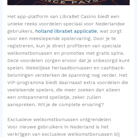
Het app-platform van LibraBet Casino biedt een
unieke reeks voordelen speciaal voor Nederlandse
gebruikers,
holland librabet applicatie
, wat zorgt
voor een meeslepende spelervaring. Door je te
registreren, kun je direct profiteren van speciale
welkomstbonussen en promoties met gratis spins.
Deze voordelen zorgen ervoor dat je onbezorgd kunt
spelen. Wekelijkse herlaadbonussen en cashback-
beloningen versterken de spanning nog verder. Het
VIP-programma biedt daarnaast extra voordelen die
veeleisende spelers, die meer zoeken dan alleen
een ontspannend spelletje, zeker zullen
aanspreken. Wil je de complete ervaring?
Exclusieve welkomstbonussen ontgrendelen
Voor nieuwe gebruikers in Nederland is het
verkrijgen van exclusieve welkomstbonussen bij