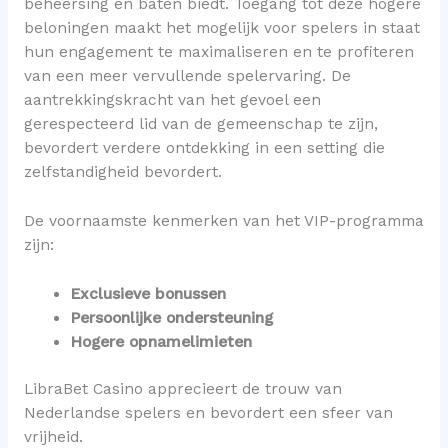
beheersing en baten biedt. Toegang tot deze hogere
beloningen maakt het mogelijk voor spelers in staat
hun engagement te maximaliseren en te profiteren
van een meer vervullende spelervaring. De
aantrekkingskracht van het gevoel een
gerespecteerd lid van de gemeenschap te zijn,
bevordert verdere ontdekking in een setting die
zelfstandigheid bevordert.
De voornaamste kenmerken van het VIP-programma
zijn:
Exclusieve bonussen
Persoonlijke ondersteuning
Hogere opnamelimieten
LibraBet Casino apprecieert de trouw van
Nederlandse spelers en bevordert een sfeer van
vrijheid.