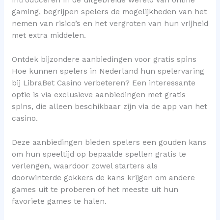
introduceren in de uitgebreide wereld van online
gaming, begrijpen spelers de mogelijkheden van het
nemen van risico’s en het vergroten van hun vrijheid
met extra middelen.
Ontdek bijzondere aanbiedingen voor gratis spins
Hoe kunnen spelers in Nederland hun spelervaring
bij LibraBet Casino verbeteren? Een interessante
optie is via exclusieve aanbiedingen met gratis
spins, die alleen beschikbaar zijn via de app van het
casino.
Deze aanbiedingen bieden spelers een gouden kans
om hun speeltijd op bepaalde spellen gratis te
verlengen, waardoor zowel starters als
doorwinterde gokkers de kans krijgen om andere
games uit te proberen of het meeste uit hun
favoriete games te halen.