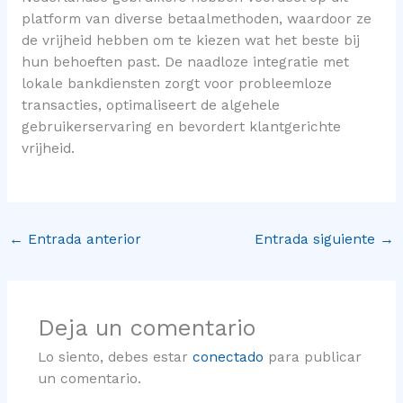
platform van diverse betaalmethoden, waardoor ze
de vrijheid hebben om te kiezen wat het beste bij
hun behoeften past. De naadloze integratie met
lokale bankdiensten zorgt voor probleemloze
transacties, optimaliseert de algehele
gebruikerservaring en bevordert klantgerichte
vrijheid.
←
Entrada anterior
Entrada siguiente
→
Deja un comentario
Lo siento, debes estar
conectado
para publicar
un comentario.