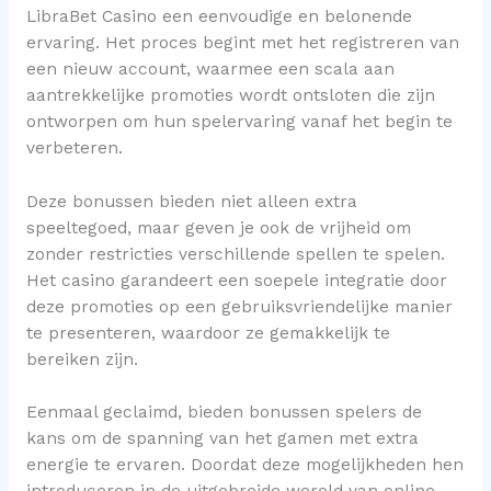
LibraBet Casino een eenvoudige en belonende
ervaring. Het proces begint met het registreren van
een nieuw account, waarmee een scala aan
aantrekkelijke promoties wordt ontsloten die zijn
ontworpen om hun spelervaring vanaf het begin te
verbeteren.
Deze bonussen bieden niet alleen extra
speeltegoed, maar geven je ook de vrijheid om
zonder restricties verschillende spellen te spelen.
Het casino garandeert een soepele integratie door
deze promoties op een gebruiksvriendelijke manier
te presenteren, waardoor ze gemakkelijk te
bereiken zijn.
Eenmaal geclaimd, bieden bonussen spelers de
kans om de spanning van het gamen met extra
energie te ervaren. Doordat deze mogelijkheden hen