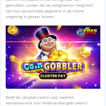
gebruiken, zonder dat de veiligheid en integriteit
van hun persoonlijke gegevens in de online
omgeving in gevaar komen.
Biedt de Librabet casino-app realtime
klantenservice voor Nederlandse gebruikers?