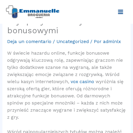
Ir
Gry w Vox Casino z
al
contenido
najlepszymi funkcjami
bonusowymi
Deja un comentario
/
Uncategorized
/ Por
admlnlx
W świecie hazardu online, funkcje bonusowe
odgrywają kluczową rolę, zapewniając graczom nie
tylko dodatkowe szanse na wygraną, ale także
zwiększając emocje związane z rozgrywką. Wśród
wielu kasyn internetowych,
vox casino
wyróżnia się
szeroką ofertą gier, które oferują różnorodne i
atrakcyjne funkcje bonusowe. Od darmowych
spinów po specjalne mnożniki – każda z nich może
przynieść znaczące wygrane i zwiększyć satysfakcję
z gry.
Wśród najpopularniejszych tytułów można znaleźć