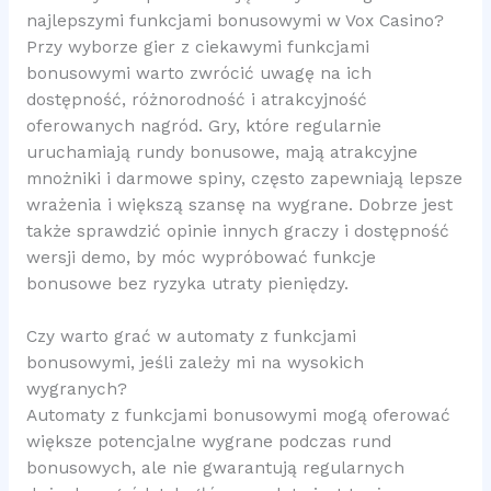
najlepszymi funkcjami bonusowymi w Vox Casino?
Przy wyborze gier z ciekawymi funkcjami
bonusowymi warto zwrócić uwagę na ich
dostępność, różnorodność i atrakcyjność
oferowanych nagród. Gry, które regularnie
uruchamiają rundy bonusowe, mają atrakcyjne
mnożniki i darmowe spiny, często zapewniają lepsze
wrażenia i większą szansę na wygrane. Dobrze jest
także sprawdzić opinie innych graczy i dostępność
wersji demo, by móc wypróbować funkcje
bonusowe bez ryzyka utraty pieniędzy.
Czy warto grać w automaty z funkcjami
bonusowymi, jeśli zależy mi na wysokich
wygranych?
Automaty z funkcjami bonusowymi mogą oferować
większe potencjalne wygrane podczas rund
bonusowych, ale nie gwarantują regularnych