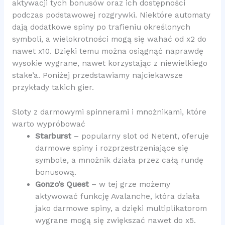
aktywacji tych bonusów oraz ich dostępności
podczas podstawowej rozgrywki. Niektóre automaty
dają dodatkowe spiny po trafieniu określonych
symboli, a wielokrotności mogą się wahać od x2 do
nawet x10. Dzięki temu można osiągnąć naprawdę
wysokie wygrane, nawet korzystając z niewielkiego
stake’a. Poniżej przedstawiamy najciekawsze
przykłady takich gier.
Sloty z darmowymi spinnerami i mnożnikami, które
warto wypróbować
Starburst
– popularny slot od Netent, oferuje
darmowe spiny i rozprzestrzeniające się
symbole, a mnożnik działa przez całą rundę
bonusową.
Gonzo’s Quest
– w tej grze możemy
aktywować funkcję Avalanche, która działa
jako darmowe spiny, a dzięki multiplikatorom
wygrane mogą się zwiększać nawet do x5.