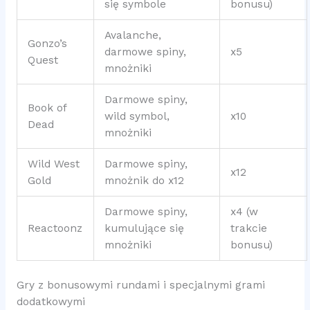
się symbole
bonusu)
Avalanche,
Gonzo’s
darmowe spiny,
x5
Quest
mnożniki
Darmowe spiny,
Book of
wild symbol,
x10
Dead
mnożniki
Wild West
Darmowe spiny,
x12
Gold
mnożnik do x12
Darmowe spiny,
x4 (w
Reactoonz
kumulujące się
trakcie
mnożniki
bonusu)
Gry z bonusowymi rundami i specjalnymi grami
dodatkowymi