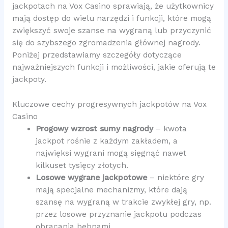
jackpotach na Vox Casino sprawiają, że użytkownicy
mają dostęp do wielu narzędzi i funkcji, które mogą
zwiększyć swoje szanse na wygraną lub przyczynić
się do szybszego zgromadzenia głównej nagrody.
Poniżej przedstawiamy szczegóły dotyczące
najważniejszych funkcji i możliwości, jakie oferują te
jackpoty.
Kluczowe cechy progresywnych jackpotów na Vox
Casino
Progowy wzrost sumy nagrody
– kwota
jackpot rośnie z każdym zakładem, a
najwięksi wygrani mogą sięgnąć nawet
kilkuset tysięcy złotych.
Losowe wygrane jackpotowe
– niektóre gry
mają specjalne mechanizmy, które dają
szansę na wygraną w trakcie zwykłej gry, np.
przez losowe przyznanie jackpotu podczas
obracania bębnami.