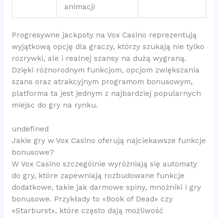
animacji
Progresywne jackpoty na Vox Casino reprezentują
wyjątkową opcję dla graczy, którzy szukają nie tylko
rozrywki, ale i realnej szansy na dużą wygraną.
Dzięki różnorodnym funkcjom, opcjom zwiększania
szans oraz atrakcyjnym programom bonusowym,
platforma ta jest jednym z najbardziej popularnych
miejsc do gry na rynku.
undefined
Jakie gry w Vox Casino oferują najciekawsze funkcje
bonusowe?
W Vox Casino szczególnie wyróżniają się automaty
do gry, które zapewniają rozbudowane funkcje
dodatkowe, takie jak darmowe spiny, mnożniki i gry
bonusowe. Przykłady to «Book of Dead» czy
«Starburst», które często dają możliwość