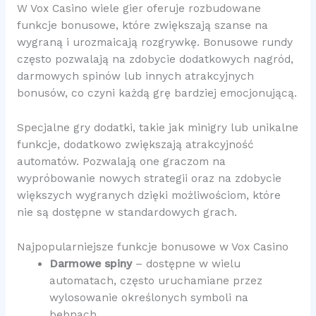
W Vox Casino wiele gier oferuje rozbudowane
funkcje bonusowe, które zwiększają szanse na
wygraną i urozmaicają rozgrywkę. Bonusowe rundy
często pozwalają na zdobycie dodatkowych nagród,
darmowych spinów lub innych atrakcyjnych
bonusów, co czyni każdą grę bardziej emocjonującą.
Specjalne gry dodatki, takie jak minigry lub unikalne
funkcje, dodatkowo zwiększają atrakcyjność
automatów. Pozwalają one graczom na
wypróbowanie nowych strategii oraz na zdobycie
większych wygranych dzięki możliwościom, które
nie są dostępne w standardowych grach.
Najpopularniejsze funkcje bonusowe w Vox Casino
Darmowe spiny
– dostępne w wielu
automatach, często uruchamiane przez
wylosowanie określonych symboli na
bębnach.