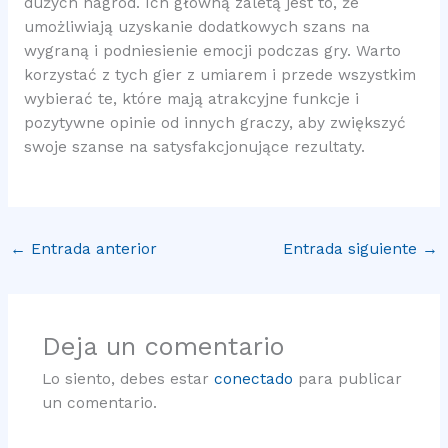
dużych nagród. Ich główną zaletą jest to, że
umożliwiają uzyskanie dodatkowych szans na
wygraną i podniesienie emocji podczas gry. Warto
korzystać z tych gier z umiarem i przede wszystkim
wybierać te, które mają atrakcyjne funkcje i
pozytywne opinie od innych graczy, aby zwiększyć
swoje szanse na satysfakcjonujące rezultaty.
←
Entrada anterior
Entrada siguiente
→
Deja un comentario
Lo siento, debes estar
conectado
para publicar
un comentario.