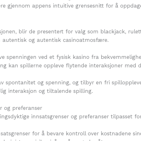
gere gjennom appens intuitive grensesnitt for å oppda
sjonen, blir de presentert for valg som blackjack, rulet
n autentisk og autentisk casinoatmosfære.
ve spenningen ved et fysisk kasino fra bekvemmelighet
ng kan spillerne oppleve flytende interaksjoner med d
 av spontanitet og spenning, og tilbyr en fri spillopplev
lig interaksjon og tiltalende spilling.
r og preferanser
ingsdyktige innsatsgrenser og preferanser tilpasset fo
nsatsgrenser for å bevare kontroll over kostnadene sine