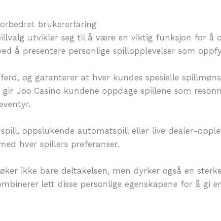
 forbedret brukererfaring
lvalg utvikler seg til å være en viktig funksjon for å 
ed å presentere personlige spillopplevelser som oppfy
ferd, og garanterer at hver kundes spesielle spillmønst
 gir Joo Casino kundene oppdage spillene som resonn
eventyr.
spill, oppslukende automatspill eller live dealer-opple
ed hver spillers preferanser.
øker ikke bare deltakelsen, men dyrker også en sterk
mbinerer lett disse personlige egenskapene for å gi en