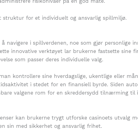
 administrere risikonivåer på en god måte.
struktur for et individuelt og ansvarlig spillmiljø.
å navigere i spillverdenen, noe som gjør personlige inn
tte innovative verktøyet lar brukerne fastsette sine fi
levelse som passer deres individuelle valg.
man kontrollere sine hverdagslige, ukentlige eller mån
itidsaktivitet i stedet for en finansiell byrde. Siden a
passbare valgene rom for en skreddersydd tilnærming ti
renser kan brukerne trygt utforske casinoets utvalg m
en sin med sikkerhet og ansvarlig frihet.