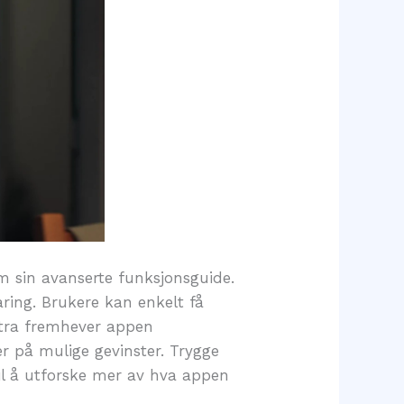
m sin avanserte funksjonsguide.
ring. Brukere kan enkelt få
ekstra fremhever appen
er på mulige gevinster. Trygge
til å utforske mer av hva appen