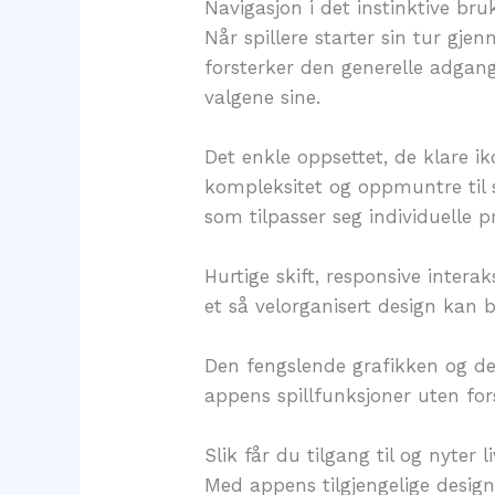
Navigasjon i det instinktive bru
Når spillere starter sin tur gj
forsterker den generelle adgan
valgene sine.
Det enkle oppsettet, de klare i
kompleksitet og oppmuntre til sø
som tilpasser seg individuelle p
Hurtige skift, responsive inter
et så velorganisert design kan 
Den fengslende grafikken og den
appens spillfunksjoner uten forst
Slik får du tilgang til og nyter l
Med appens tilgjengelige design 