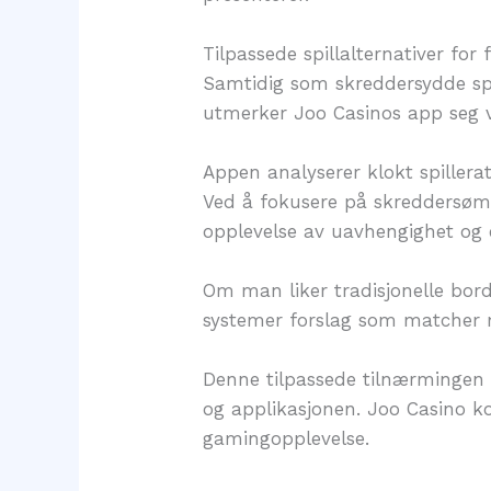
Tilpassede spillalternativer for
Samtidig som skreddersydde spil
utmerker Joo Casinos app seg v
Appen analyserer klokt spillerat
Ved å fokusere på skreddersøm
opplevelse av uavhengighet og 
Om man liker tradisjonelle bord
systemer forslag som matcher m
Denne tilpassede tilnærmingen 
og applikasjonen. Joo Casino ko
gamingopplevelse.