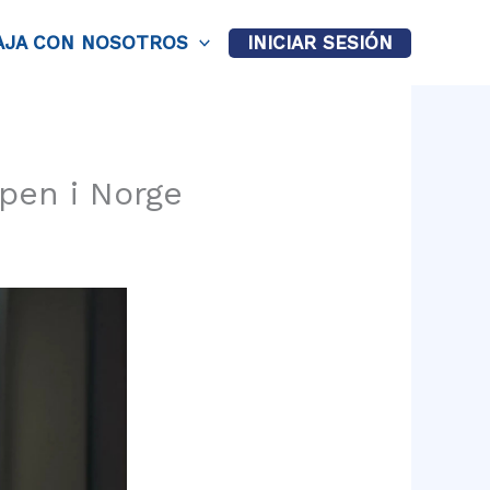
AJA CON NOSOTROS
INICIAR SESIÓN
pen i Norge