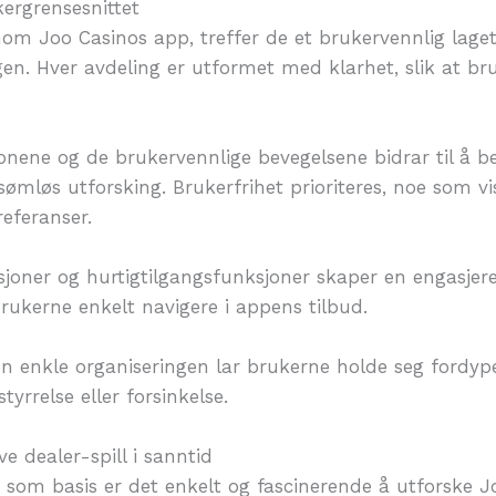
kergrensesnittet
ennom Joo Casinos app, treffer de et brukervennlig lage
gen. Hver avdeling er utformet med klarhet, slik at b
konene og de brukervennlige bevegelsene bidrar til å 
mløs utforsking. Brukerfrihet prioriteres, noe som vise
referanser.
aksjoner og hurtigtilgangsfunksjoner skaper en engasj
brukerne enkelt navigere i appens tilbud.
 enkle organiseringen lar brukerne holde seg fordypet
yrrelse eller forsinkelse.
ive dealer-spill i sanntid
som basis er det enkelt og fascinerende å utforske Joo