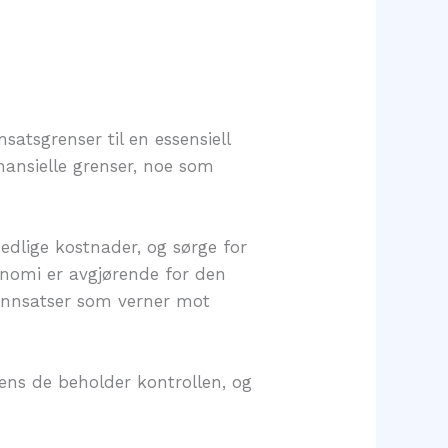
satsgrenser til en essensiell
nansielle grenser, noe som
edlige kostnader, og sørge for
utonomi er avgjørende for den
l innsatser som verner mot
ens de beholder kontrollen, og