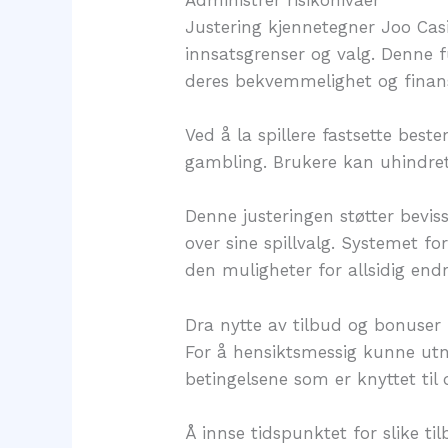
Administrer risikonivåer
Justering kjennetegner Joo Casin
innsatsgrenser og valg. Denne fu
deres bekvemmelighet og finan
Ved å la spillere fastsette bes
gambling. Brukere kan uhindret e
Denne justeringen støtter bevis
over sine spillvalg. Systemet fo
den muligheter for allsidig endr
Dra nytte av tilbud og bonuser 
For å hensiktsmessig kunne utn
betingelsene som er knyttet til 
Å innse tidspunktet for slike t