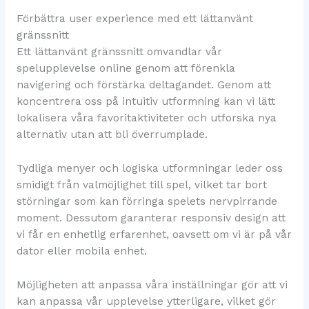
Förbättra user experience med ett lättanvänt
gränssnitt
Ett lättanvänt gränssnitt omvandlar vår
spelupplevelse online genom att förenkla
navigering och förstärka deltagandet. Genom att
koncentrera oss på intuitiv utformning kan vi lätt
lokalisera våra favoritaktiviteter och utforska nya
alternativ utan att bli överrumplade.
Tydliga menyer och logiska utformningar leder oss
smidigt från valmöjlighet till spel, vilket tar bort
störningar som kan förringa spelets nervpirrande
moment. Dessutom garanterar responsiv design att
vi får en enhetlig erfarenhet, oavsett om vi är på vår
dator eller mobila enhet.
Möjligheten att anpassa våra inställningar gör att vi
kan anpassa vår upplevelse ytterligare, vilket gör