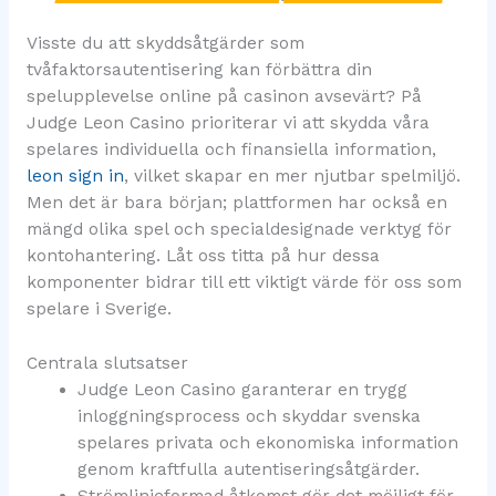
Visste du att skyddsåtgärder som
tvåfaktorsautentisering kan förbättra din
spelupplevelse online på casinon avsevärt? På
Judge Leon Casino prioriterar vi att skydda våra
spelares individuella och finansiella information,
leon sign in
, vilket skapar en mer njutbar spelmiljö.
Men det är bara början; plattformen har också en
mängd olika spel och specialdesignade verktyg för
kontohantering. Låt oss titta på hur dessa
komponenter bidrar till ett viktigt värde för oss som
spelare i Sverige.
Centrala slutsatser
Judge Leon Casino garanterar en trygg
inloggningsprocess och skyddar svenska
spelares privata och ekonomiska information
genom kraftfulla autentiseringsåtgärder.