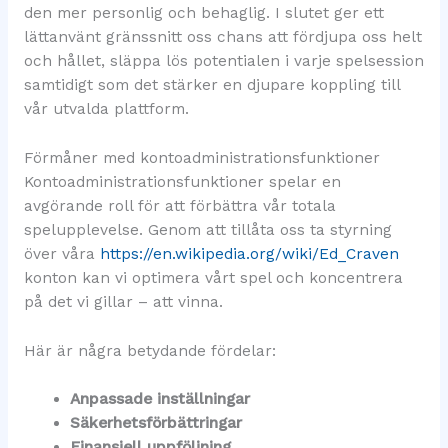
den mer personlig och behaglig. I slutet ger ett
lättanvänt gränssnitt oss chans att fördjupa oss helt
och hållet, släppa lös potentialen i varje spelsession
samtidigt som det stärker en djupare koppling till
vår utvalda plattform.
Förmåner med kontoadministrationsfunktioner
Kontoadministrationsfunktioner spelar en
avgörande roll för att förbättra vår totala
spelupplevelse. Genom att tillåta oss ta styrning
över våra
https://en.wikipedia.org/wiki/Ed_Craven
konton kan vi optimera vårt spel och koncentrera
på det vi gillar – att vinna.
Här är några betydande fördelar:
Anpassade inställningar
Säkerhetsförbättringar
Finansiell uppföljning