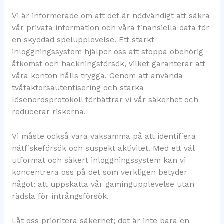
Vi är informerade om att det är nödvändigt att säkra
vår privata information och våra finansiella data för
en skyddad spelupplevelse. Ett starkt
inloggningssystem hjälper oss att stoppa obehörig
åtkomst och hackningsförsök, vilket garanterar att
våra konton hålls trygga. Genom att använda
tvåfaktorsautentisering och starka
lösenordsprotokoll förbättrar vi vår säkerhet och
reducerar riskerna.
Vi måste också vara vaksamma på att identifiera
nätfiskeförsök och suspekt aktivitet. Med ett väl
utformat och säkert inloggningssystem kan vi
koncentrera oss på det som verkligen betyder
något: att uppskatta vår gamingupplevelse utan
rädsla för intrångsförsök.
Låt oss prioritera säkerhet; det är inte bara en