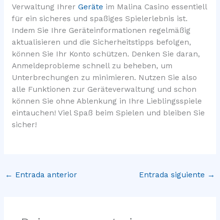
Verwaltung Ihrer
Geräte
im Malina Casino essentiell
für ein sicheres und spaßiges Spielerlebnis ist.
Indem Sie Ihre Geräteinformationen regelmäßig
aktualisieren und die Sicherheitstipps befolgen,
können Sie Ihr Konto schützen. Denken Sie daran,
Anmeldeprobleme schnell zu beheben, um
Unterbrechungen zu minimieren. Nutzen Sie also
alle Funktionen zur Geräteverwaltung und schon
können Sie ohne Ablenkung in Ihre Lieblingsspiele
eintauchen! Viel Spaß beim Spielen und bleiben Sie
sicher!
←
Entrada anterior
Entrada siguiente
→