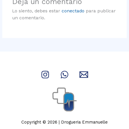
Deja un comentario
Lo siento, debes estar
conectado
para publicar
un comentario.
Copyright © 2026 | Drogueria Emmanuelle