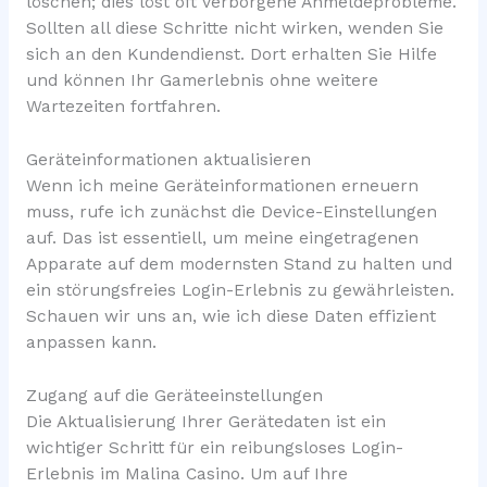
löschen; dies löst oft verborgene Anmeldeprobleme.
Sollten all diese Schritte nicht wirken, wenden Sie
sich an den Kundendienst. Dort erhalten Sie Hilfe
und können Ihr Gamerlebnis ohne weitere
Wartezeiten fortfahren.
Geräteinformationen aktualisieren
Wenn ich meine Geräteinformationen erneuern
muss, rufe ich zunächst die Device-Einstellungen
auf. Das ist essentiell, um meine eingetragenen
Apparate auf dem modernsten Stand zu halten und
ein störungsfreies Login-Erlebnis zu gewährleisten.
Schauen wir uns an, wie ich diese Daten effizient
anpassen kann.
Zugang auf die Geräteeinstellungen
Die Aktualisierung Ihrer Gerätedaten ist ein
wichtiger Schritt für ein reibungsloses Login-
Erlebnis im Malina Casino. Um auf Ihre