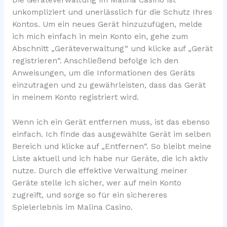
unkompliziert und unerlässlich für die Schutz Ihres
Kontos. Um ein neues Gerät hinzuzufügen, melde
ich mich einfach in mein Konto ein, gehe zum
Abschnitt „Geräteverwaltung“ und klicke auf „Gerät
registrieren“. Anschließend befolge ich den
Anweisungen, um die Informationen des Geräts
einzutragen und zu gewährleisten, dass das Gerät
in meinem Konto registriert wird.
Wenn ich ein Gerät entfernen muss, ist das ebenso
einfach. Ich finde das ausgewählte Gerät im selben
Bereich und klicke auf „Entfernen“. So bleibt meine
Liste aktuell und ich habe nur Geräte, die ich aktiv
nutze. Durch die effektive Verwaltung meiner
Geräte stelle ich sicher, wer auf mein Konto
zugreift, und sorge so für ein sichereres
Spielerlebnis im Malina Casino.