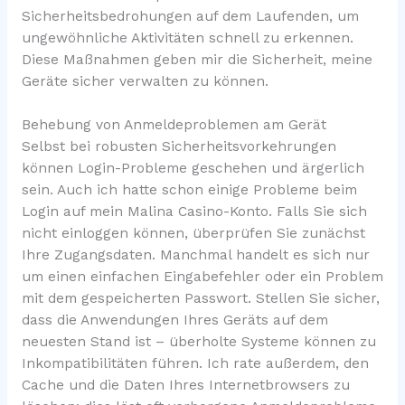
Sicherheitsbedrohungen auf dem Laufenden, um
ungewöhnliche Aktivitäten schnell zu erkennen.
Diese Maßnahmen geben mir die Sicherheit, meine
Geräte sicher verwalten zu können.
Behebung von Anmeldeproblemen am Gerät
Selbst bei robusten Sicherheitsvorkehrungen
können Login-Probleme geschehen und ärgerlich
sein. Auch ich hatte schon einige Probleme beim
Login auf mein Malina Casino-Konto. Falls Sie sich
nicht einloggen können, überprüfen Sie zunächst
Ihre Zugangsdaten. Manchmal handelt es sich nur
um einen einfachen Eingabefehler oder ein Problem
mit dem gespeicherten Passwort. Stellen Sie sicher,
dass die Anwendungen Ihres Geräts auf dem
neuesten Stand ist – überholte Systeme können zu
Inkompatibilitäten führen. Ich rate außerdem, den
Cache und die Daten Ihres Internetbrowsers zu