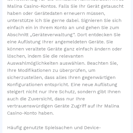
Malina Casino-Kontos. Falls Sie Ihr Gerät getauscht
haben oder Gerätedaten erneuern müssen,
unterstütze ich Sie gerne dabei. Signieren Sie sich
einfach ein in Ihrem Konto an und gehen Sie zum
Abschnitt „Geräteverwaltung“. Dort entdecken Sie
eine Auflistung Ihrer angemeldeten Geräte. Sie
können veraltete Geräte ganz einfach ändern oder
löschen, indem Sie die relevanten
Auswahlmöglichkeiten auswählen. Beachten Sie,
Ihre Modifikationen zu überprüfen, um
sicherzustellen, dass alles Ihren gegenwärtigen
Konfigurationen entspricht. Eine neue Auflistung
steigert nicht nur Ihre Schutz, sondern gibt Ihnen
auch die Zuversicht, dass nur Ihre
vertrauenswürdigen Geräte Zugriff auf Ihr Malina
Casino-Konto haben.
Häufig genutzte Spielsachen und Device-