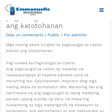
Ir
Mga maling akala tungkol sa
al
contenido
pagsusugal sa casino Alamin
ang katotohanan
Deja un comentario
/
Public
/ Por
admlnlx
Mga maling akala tungkol sa pagsusugal sa casino
Alamin ang katotohanan
Pag-unawa sa Pagsusugal sa Casino
Ang pagsusugal sa casino ay madalas na
nakapapaligaya at kapana-panabik para sa
maraming tao. Gayunpaman, mayroon ding mga
maling akala na bumabalot dito. Maraming tao ang
naniniwala na ang pagsusugal ay isang madaling
paraan upang kumita ng pera, na maaaring
humantong sa mga mapanganib na sitwasyon sa
pananalapi. Ang katotohanan ay ang pagsusugal ay