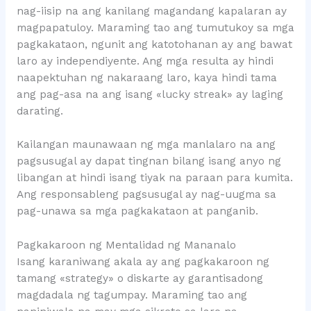
nag-iisip na ang kanilang magandang kapalaran ay
magpapatuloy. Maraming tao ang tumutukoy sa mga
pagkakataon, ngunit ang katotohanan ay ang bawat
laro ay independiyente. Ang mga resulta ay hindi
naapektuhan ng nakaraang laro, kaya hindi tama
ang pag-asa na ang isang «lucky streak» ay laging
darating.
Kailangan maunawaan ng mga manlalaro na ang
pagsusugal ay dapat tingnan bilang isang anyo ng
libangan at hindi isang tiyak na paraan para kumita.
Ang responsableng pagsusugal ay nag-uugma sa
pag-unawa sa mga pagkakataon at panganib.
Pagkakaroon ng Mentalidad ng Mananalo
Isang karaniwang akala ay ang pagkakaroon ng
tamang «strategy» o diskarte ay garantisadong
magdadala ng tagumpay. Maraming tao ang