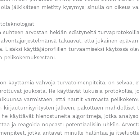
 olla jälkikäteen mietitty kysymys; sinulla on oikeus vaa
toteknologiat
a suhteen arvostan heidän edistyneitä turvaprotokolliaa
 valvontajärjestelmänsä takaavat, että jokainen epävar
 Lisäksi käyttäjäprofiilien turvaamiseksi käytössä ol
n pelikokemuksestani.
on käyttämiä vahvoja turvatoimenpiteitä, on selvää, 
ottuvat joukosta. He käyttävät lukuisia protokollia, j
lkuunsa varmistaen, että nautit varmasta pelikokemuk
sten kirjautumisyritysten jälkeen, pakottaen mahdolliset
 he käyttävät hienostuneita algoritmeja, jotka analyso
staa ja reagoida nopeasti potentiaalisiin uhkiin. Arvostan
enpiteet, jotka antavat minulle hallintaa ja itseluo