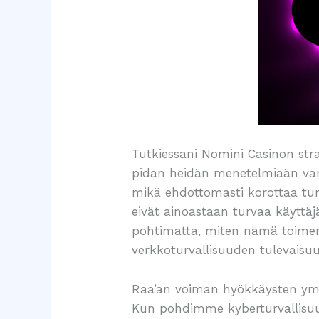
Tutkiessani Nomini Casinon str
pidän heidän menetelmiään varsi
mikä ehdottomasti korottaa tur
eivät ainoastaan turvaa käyttäj
pohtimatta, miten nämä toimenpi
verkkoturvallisuuden tulevaisuu
Raa’an voiman hyökkäysten y
Kun pohdimme kyberturvallisuu