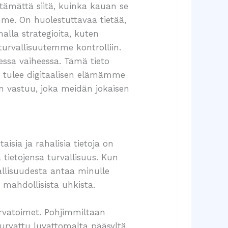
ttämättä siitä, kuinka kauan se
mme. On huolestuttavaa tietää,
alla strategioita, kuten
turvallisuutemme kontrolliin.
essa vaiheessa. Tämä tieto
tä tulee digitaalisen elämämme
aan vastuu, joka meidän jokaisen
sia ja rahalisia tietoja on
 tietojensa turvallisuus. Kun
vallisuudesta antaa minulle
 mahdollisista uhkista.
turvatoimet. Pohjimmiltaan
 turvattu luvattomalta pääsyltä.