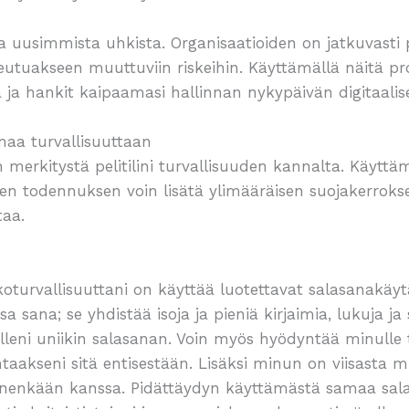
a uusimmista uhkista. Organisaatioiden on jatkuvasti 
utuakseen muuttuviin riskeihin. Käyttämällä näitä pr
a ja hankit kaipaamasi hallinnan nykypäivän digitaalis
maa turvallisuuttaan
merkitystä pelitilini turvallisuuden kannalta. Käyttäm
sen todennuksen voin lisätä ylimääräisen suojakerrok
taa.
oturvallisuuttani on käyttää luotettavat salasanakäyt
a sana; se yhdistää isoja ja pieniä kirjaimia, lukuja ja
ililleni uniikin salasanan. Voin myös hyödyntää minulle 
ntaakseni sitä entisestään. Lisäksi minun on viisasta 
enenkään kanssa. Pidättäydyn käyttämästä samaa salas