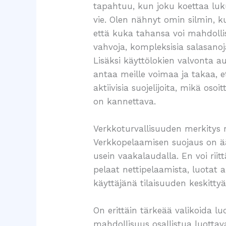
tapahtuu, kun joku koettaa lukui
vie. Olen nähnyt omin silmin, 
että kuka tahansa voi mahdollis
vahvoja, kompleksisia salasanoj
Lisäksi käyttölokien valvonta 
antaa meille voimaa ja takaa, e
aktiivisia suojelijoita, mikä os
on kannettava.
Verkkoturvallisuuden merkitys
Verkkopelaamisen suojaus on äär
usein vaakalaudalla. En voi riit
pelaat nettipelaamista, luotat a
käyttäjänä tilaisuuden keskitty
On erittäin tärkeää valikoida l
mahdollisuus osallistua luottava