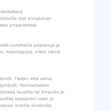
päivitettävä
otokollia otat ennakoivan
essa ympäristössä.
ällä luotettavia salasanoja ja
sen. Katsotaanpa, miten nämä
ännöt. Tiedän, että vahva
 symbolit. Yksinkertaisten
tärkeää lausetta tai ilmausta ja
muuttaa salasanani usein ja
anaa monilla sivustoilla.