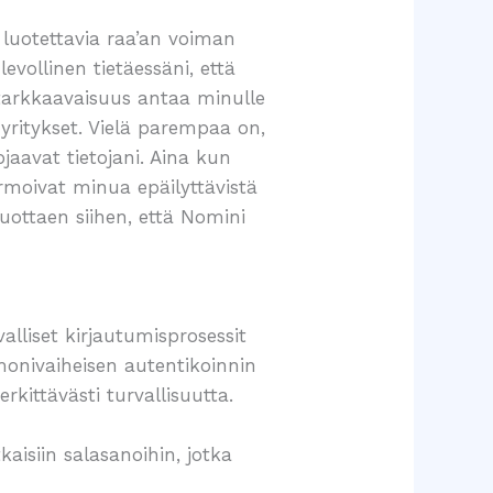
 luotettavia raa’an voiman
levollinen tietäessäni, että
 tarkkaavaisuus antaa minulle
t yritykset. Vielä parempaa on,
jaavat tietojani. Aina kun
ormoivat minua epäilyttävistä
uottaen siihen, että Nomini
liset kirjautumisprosessit
onivaiheisen autentikoinnin
kittävästi turvallisuutta.
aisiin salasanoihin, jotka