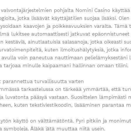
n valvontajärjestelmien pohjalta Nomini Casino käyttää
ioita, jotka lisäävät käyttäjätilien suojaa lisäksi. Olen 
nalysoidaan kaavojen ja poikkeavuuksien varalta. Tämä
jestelmä lukitsee automaattisesti jatkuvat epäonnistunee
kestäviä, ainutlaatuisia salasanoja, jotka oikeasti suo
turvatoimenpiteitä, kuten ilmoitushälytyksiä, jotka inf
n avulla voin paneutua nauttimaan pelielämyksestäni l
 ja tarjoaa minulle kaipaamani hallinnan omaan tiliini.
parannettua turvallisuutta varten
mässä tarkastelussa on tärkeää ymmärtää, että turval
a luvatonta pääsyä vastaan. Suosittelen lämpimästi m
heen, kuten tekstiviestikoodin, lisääminen parantaa mer
äytön käyttö on välttämätöntä. Pyri pitkiin ja monimutk
ja symboleja. Äläkä jätä muuttaa niitä usein.