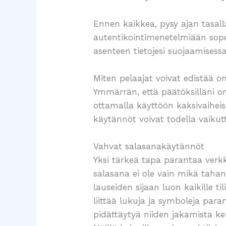
Ennen kaikkea, pysy ajan tasall
autentikointimenetelmiään sope
asenteen tietojesi suojaamisess
Miten pelaajat voivat edistää o
Ymmärrän, että päätöksilläni on 
ottamalla käyttöön kaksivaihei
käytännöt voivat todella vaikut
Vahvat salasanakäytännöt
Yksi tärkeä tapa parantaa verkk
salasana ei ole vain mikä tahans
lauseiden sijaan luon kaikille t
liittää lukuja ja symboleja para
pidättäytyä niiden jakamista k