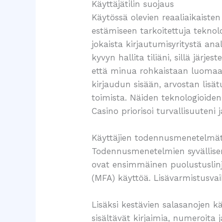
Käyttäjätilin suojaus
Käytössä olevien reaaliaikaiste
estämiseen tarkoitettuja teknolog
jokaista kirjautumisyritystä a
kyvyn hallita tiliäni, sillä jär
että minua rohkaistaan luomaan 
kirjaudun sisään, arvostan lisä
toimista. Näiden teknologioide
Casino priorisoi turvallisuuteni
Käyttäjien todennusmenetelmät 
Todennusmenetelmien syvällisem
ovat ensimmäinen puolustuslinj
(MFA) käyttöä. Lisävarmistusvai
Lisäksi kestävien salasanojen k
sisältävät kirjaimia, numeroita 