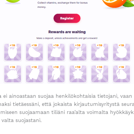
ei ainoastaan suojaa henkilökohtaisia tietojani, vaan
ksi tietäessäni, että jokaista kirjautumisyritystä seu
iseen suojaamaan tiliäni raa’alta voimalta hyökkäyksil
valta suojastani.