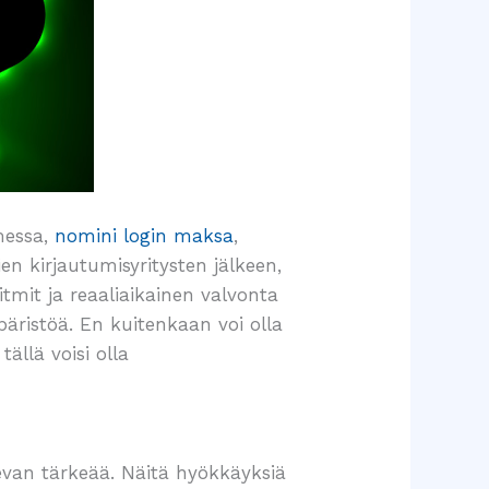
messa,
nomini login maksa
,
en kirjautumisyritysten jälkeen,
tmit ja reaaliaikainen valvonta
äristöä. En kuitenkaan voi olla
ällä voisi olla
van tärkeää. Näitä hyökkäyksiä