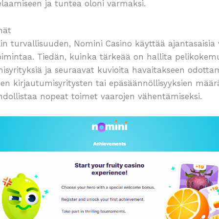
elaamiseen ja tuntea oloni varmaksi.
mät
in turvallisuuden, Nomini Casino käyttää ajantasaisia v
oimintaa. Tiedän, kuinka tärkeää on hallita pelikokem
tumisyrityksiä ja seuraavat kuvioita havaitakseen odo
sten kirjautumisyritysten tai epäsäännöllisyyksien mää
hdollistaa nopeat toimet vaarojen vähentämiseksi.