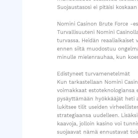
Suojaustasosi ei pitäisi koskaan
Nomini Casinon Brute Force -es
Turvallisuuteni Nomini Casinoll
turvassa. Heidän reaaliaikaiset
ennen siitä muodostuu ongelma.
minulle mielenrauhaa, kun koe
Edistyneet turvamenetelmät
Kun tarkastellaan Nomini Casin
voimakkaat estoteknologiansa er
pysäyttämään hyökkääjät heti a
lukitsee tilit useiden virheelli
strategiaansa uudelleen. Lisäksi
kaavoja, jolloin kasino voi tunni
suojaavat nämä ennustavat toim