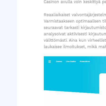
Casinon avulla voin keskittyä p
Reaaliaikaiset valvontajärjestel
Varmistaakseen optimaalisen til
seuraavat tarkasti kirjautumist
analysoivat aktiivisesti kirjau
välittömästi. Aina kun virheelli
laukaisee ilmoitukset, mikä ma