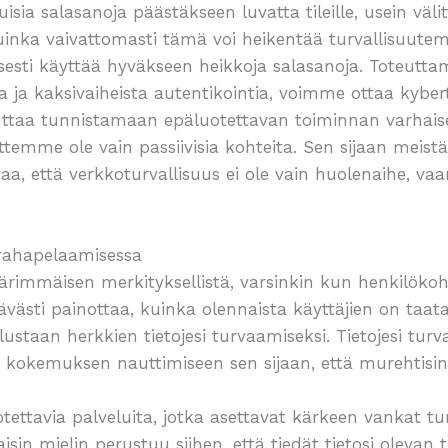
sia salasanoja päästäkseen luvatta tileille, usein väli
kuinka vaivattomasti tämä voi heikentää turvallisuute
esti käyttää hyväkseen heikkoja salasanoja. Toteuttam
a ja kaksivaiheista autentikointia, voimme ottaa kyber
auttaa tunnistamaan epäluotettavan toiminnan varhais
ttemme ole vain passiivisia kohteita. Sen sijaan meis
oittaa, että verkkoturvallisuus ei ole vain huolenaihe, v
 rahapelaamisessa
immäisen merkityksellistä, varsinkin kun henkilökohtai
tävästi painottaa, kuinka olennaista käyttäjien on taata
lustaan herkkien tietojesi turvaamiseksi. Tietojesi tur
ä kokemuksen nauttimiseen sen sijaan, että murehtisin
uotettavia palveluita, jotka asettavat kärkeen vankat 
isin mielin perustuu siihen, että tiedät tietosi olevan