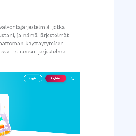
alvontajärjestelmiä, jotka
ustani, ja nämä järjestelmät
ttamattoman käyttäytymisen
rässä on nousu, järjestelmä