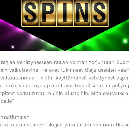
ategiaa kehittyneeseen raa’an voiman torjuntaan Suo
n vaikuttavina. He ovat lukinneet tilejä useiden vääri
vallisuusrimaa. Heidän käyttämänsä kehittyneet algori
ätietoja, vaan myös parantavat turvallisempaa peliymp
teet vertautuvat muihin alustoihin. Mitä seurauksia t
delle?
mmärtäminen
tta, raa’an voiman iskujen ymmärtäminen on ratkaise