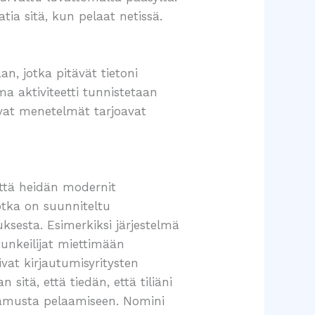
tia sitä, kun pelaat netissä.
n, jotka pitävät tietoni
ma aktiviteetti tunnistetaan
evat menetelmät tarjoavat
että heidän modernit
otka on suunniteltu
sesta. Esimerkiksi järjestelmä
 tunkeilijat miettimään
ivat kirjautumisyritysten
 sitä, että tiedän, että tiliäni
ttamusta pelaamiseen. Nomini