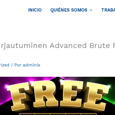
INICIO
QUIÉNES SOMOS
TRAB
irjautuminen Advanced Brute 
rized
/ Por
admlnlx