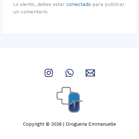
Lo siento, debes estar
conectado
para publicar
un comentario.
Copyright © 2026 | Drogueria Emmanuelle