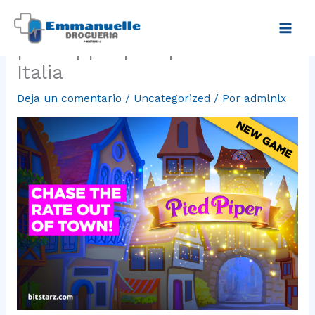
Ir
Osservanza giuridica totale
al
contenido
per l’app PiperSpin Casino in
Italia
Deja un comentario
/
Uncategorized
/ Por
admlnlx