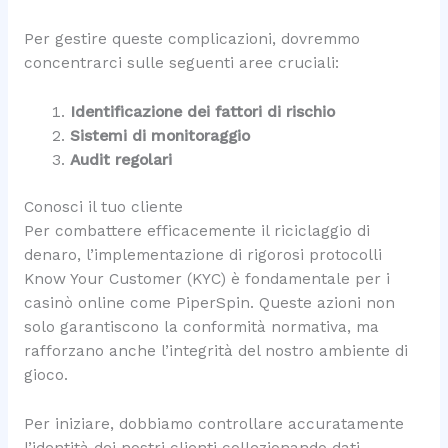
Per gestire queste complicazioni, dovremmo
concentrarci sulle seguenti aree cruciali:
Identificazione dei fattori di rischio
Sistemi di monitoraggio
Audit regolari
Conosci il tuo cliente
Per combattere efficacemente il riciclaggio di
denaro, l’implementazione di rigorosi protocolli
Know Your Customer (KYC) è fondamentale per i
casinò online come PiperSpin. Queste azioni non
solo garantiscono la conformità normativa, ma
rafforzano anche l’integrità del nostro ambiente di
gioco.
Per iniziare, dobbiamo controllare accuratamente
l’identità dei nostri clienti collezionando dati