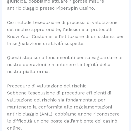
giuridica, dobbiamo attuare rigorose misure
antiriciclaggio presso PiperSpin Casino.
Ciò include l’esecuzione di processi di valutazione
del rischio approfondite, l’adesione ai protocolli
Know Your Customer e l’istituzione di un sistema per
la segnalazione di attività sospette.
Questi step sono fondamentali per salvaguardare le
nostre operazioni e mantenere l’integrità della
nostra piattaforma.
Procedure di valutazione del rischio
Sebbene l’esecuzione di procedure efficienti di
valutazione del rischio sia fondamentale per
mantenere la conformità alle regolamentazioni
antiriciclaggio (AML), dobbiamo anche riconoscere
le difficoltà uniche poste dall’ambiente dei casinò
online.