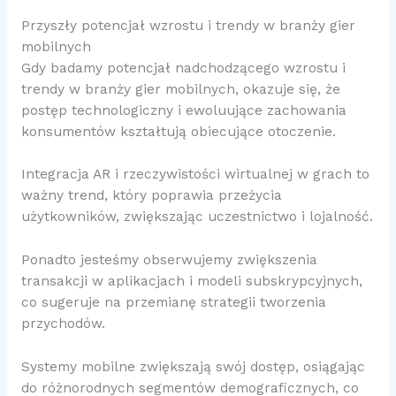
Przyszły potencjał wzrostu i trendy w branży gier
mobilnych
Gdy badamy potencjał nadchodzącego wzrostu i
trendy w branży gier mobilnych, okazuje się, że
postęp technologiczny i ewoluujące zachowania
konsumentów kształtują obiecujące otoczenie.
Integracja AR i rzeczywistości wirtualnej w grach to
ważny trend, który poprawia przeżycia
użytkowników, zwiększając uczestnictwo i lojalność.
Ponadto jesteśmy obserwujemy zwiększenia
transakcji w aplikacjach i modeli subskrypcyjnych,
co sugeruje na przemianę strategii tworzenia
przychodów.
Systemy mobilne zwiększają swój dostęp, osiągając
do różnorodnych segmentów demograficznych, co