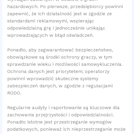
hazardowych. Po pierwsze, przedsiębiorcy powinni
zapewnić, że ich działalność jest w zgodzie ze
standardami reklamowymi, wspierając
odpowiedzialną grę i jednocześnie unikając
wprowadzających w błąd oświadczeń.
Ponadto, aby zagwarantować bezpieczeństwo,
obowiązkowe są środki ochrony graczy, w tym
sprawdzanie wieku i możliwości samowykluczenia.
Ochrona danych jest priorytetem; operatorzy
powinni wprowadzić skuteczne systemy
zabezpieczeń danych, w zgodzie z regulacjami
RODO.
Regularne audyty i raportowanie są kluczowe dla
zachowania przejrzystości i odpowiedzialności.
Ponadto istotne jest przestrzeganie wymogów
podatkowych, ponieważ ich nieprzestrzeganie może