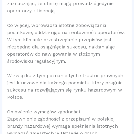
zaznaczając, że ofertę mogą prowadzić jedynie
operatorzy z licencją.
Co więcej, wprowadza istotne zobowiązania
podatkowe, oddziałując na rentowność operatorów.
W tym klimacie przestrzeganie przepisów jest
niezbędne dla osiągnięcia sukcesu, nakłaniając
operatorów do nawigowania w złożonym
środowisku regulacyjnym.
W związku z tym poznanie tych struktur prawnych
jest kluczowe dla każdego podmiotu, który pragnie
sukcesu na rozwijającym się rynku hazardowym w
Polsce.
Omówienie wymogów zgodności
Zapewnienie zgodności z przepisami w polskiej
branży hazardowej wymaga spełnienia istotnych
wymagań zawartych w Ustawie o grach