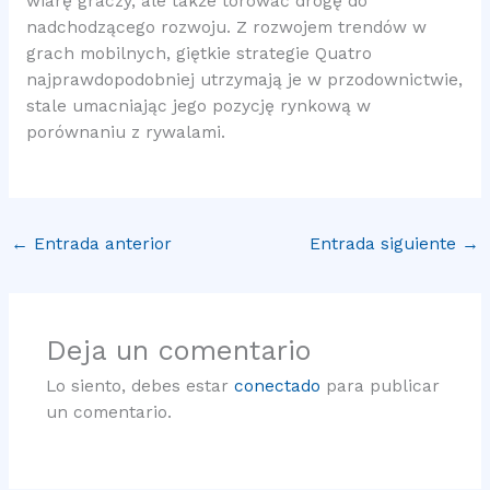
wiarę graczy, ale także torować drogę do
nadchodzącego rozwoju. Z rozwojem trendów w
grach mobilnych, giętkie strategie Quatro
najprawdopodobniej utrzymają je w przodownictwie,
stale umacniając jego pozycję rynkową w
porównaniu z rywalami.
←
Entrada anterior
Entrada siguiente
→
Deja un comentario
Lo siento, debes estar
conectado
para publicar
un comentario.