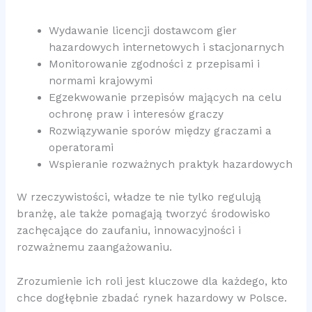
Wydawanie licencji dostawcom gier
hazardowych internetowych i stacjonarnych
Monitorowanie zgodności z przepisami i
normami krajowymi
Egzekwowanie przepisów mających na celu
ochronę praw i interesów graczy
Rozwiązywanie sporów między graczami a
operatorami
Wspieranie rozważnych praktyk hazardowych
W rzeczywistości, władze te nie tylko regulują
branżę, ale także pomagają tworzyć środowisko
zachęcające do zaufaniu, innowacyjności i
rozważnemu zaangażowaniu.
Zrozumienie ich roli jest kluczowe dla każdego, kto
chce dogłębnie zbadać rynek hazardowy w Polsce.