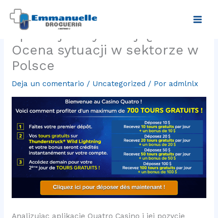
Ir
Pełna pozycja rynkowa
al
contenido
aplikacji kasynowej Quatro
Ocena sytuacji w sektorze w
Polsce
Deja un comentario
/
Uncategorized
/ Por
admlnlx
Analizując aplikację Quatro Casino i jej pozycję