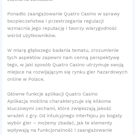
Ponadto zaangażowanie Quatro Casino w sprawy
bezpieczeństwa i przestrzegania regulacji
wzmacnia jego reputację i tworzy wiarygodność
wśród użytkowników.
W miarę głębszego badania tematu, zrozumienie
tych aspektów zapewni nam cenną perspektywę
tego, w jaki sposób Quatro Casino utrzymuje swoją
miejsce na rozwijającym się rynku gier hazardowych
online w Polsce.
Główne funkcje aplikacji Quatro Casino
Aplikacja mobilna charakteryzuje się kilkoma
kluczowymi cechami, które zwiększają jakość
wrażeń z gry. Od intuicyjnego interfejsu po bogaty
wybór gier – możemy zbadać, jak te elementy
wpływają na funkcjonalność i zaangażowanie