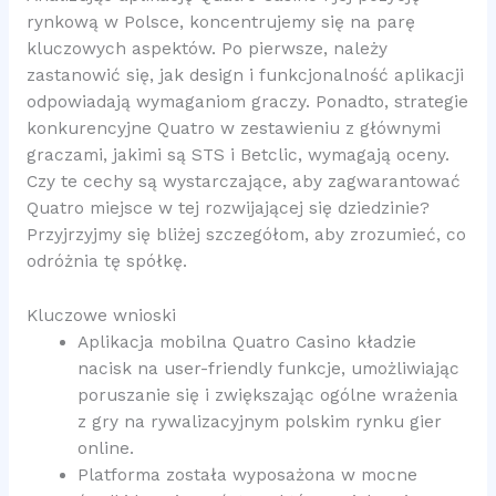
rynkową w Polsce, koncentrujemy się na parę
kluczowych aspektów. Po pierwsze, należy
zastanowić się, jak design i funkcjonalność aplikacji
odpowiadają wymaganiom graczy. Ponadto, strategie
konkurencyjne Quatro w zestawieniu z głównymi
graczami, jakimi są STS i Betclic, wymagają oceny.
Czy te cechy są wystarczające, aby zagwarantować
Quatro miejsce w tej rozwijającej się dziedzinie?
Przyjrzyjmy się bliżej szczegółom, aby zrozumieć, co
odróżnia tę spółkę.
Kluczowe wnioski
Aplikacja mobilna Quatro Casino kładzie
nacisk na user-friendly funkcje, umożliwiając
poruszanie się i zwiększając ogólne wrażenia
z gry na rywalizacyjnym polskim rynku gier
online.
Platforma została wyposażona w mocne