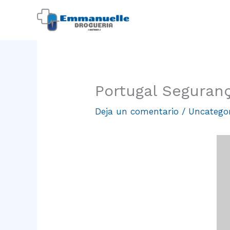
Ir
al
contenido
Portugal Seguran
Deja un comentario
/
Uncatego