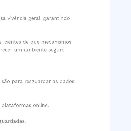
a vivência geral, garantindo
s, cientes de que mecanismos
erecer um ambiente seguro
es são para resguardar as dados
 plataformas online.
sguardadas.