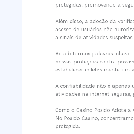
protegidas, promovendo a segu
Além disso, a adoção da verif
acesso de usuários não autoriz
a sinais de atividades suspeitas.
Ao adotarmos palavras-chave r
nossas proteções contra possív
estabelecer coletivamente um 
A confiabilidade não é apenas
atividades na internet seguras,
Como o Casino Posido Adota a
No Posido Casino, concentramos
protegida.