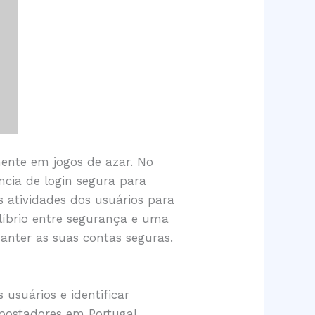
ente em jogos de azar. No
cia de login segura para
 atividades dos usuários para
líbrio entre segurança e uma
manter as suas contas seguras.
 usuários e identificar
apostadores em Portugal.