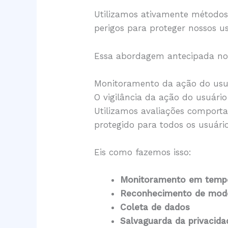
Utilizamos ativamente métodos
perigos para proteger nossos us
Essa abordagem antecipada nos
Monitoramento da ação do usu
O vigilância da ação do usuári
Utilizamos avaliações comport
protegido para todos os usuário
Eis como fazemos isso:
Monitoramento em tempo
Reconhecimento de mod
Coleta de dados
Salvaguarda da privacida