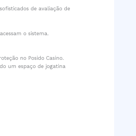
ofisticados de avaliação de
acessam o sistema.
roteção no Posido Casino.
ndo um espaço de jogatina