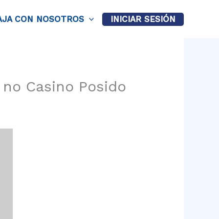
AJA CON NOSOTROS
INICIAR SESIÓN
 no Casino Posido