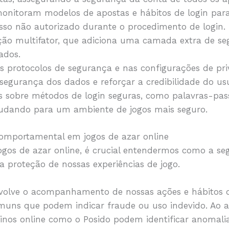
nitoram modelos de apostas e hábitos de login para
sso não autorizado durante o procedimento de login.
ão multifator, que adiciona uma camada extra de seg
ados.
os protocolos de segurança e nas configurações de pr
segurança dos dados e reforçar a credibilidade do us
os sobre métodos de login seguras, como palavras-pas
ajudando para um ambiente de jogos mais seguro.
mportamental em jogos de azar online
gos de azar online, é crucial entendermos como a s
 proteção de nossas experiências de jogo.
olve o acompanhamento de nossas ações e hábitos du
uns que podem indicar fraude ou uso indevido. Ao a
sinos online como o Posido podem identificar anomalia