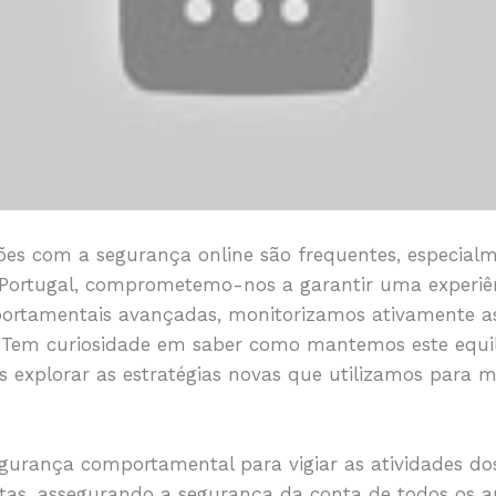
s com a segurança online são frequentes, especialm
 Portugal, comprometemo-nos a garantir uma experiên
portamentais avançadas, monitorizamos ativamente as
o. Tem curiosidade em saber como mantemos este equi
s explorar as estratégias novas que utilizamos para 
egurança comportamental para vigiar as atividades dos
eitas, assegurando a segurança da conta de todos os 