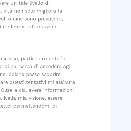
ere un tale livello di
ività non solo migliora la
li online sono prevalenti,
rdare le mie informazioni
 accesso, particolarmente in
o di chi cerca di accedere agli
one, poiché posso scoprire
are questi tentativi mi assicura
Oltre a ciò, avere informazioni
. Nella mia visione, essere
tetto, permettendomi di