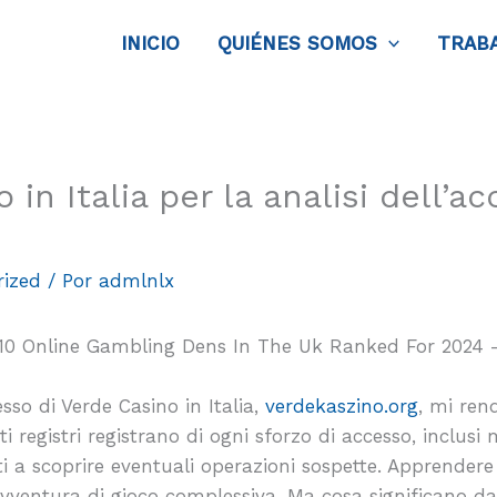
INICIO
QUIÉNES SOMOS
TRAB
o in Italia per la analisi dell’a
rized
/ Por
admlnlx
sso di Verde Casino in Italia,
verdekaszino.org
, mi ren
ti registri registrano di ogni sforzo di accesso, inclusi
nti a scoprire eventuali operazioni sospette. Apprende
vventura di gioco complessiva. Ma cosa significano dav