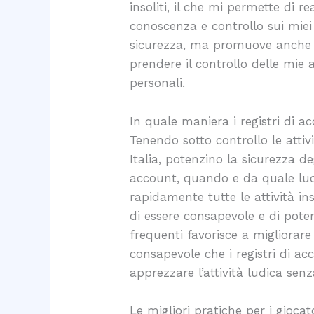
insoliti, il che mi permette di r
conoscenza e controllo sui miei
sicurezza, ma promuove anche la
prendere il controllo delle mie 
personali.
In quale maniera i registri di a
Tenendo sotto controllo le attiv
Italia, potenzino la sicurezza d
account, quando e da quale luogo
rapidamente tutte le attività in
di essere consapevole e di pote
frequenti favorisce a migliorare
consapevole che i registri di 
apprezzare l’attività ludica sen
Le migliori pratiche per i gioca