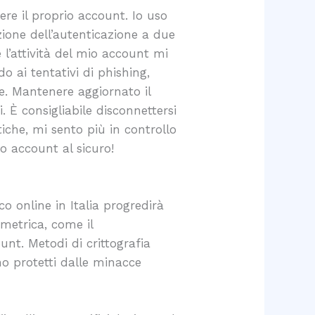
re il proprio account. Io uso
ione dell’autenticazione a due
e l’attività del mio account mi
 ai tentativi di phishing,
e. Mantenere aggiornato il
. È consigliabile disconnettersi
tiche, mi sento più in controllo
ro account al sicuro!
o online in Italia progredirà
metrica, come il
unt. Metodi di crittografia
o protetti dalle minacce