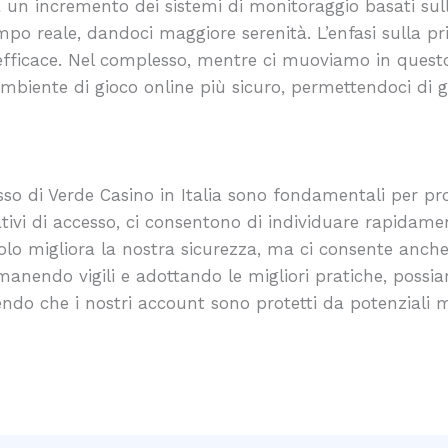
 un incremento dei sistemi di monitoraggio basati sull’i
mpo reale, dandoci maggiore serenità. L’enfasi sulla pri
o efficace. Nel complesso, mentre ci muoviamo in ques
mbiente di gioco online più sicuro, permettendoci di 
cesso di Verde Casino in Italia sono fondamentali per p
ativi di accesso, ci consentono di individuare rapidam
olo migliora la nostra sicurezza, ma ci consente anche d
 Rimanendo vigili e adottando le migliori pratiche, po
endo che i nostri account sono protetti da potenziali 