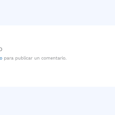
o
o
para publicar un comentario.