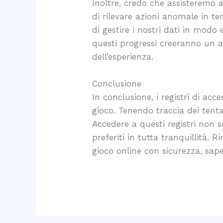
Inoltre, credo che assisteremo a
di rilevare azioni anomale in te
di gestire i nostri dati in mod
questi progressi creeranno un a
dell’esperienza.
Conclusione
In conclusione, i registri di ac
gioco. Tenendo traccia dei tent
Accedere a questi registri non s
preferiti in tutta tranquillità.
gioco online con sicurezza, sap