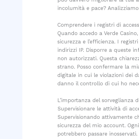
incolumità e pace? Analizziamo
Comprendere i registri di acces
Quando accedo a Verde Casino, pe
sicurezza e l’efficienza. I regis
indirizzi IP. Disporre a queste 
non autorizzati. Questa chiare
strano. Posso confermare la mia
digitale in cui le violazioni dei
danno il controllo di cui ho nec
L’importanza del sorveglianza de
Supervisionare le attività di ac
Supervisionando attivamente ch
sicurezza del mio account. Ogni 
potrebbero passare inosservati. 