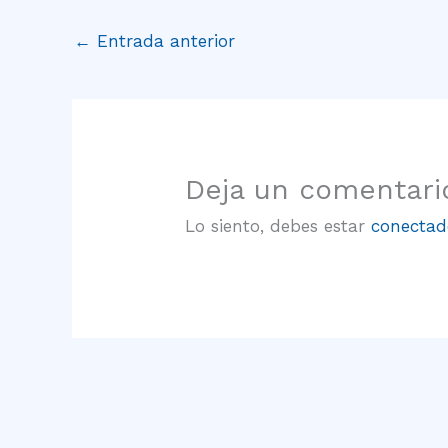
←
Entrada anterior
Deja un comentari
Lo siento, debes estar
conectad