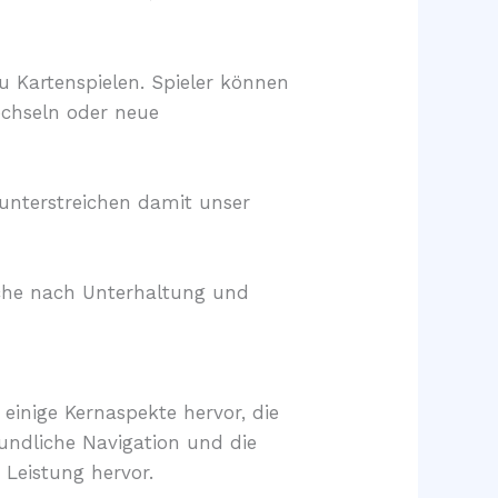
zu Kartenspielen. Spieler können
echseln oder neue
unterstreichen damit unser
che nach Unterhaltung und
einige Kernaspekte hervor, die
undliche Navigation und die
 Leistung hervor.