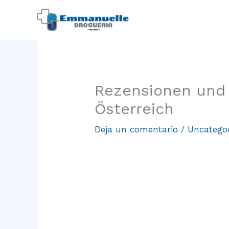
Ir
al
contenido
Rezensionen und 
Österreich
Deja un comentario
/
Uncatego