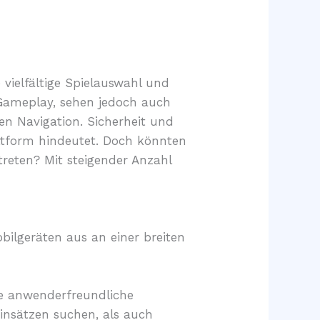
e vielfältige Spielauswahl und
e Gameplay, sehen jedoch auch
en Navigation. Sicherheit und
attform hindeutet. Doch könnten
treten? Mit steigender Anzahl
bilgeräten aus an einer breiten
ne anwenderfreundliche
Einsätzen suchen, als auch