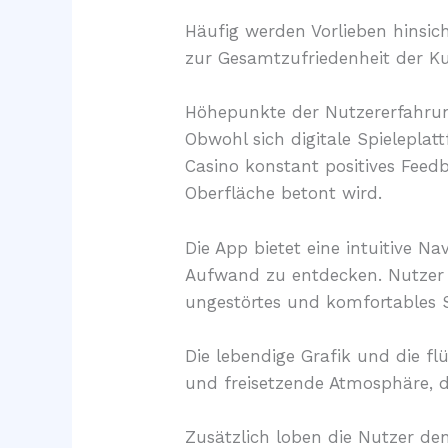
Häufig werden Vorlieben hinsic
zur Gesamtzufriedenheit der K
Höhepunkte der Nutzererfahru
Obwohl sich digitale Spieleplatt
Casino konstant positives Feed
Oberfläche betont wird.
Die App bietet eine intuitive N
Aufwand zu entdecken. Nutzer 
ungestörtes und komfortables S
Die lebendige Grafik und die f
und freisetzende Atmosphäre, d
Zusätzlich loben die Nutzer de