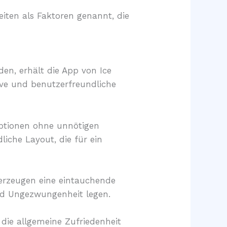
iten als Faktoren genannt, die
iden, erhält die App von Ice
ive und benutzerfreundliche
loptionen ohne unnötigen
iche Layout, die für ein
 erzeugen eine eintauchende
und Ungezwungenheit legen.
die allgemeine Zufriedenheit