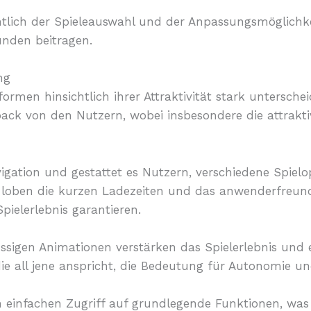
htlich der Spieleauswahl und der Anpassungsmöglichke
unden beitragen.
ng
formen hinsichtlich ihrer Attraktivität stark untersche
back von den Nutzern, wobei insbesondere die attrakt
avigation und gestattet es Nutzern, verschiedene Spie
loben die kurzen Ladezeiten und das anwenderfreundl
pielerlebnis garantieren.
lüssigen Animationen verstärken das Spielerlebnis und
ie all jene anspricht, die Bedeutung für Autonomie 
n einfachen Zugriff auf grundlegende Funktionen, was 