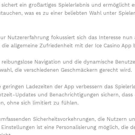
tz sichert ein großartiges Spielerlebnis und ermöglicht 
utauchen, was es zu einer beliebten Wahl unter Spiele
r Nutzererfahrung fokussiert sich das Interesse nun 
die allgemeine Zufriedenheit mit der Ice Casino App
e reibungslose Navigation und die dynamische Benutz
uswahl, die verschiedenen Geschmäckern gerecht wird.
 geringen Ladezeiten der App verbessern das Spielerl
tzeit-Updates und Benachrichtigungen sichern, dass d
, ohne sich limitiert zu fühlen.
e umfassenden Sicherheitsvorkehrungen, die Nutzern u
r Einstellungen ist eine Personalisierung möglich, di