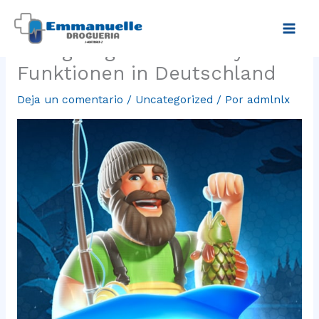
Ir
Slotexo Casino App:
al
contenido
Einzigartige Community-
Funktionen in Deutschland
Deja un comentario
/
Uncategorized
/ Por
admlnlx