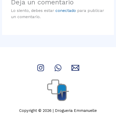
Deja un comentario
Lo siento, debes estar
conectado
para publicar
un comentario.
Copyright © 2026 | Drogueria Emmanuelle