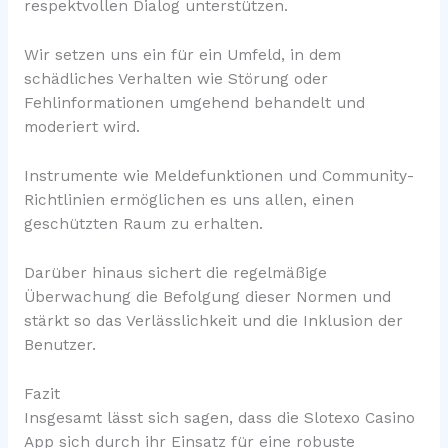
respektvollen Dialog unterstützen.
Wir setzen uns ein für ein Umfeld, in dem
schädliches Verhalten wie Störung oder
Fehlinformationen umgehend behandelt und
moderiert wird.
Instrumente wie Meldefunktionen und Community-
Richtlinien ermöglichen es uns allen, einen
geschützten Raum zu erhalten.
Darüber hinaus sichert die regelmäßige
Überwachung die Befolgung dieser Normen und
stärkt so das Verlässlichkeit und die Inklusion der
Benutzer.
Fazit
Insgesamt lässt sich sagen, dass die Slotexo Casino
App sich durch ihr Einsatz für eine robuste