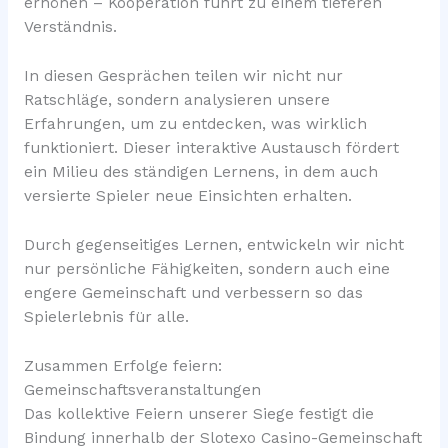
erhöhen – Kooperation führt zu einem tieferen
Verständnis.
In diesen Gesprächen teilen wir nicht nur
Ratschläge, sondern analysieren unsere
Erfahrungen, um zu entdecken, was wirklich
funktioniert. Dieser interaktive Austausch fördert
ein Milieu des ständigen Lernens, in dem auch
versierte Spieler neue Einsichten erhalten.
Durch gegenseitiges Lernen, entwickeln wir nicht
nur persönliche Fähigkeiten, sondern auch eine
engere Gemeinschaft und verbessern so das
Spielerlebnis für alle.
Zusammen Erfolge feiern:
Gemeinschaftsveranstaltungen
Das kollektive Feiern unserer Siege festigt die
Bindung innerhalb der Slotexo Casino-Gemeinschaft