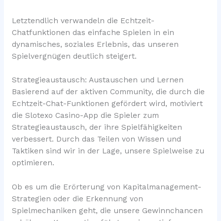
Letztendlich verwandeln die Echtzeit-
Chatfunktionen das einfache Spielen in ein
dynamisches, soziales Erlebnis, das unseren
Spielvergnügen deutlich steigert.
Strategieaustausch: Austauschen und Lernen
Basierend auf der aktiven Community, die durch die
Echtzeit-Chat-Funktionen gefördert wird, motiviert
die Slotexo Casino-App die Spieler zum
Strategieaustausch, der ihre Spielfähigkeiten
verbessert. Durch das Teilen von Wissen und
Taktiken sind wir in der Lage, unsere Spielweise zu
optimieren.
Ob es um die Erörterung von Kapitalmanagement-
Strategien oder die Erkennung von
Spielmechaniken geht, die unsere Gewinnchancen