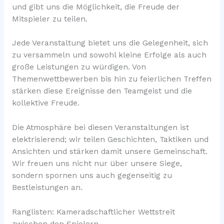
und gibt uns die Möglichkeit, die Freude der
Mitspieler zu teilen.
Jede Veranstaltung bietet uns die Gelegenheit, sich
zu versammeln und sowohl kleine Erfolge als auch
große Leistungen zu würdigen. Von
Themenwettbewerben bis hin zu feierlichen Treffen
stärken diese Ereignisse den Teamgeist und die
kollektive Freude.
Die Atmosphäre bei diesen Veranstaltungen ist
elektrisierend; wir teilen Geschichten, Taktiken und
Ansichten und stärken damit unsere Gemeinschaft.
Wir freuen uns nicht nur über unsere Siege,
sondern spornen uns auch gegenseitig zu
Bestleistungen an.
Ranglisten: Kameradschaftlicher Wettstreit
zwischen den Spielern