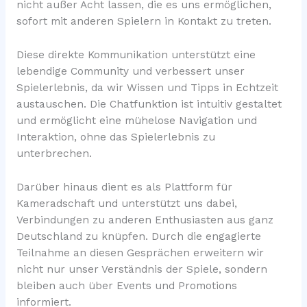
nicht außer Acht lassen, die es uns ermöglichen,
sofort mit anderen Spielern in Kontakt zu treten.
Diese direkte Kommunikation unterstützt eine
lebendige Community und verbessert unser
Spielerlebnis, da wir Wissen und Tipps in Echtzeit
austauschen. Die Chatfunktion ist intuitiv gestaltet
und ermöglicht eine mühelose Navigation und
Interaktion, ohne das Spielerlebnis zu
unterbrechen.
Darüber hinaus dient es als Plattform für
Kameradschaft und unterstützt uns dabei,
Verbindungen zu anderen Enthusiasten aus ganz
Deutschland zu knüpfen. Durch die engagierte
Teilnahme an diesen Gesprächen erweitern wir
nicht nur unser Verständnis der Spiele, sondern
bleiben auch über Events und Promotions
informiert.