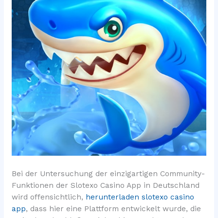
Bei der Untersuchung der einzigartigen Community-
Funktionen der Slotexo Casino App in Deutschland
wird offensichtlich,
herunterladen slotexo casino
app
, dass hier eine Plattform entwickelt wurde, die