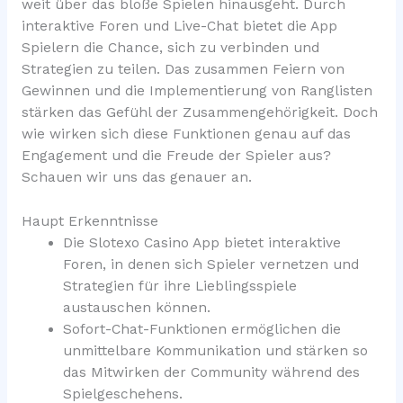
weit über das bloße Spielen hinausgeht. Durch
interaktive Foren und Live-Chat bietet die App
Spielern die Chance, sich zu verbinden und
Strategien zu teilen. Das zusammen Feiern von
Gewinnen und die Implementierung von Ranglisten
stärken das Gefühl der Zusammengehörigkeit. Doch
wie wirken sich diese Funktionen genau auf das
Engagement und die Freude der Spieler aus?
Schauen wir uns das genauer an.
Haupt Erkenntnisse
Die Slotexo Casino App bietet interaktive
Foren, in denen sich Spieler vernetzen und
Strategien für ihre Lieblingsspiele
austauschen können.
Sofort-Chat-Funktionen ermöglichen die
unmittelbare Kommunikation und stärken so
das Mitwirken der Community während des
Spielgeschehens.