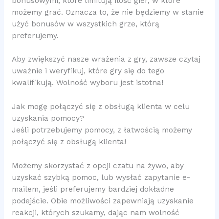
bonusowymi, które limitują ilość gier, w które
możemy grać. Oznacza to, że nie będziemy w stanie
użyć bonusów w wszystkich grze, którą
preferujemy.
Aby zwiększyć nasze wrażenia z gry, zawsze czytaj
uważnie i weryfikuj, które gry się do tego
kwalifikują. Wolność wyboru jest istotna!
Jak mogę połączyć się z obsługą klienta w celu
uzyskania pomocy?
Jeśli potrzebujemy pomocy, z łatwością możemy
połączyć się z obsługą klienta!
Możemy skorzystać z opcji czatu na żywo, aby
uzyskać szybką pomoc, lub wysłać zapytanie e-
mailem, jeśli preferujemy bardziej dokładne
podejście. Obie możliwości zapewniają uzyskanie
reakcji, których szukamy, dając nam wolność