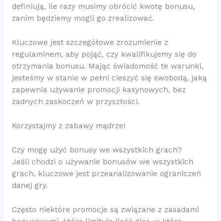
definiują, ile razy musimy obrócić kwotę bonusu,
zanim będziemy mogli go zrealizować.
Kluczowe jest szczegółowe zrozumienie z
regulaminem, aby pojąć, czy kwalifikujemy się do
otrzymania bonusu. Mając świadomość te warunki,
jesteśmy w stanie w pełni cieszyć się swobodą, jaką
zapewnia używanie promocji kasynowych, bez
żadnych zaskoczeń w przyszłości.
Korzystajmy z zabawy mądrze!
Czy mogę użyć bonusy we wszystkich grach?
Jeśli chodzi o używanie bonusów we wszystkich
grach, kluczowe jest przeanalizowanie ograniczeń
danej gry.
Często niektóre promocje są związane z zasadami