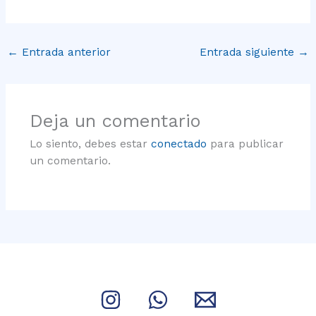
←
Entrada anterior
Entrada siguiente
→
Deja un comentario
Lo siento, debes estar
conectado
para publicar
un comentario.