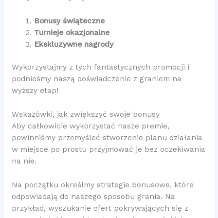
Bonusy świąteczne
Turnieje okazjonalne
Ekskluzywne nagrody
Wykorzystajmy z tych fantastycznych promocji i
podnieśmy naszą doświadczenie z graniem na
wyższy etap!
Wskazówki, jak zwiększyć swoje bonusy
Aby całkowicie wykorzystać nasze premie,
powinniśmy przemyśleć stworzenie planu działania
w miejsce po prostu przyjmować je bez oczekiwania
na nie.
Na początku określmy strategie bonusowe, które
odpowiadają do naszego sposobu grania. Na
przykład, wyszukanie ofert pokrywających się z