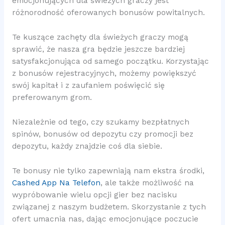
emocjonujących dla świeżych graczy jest
różnorodność oferowanych bonusów powitalnych.
Te kuszące zachęty dla świeżych graczy mogą
sprawić, że nasza gra będzie jeszcze bardziej
satysfakcjonująca od samego początku. Korzystając
z bonusów rejestracyjnych, możemy powiększyć
swój kapitał i z zaufaniem poświęcić się
preferowanym grom.
Niezależnie od tego, czy szukamy bezpłatnych
spinów, bonusów od depozytu czy promocji bez
depozytu, każdy znajdzie coś dla siebie.
Te bonusy nie tylko zapewniają nam ekstra środki,
Cashed App Na Telefon
, ale także możliwość na
wypróbowanie wielu opcji gier bez nacisku
związanej z naszym budżetem. Skorzystanie z tych
ofert umacnia nas, dając emocjonujące poczucie