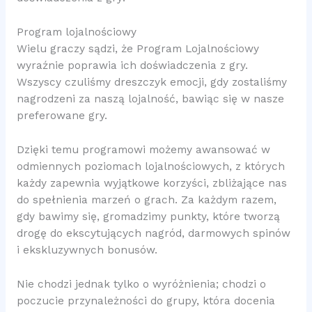
Program lojalnościowy
Wielu graczy sądzi, że Program Lojalnościowy
wyraźnie poprawia ich doświadczenia z gry.
Wszyscy czuliśmy dreszczyk emocji, gdy zostaliśmy
nagrodzeni za naszą lojalność, bawiąc się w nasze
preferowane gry.
Dzięki temu programowi możemy awansować w
odmiennych poziomach lojalnościowych, z których
każdy zapewnia wyjątkowe korzyści, zbliżające nas
do spełnienia marzeń o grach. Za każdym razem,
gdy bawimy się, gromadzimy punkty, które tworzą
drogę do ekscytujących nagród, darmowych spinów
i ekskluzywnych bonusów.
Nie chodzi jednak tylko o wyróżnienia; chodzi o
poczucie przynależności do grupy, która docenia