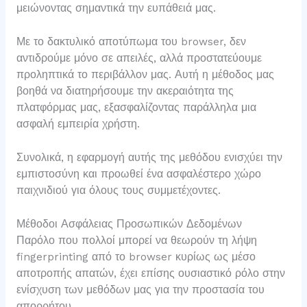
μειώνοντας σημαντικά την ευπάθειά μας.
Με το δακτυλικό αποτύπωμα του browser, δεν
αντιδρούμε μόνο σε απειλές, αλλά προστατεύουμε
προληπτικά το περιβάλλον μας. Αυτή η μέθοδος μας
βοηθά να διατηρήσουμε την ακεραιότητα της
πλατφόρμας μας, εξασφαλίζοντας παράλληλα μια
ασφαλή εμπειρία χρήστη.
Συνολικά, η εφαρμογή αυτής της μεθόδου ενισχύει την
εμπιστοσύνη και προωθεί ένα ασφαλέστερο χώρο
παιχνιδιού για όλους τους συμμετέχοντες.
Μέθοδοι Ασφάλειας Προσωπικών Δεδομένων
Παρόλο που πολλοί μπορεί να θεωρούν τη λήψη
fingerprinting από το browser κυρίως ως μέσο
αποτροπής απατών, έχει επίσης ουσιαστικό ρόλο στην
ενίσχυση των μεθόδων μας για την προστασία του
απορρήτου.