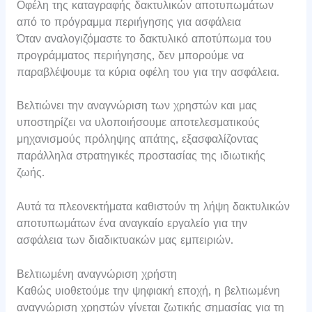
Οφέλη της καταγραφής δακτυλικών αποτυπωμάτων
από το πρόγραμμα περιήγησης για ασφάλεια
Όταν αναλογιζόμαστε το δακτυλικό αποτύπωμα του
προγράμματος περιήγησης, δεν μπορούμε να
παραβλέψουμε τα κύρια οφέλη του για την ασφάλεια.
Βελτιώνει την αναγνώριση των χρηστών και μας
υποστηρίζει να υλοποιήσουμε αποτελεσματικούς
μηχανισμούς πρόληψης απάτης, εξασφαλίζοντας
παράλληλα στρατηγικές προστασίας της ιδιωτικής
ζωής.
Αυτά τα πλεονεκτήματα καθιστούν τη λήψη δακτυλικών
αποτυπωμάτων ένα αναγκαίο εργαλείο για την
ασφάλεια των διαδικτυακών μας εμπειριών.
Βελτιωμένη αναγνώριση χρήστη
Καθώς υιοθετούμε την ψηφιακή εποχή, η βελτιωμένη
αναγνώριση χρηστών γίνεται ζωτικής σημασίας για τη