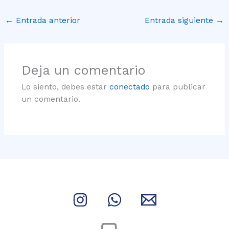
←
Entrada anterior
Entrada siguiente
→
Deja un comentario
Lo siento, debes estar
conectado
para publicar
un comentario.