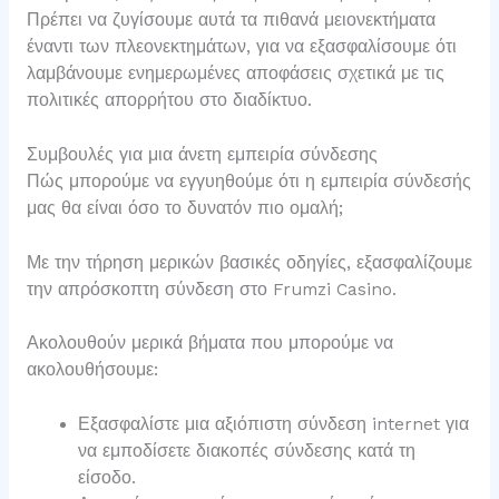
Πρέπει να ζυγίσουμε αυτά τα πιθανά μειονεκτήματα
έναντι των πλεονεκτημάτων, για να εξασφαλίσουμε ότι
λαμβάνουμε ενημερωμένες αποφάσεις σχετικά με τις
πολιτικές απορρήτου στο διαδίκτυο.
Συμβουλές για μια άνετη εμπειρία σύνδεσης
Πώς μπορούμε να εγγυηθούμε ότι η εμπειρία σύνδεσής
μας θα είναι όσο το δυνατόν πιο ομαλή;
Με την τήρηση μερικών βασικές οδηγίες, εξασφαλίζουμε
την απρόσκοπτη σύνδεση στο Frumzi Casino.
Ακολουθούν μερικά βήματα που μπορούμε να
ακολουθήσουμε:
Εξασφαλίστε μια αξιόπιστη σύνδεση internet για
να εμποδίσετε διακοπές σύνδεσης κατά τη
είσοδο.