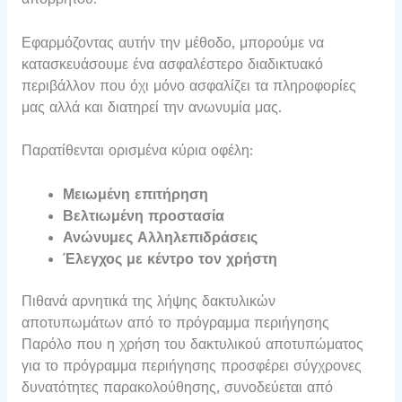
Εφαρμόζοντας αυτήν την μέθοδο, μπορούμε να
κατασκευάσουμε ένα ασφαλέστερο διαδικτυακό
περιβάλλον που όχι μόνο ασφαλίζει τα πληροφορίες
μας αλλά και διατηρεί την ανωνυμία μας.
Παρατίθενται ορισμένα κύρια οφέλη:
Μειωμένη επιτήρηση
Βελτιωμένη προστασία
Ανώνυμες Αλληλεπιδράσεις
Έλεγχος με κέντρο τον χρήστη
Πιθανά αρνητικά της λήψης δακτυλικών
αποτυπωμάτων από το πρόγραμμα περιήγησης
Παρόλο που η χρήση του δακτυλικού αποτυπώματος
για το πρόγραμμα περιήγησης προσφέρει σύγχρονες
δυνατότητες παρακολούθησης, συνοδεύεται από