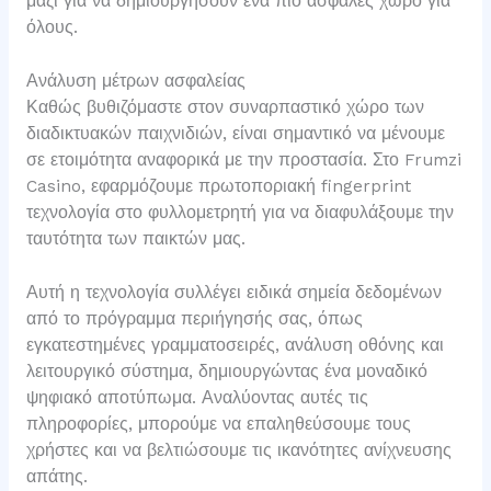
μαζί για να δημιουργήσουν ένα πιο ασφαλές χώρο για
όλους.
Ανάλυση μέτρων ασφαλείας
Καθώς βυθιζόμαστε στον συναρπαστικό χώρο των
διαδικτυακών παιχνιδιών, είναι σημαντικό να μένουμε
σε ετοιμότητα αναφορικά με την προστασία. Στο Frumzi
Casino, εφαρμόζουμε πρωτοποριακή fingerprint
τεχνολογία στο φυλλομετρητή για να διαφυλάξουμε την
ταυτότητα των παικτών μας.
Αυτή η τεχνολογία συλλέγει ειδικά σημεία δεδομένων
από το πρόγραμμα περιήγησής σας, όπως
εγκατεστημένες γραμματοσειρές, ανάλυση οθόνης και
λειτουργικό σύστημα, δημιουργώντας ένα μοναδικό
ψηφιακό αποτύπωμα. Αναλύοντας αυτές τις
πληροφορίες, μπορούμε να επαληθεύσουμε τους
χρήστες και να βελτιώσουμε τις ικανότητες ανίχνευσης
απάτης.