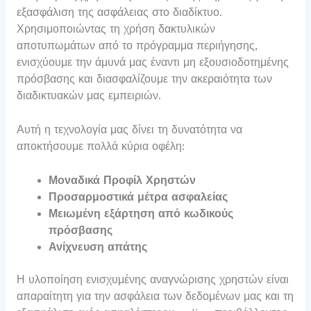
εξασφάλιση της ασφάλειας στο διαδίκτυο.
Χρησιμοποιώντας τη χρήση δακτυλικών
αποτυπωμάτων από το πρόγραμμα περιήγησης,
ενισχύουμε την άμυνά μας έναντι μη εξουσιοδοτημένης
πρόσβασης και διασφαλίζουμε την ακεραιότητα των
διαδικτυακών μας εμπειριών.
Αυτή η τεχνολογία μας δίνει τη δυνατότητα να
αποκτήσουμε πολλά κύρια οφέλη:
Μοναδικά Προφίλ Χρηστών
Προσαρμοστικά μέτρα ασφαλείας
Μειωμένη εξάρτηση από κωδικούς
πρόσβασης
Ανίχνευση απάτης
Η υλοποίηση ενισχυμένης αναγνώρισης χρηστών είναι
απαραίτητη για την ασφάλεια των δεδομένων μας και τη