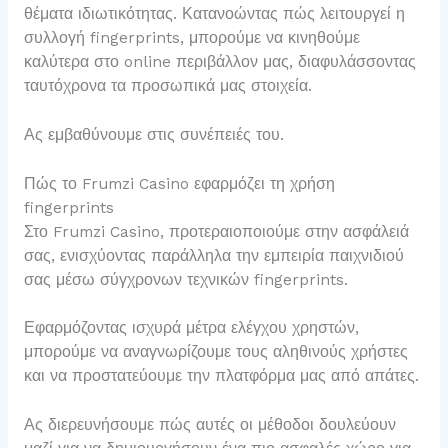
θέματα ιδιωτικότητας. Κατανοώντας πώς λειτουργεί η
συλλογή fingerprints, μπορούμε να κινηθούμε
καλύτερα στο online περιβάλλον μας, διαφυλάσσοντας
ταυτόχρονα τα προσωπικά μας στοιχεία.
Ας εμβαθύνουμε στις συνέπειές του.
Πώς το Frumzi Casino εφαρμόζει τη χρήση
fingerprints
Στο Frumzi Casino, προτεραιοποιούμε στην ασφάλειά
σας, ενισχύοντας παράλληλα την εμπειρία παιχνιδιού
σας μέσω σύγχρονων τεχνικών fingerprints.
Εφαρμόζοντας ισχυρά μέτρα ελέγχου χρηστών,
μπορούμε να αναγνωρίζουμε τους αληθινούς χρήστες
και να προστατεύουμε την πλατφόρμα μας από απάτες.
Ας διερευνήσουμε πώς αυτές οι μέθοδοι δουλεύουν