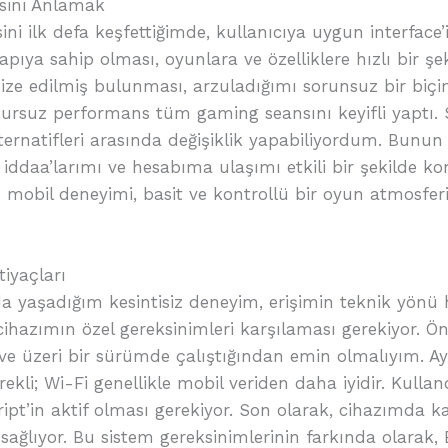
esini Anlamak
ini ilk defa keşfettiğimde, kullanıcıya uygun interfac
apıya sahip olması, oyunlara ve özelliklere hızlı bir şe
anize edilmiş bulunması, arzuladığımı sorunsuz bir b
sursuz performans tüm gaming seansını keyifli yaptı.
ernatifleri arasında değişiklik yapabiliyordum. Bunun 
 iddaa’larımı ve hesabıma ulaşımı etkili bir şekilde k
 mobil deneyimi, basit ve kontrollü bir oyun atmosfer
tiyaçları
 yaşadığım kesintisiz deneyim, erişimin teknik yönü h
hazımın özel gereksinimleri karşılaması gerekiyor. Önc
ve üzeri bir sürümde çalıştığından emin olmalıyım. Ayr
kli; Wi-Fi genellikle mobil veriden daha iyidir. Kulla
ipt’in aktif olması gerekiyor. Son olarak, cihazımda ka
sağlıyor. Bu sistem gereksinimlerinin farkında olarak