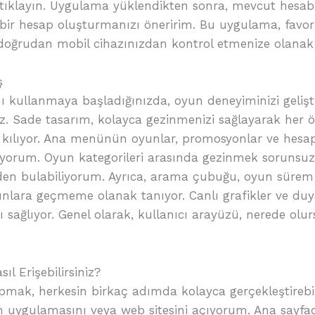
 tıklayın. Uygulama yüklendikten sonra, mevcut hesab
 bir hesap oluşturmanızı öneririm. Bu uygulama, favor
zi doğrudan mobil cihazınızdan kontrol etmenize olanak 
ş
 kullanmaya başladığınızda, oyun deneyiminizi gelişti
. Sade tasarım, kolayca gezinmenizi sağlayarak her ö
lıyor. Ana menünün oyunlar, promosyonlar ve hesap a
diyorum. Oyun kategorileri arasında gezinmek sorunsuz
den bulabiliyorum. Ayrıca, arama çubuğu, oyun sürem
unlara geçmeme olanak tanıyor. Canlı grafikler ve duy
ağlıyor. Genel olarak, kullanıcı arayüzü, nerede olu
ıl Erişebilirsiniz?
pmak, herkesin birkaç adımda kolayca gerçekleştirebile
n uygulamasını veya web sitesini açıyorum. Ana sayfad