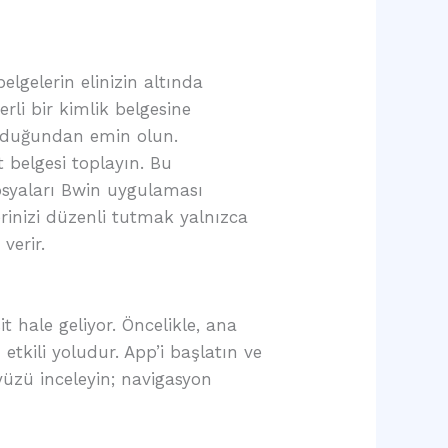
gelerin elinizin altında
rli bir kimlik belgesine
 olduğundan emin olun.
belgesi toplayın. Bu
osyaları Bwin uygulaması
rinizi düzenli tutmak yalnızca
verir.
hale geliyor. Öncelikle, ana
tkili yoludur. App’i başlatın ve
ayüzü inceleyin; navigasyon