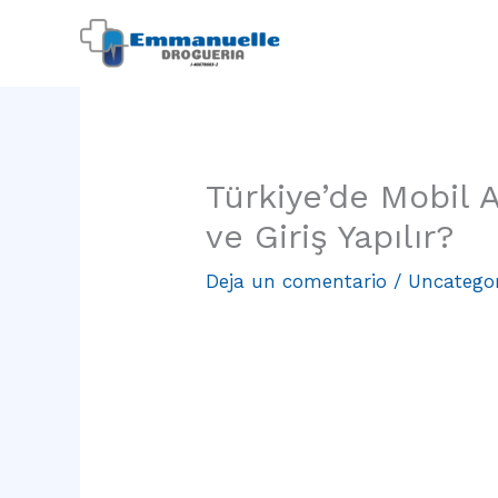
Ir
al
contenido
Türkiye’de Mobil 
ve Giriş Yapılır?
Deja un comentario
/
Uncatego