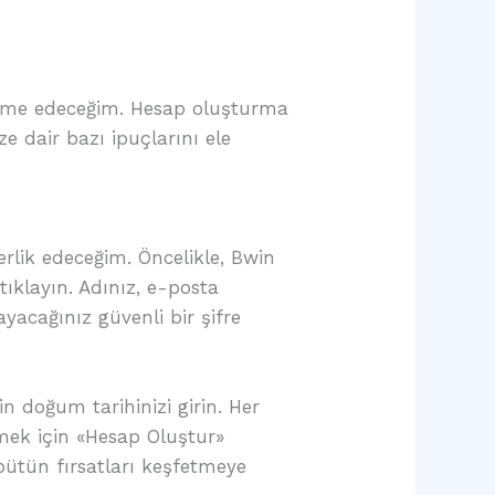
terme edeceğim. Hesap oluşturma
e dair bazı ipuçlarını ele
rlik edeceğim. Öncelikle, Bwin
tıklayın. Adınız, e-posta
ayacağınız güvenli bir şifre
n doğum tarihinizi girin. Her
irmek için «Hesap Oluştur»
bütün fırsatları keşfetmeye