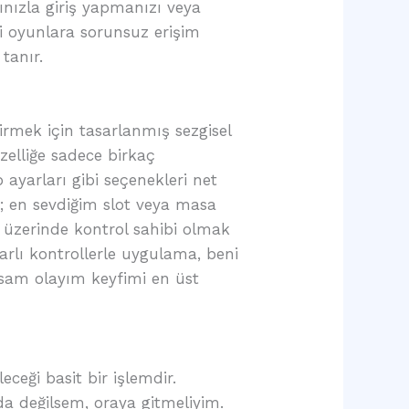
ınızla giriş yapmanızı veya
i oyunlara sorunsuz erişim
tanır.
rmek için tasarlanmış sezgisel
zelliğe sadece birkaç
yarları gibi seçenekleri net
; en sevdiğim slot veya masa
 üzerinde kontrol sahibi olmak
arlı kontrollerle uygulama, beni
rsam olayım keyfimi en üst
ceği basit bir işlemdir.
a değilsem, oraya gitmeliyim.