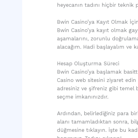
heyecanın tadını hiçbir teknik
Bwin Casino’ya Kayıt Olmak İç
Bwin Casino’ya kayıt olmak gay
aşamalarını, zorunlu doğrulama i
alacağım. Hadi başlayalım ve ka
Hesap Oluşturma Süreci
Bwin Casino’ya başlamak basitt
Casino web sitesini ziyaret edi
adresiniz ve şifreniz gibi temel
seçme imkanınızdır.
Ardından, belirlediğiniz para b
alanı tamamladıktan sonra, bilgi
düğmesine tıklayın. İşte bu ka