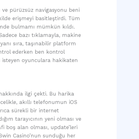
e’i ve pürüzsüz navigasyonu beni
kilde erişmeyi basitleştirdi. Tüm
içimde bulmamı mümkün kıldı.
 Sadece bazı tıklamayla, makine
yanı sıra, taşınabilir platform
ontrol ederken ben kontrol
i isteyen oyunculara hakikaten
akkında ilgi çekti. Bu harika
elikle, akıllı telefonumun iOS
ıca sürekli bir internet
ndığım tarayıcının yeni olması ve
fi boş alan olması, update’leri
, Bwin Casino’nun sunduğu her