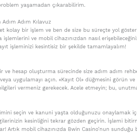
 problem yaşamadan çıkarabilirim.
in Adım Adım Kılavuz
et kolay bir işlem ve ben de size bu süreçte yol gös
şlemlerini ve mobil cihazınızdan nasıl erişebileceğiniz
yıt işleminizi kesintisiz bir şekilde tamamlayalım!
ir ve hesap oluşturma sürecinde size adım adım rehbe
n veya uygulamayı açın. «Kayıt Ol» düğmesini görün ve 
 bilgileri vermeniz gerekecek. Acele etmeyin; bu, unutm
irimini seçin ve kanuni yaşta olduğunuzu onaylamak içi
lerinizin kesinliğini tekrar gözden geçirin. İşlemi bit
dar! Artık mobil cihazınızda Bwin Casino’nun sunduğu 