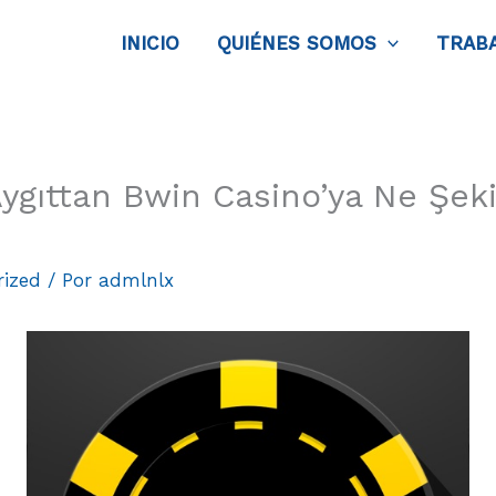
INICIO
QUIÉNES SOMOS
TRAB
Aygıttan Bwin Casino’ya Ne Şek
rized
/ Por
admlnlx