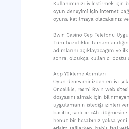
Kullanımınızı iyileştirmek için b
oyun deneyimi için internet bağ
oyuna katılmaya olacaksınız v
Bwin Casino Cep Telefonu Uyg
Tüm hazırlıklar tamamlandığı
adımlarını açıklayacağım ve ilk
sonra, oldukça kullanıcı dostu 
App Yükleme Adımları
Oyun deneyiminizden en iyi şek
Öncelikle, resmi Bwin web sites
dosyasını almak için bilinmeyen
uygulamanın istediği izinleri v
basittir; sadece «Al» düğmesine
henüz bir hesabınız yoksa yeni
erişim sağlarken, bahis faaliye