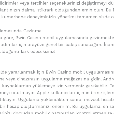
ildirimler veya tercihler seçeneklerinizi değiştirmeyi d
lantınızın daima istikrarlı olduğundan emin olun. Bu i
e kumarhane deneyiminizin yönetimi tamamen sizde o
ulamasında Gezinme
na göre, Bwin Casino mobil uygulamasında gezinmekt
 adımlar için arayüze genel bir bakış sunacağım. İnanı
olduğunu fark edeceksiniz!
ilde yararlanmak için Bwin Casino mobil uygulamasını
ine veya cihazınızın uygulama mağazasına gidin. Andr
 kaynaklardan yüklemeye izin vermeniz gerekebilir. Tal
ermeyi unutmayın. Apple kullanıcıları için indirme işl
 tıklayın. Uygulama yüklendikten sonra, mevcut hesab
 bir hesap oluşturmanızı öneririm. Bu uygulama, en se
tlerinizi doğrudan mobil cihazınızdan kontrol etmenize 