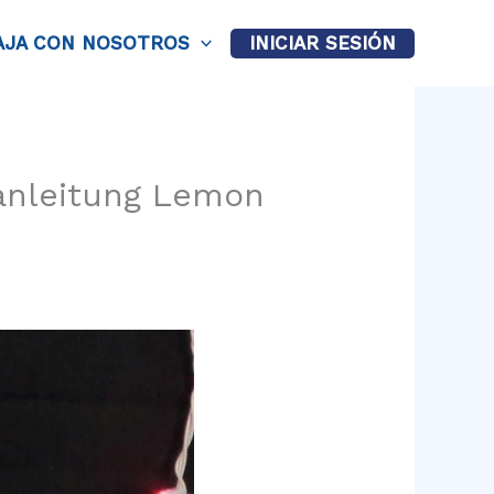
AJA CON NOSOTROS
INICIAR SESIÓN
anleitung Lemon