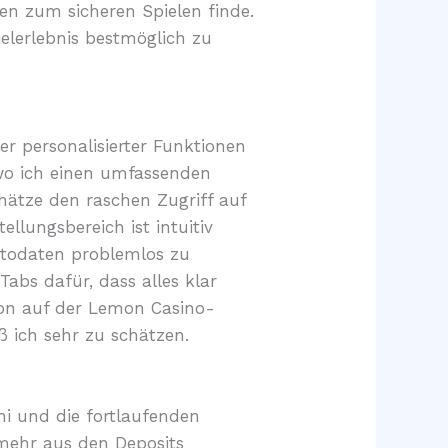
nen zum sicheren Spielen finde.
elerlebnis bestmöglich zu
er personalisierter Funktionen
wo ich einen umfassenden
hätze den raschen Zugriff auf
ellungsbereich ist intuitiv
ntodaten problemlos zu
abs dafür, dass alles klar
tion auf der Lemon Casino-
ß ich sehr zu schätzen.
i und die fortlaufenden
 mehr aus den Deposits