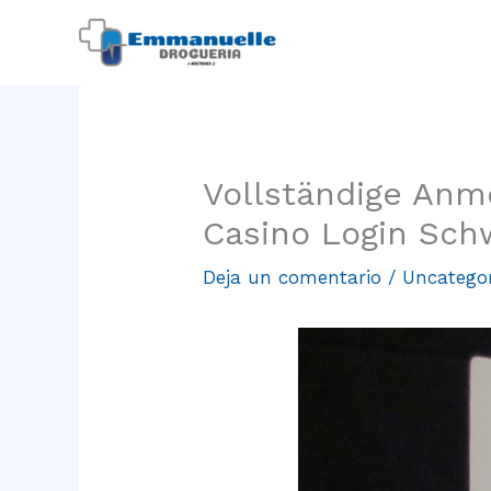
Ir
al
contenido
Vollständige Anm
Casino Login Sch
Deja un comentario
/
Uncatego