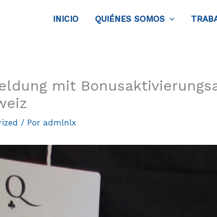
INICIO
QUIÉNES SOMOS
TRAB
eldung mit Bonusaktivierungs
weiz
rized
/ Por
admlnlx