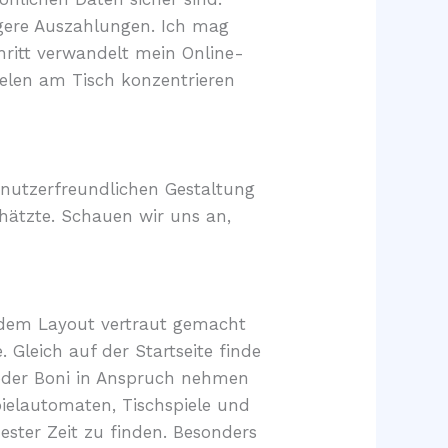
igere Auszahlungen. Ich mag
hritt verwandelt mein Online-
ielen am Tisch konzentrieren
enutzerfreundlichen Gestaltung
chätzte. Schauen wir uns an,
t dem Layout vertraut gemacht
 Gleich auf der Startseite finde
n oder Boni in Anspruch nehmen
pielautomaten, Tischspiele und
ester Zeit zu finden. Besonders