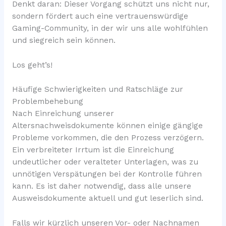
Denkt daran: Dieser Vorgang schützt uns nicht nur,
sondern fördert auch eine vertrauenswürdige
Gaming-Community, in der wir uns alle wohlfühlen
und siegreich sein können.
Los geht’s!
Häufige Schwierigkeiten und Ratschläge zur
Problembehebung
Nach Einreichung unserer
Altersnachweisdokumente können einige gängige
Probleme vorkommen, die den Prozess verzögern.
Ein verbreiteter Irrtum ist die Einreichung
undeutlicher oder veralteter Unterlagen, was zu
unnötigen Verspätungen bei der Kontrolle führen
kann. Es ist daher notwendig, dass alle unsere
Ausweisdokumente aktuell und gut leserlich sind.
Falls wir kürzlich unseren Vor- oder Nachnamen