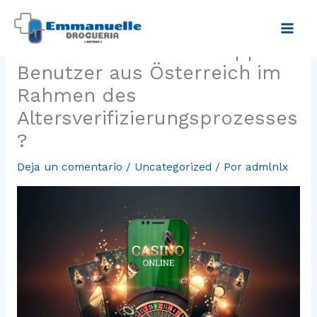
Ir
Welche Anforderungen stellt
al
contenido
die Betmatch Casino App an
Benutzer aus Österreich im
Rahmen des
Altersverifizierungsprozesses
?
Deja un comentario
/
Uncategorized
/ Por
admlnlx