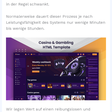
in der Regel schwankt.
Normalerweise dauert dieser Prozess je nach
Leistungsfähigkeit des Systems nur wenige Minuten
bis wenige Stunden.
Wir legen Wert auf einen reibungslosen und