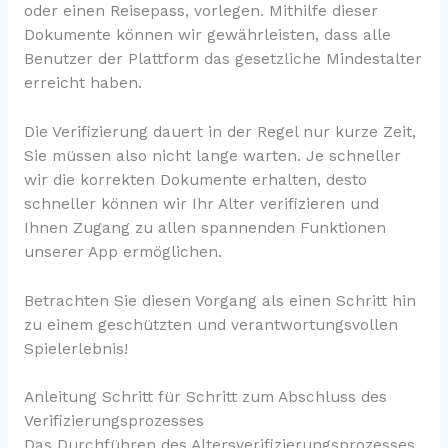
oder einen Reisepass, vorlegen. Mithilfe dieser
Dokumente können wir gewährleisten, dass alle
Benutzer der Plattform das gesetzliche Mindestalter
erreicht haben.
Die Verifizierung dauert in der Regel nur kurze Zeit,
Sie müssen also nicht lange warten. Je schneller
wir die korrekten Dokumente erhalten, desto
schneller können wir Ihr Alter verifizieren und
Ihnen Zugang zu allen spannenden Funktionen
unserer App ermöglichen.
Betrachten Sie diesen Vorgang als einen Schritt hin
zu einem geschützten und verantwortungsvollen
Spielerlebnis!
Anleitung Schritt für Schritt zum Abschluss des
Verifizierungsprozesses
Das Durchführen des Altersverifizierungsprozesses