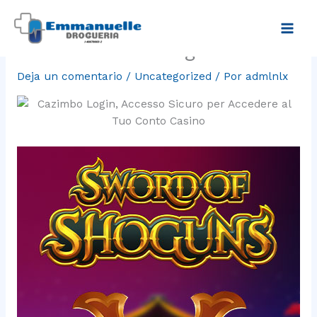
Ir
Wieder anmelden Cazimbo
al
contenido
Casino Anmeldung in Austria
Deja un comentario
/
Uncategorized
/ Por
admlnlx