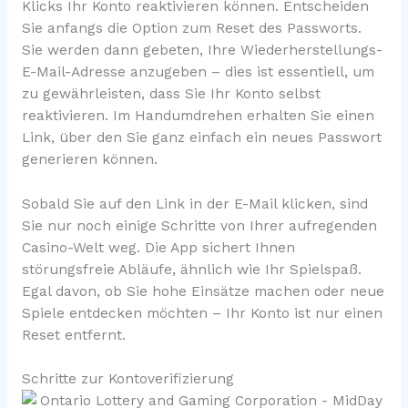
Klicks Ihr Konto reaktivieren können. Entscheiden
Sie anfangs die Option zum Reset des Passworts.
Sie werden dann gebeten, Ihre Wiederherstellungs-
E-Mail-Adresse anzugeben – dies ist essentiell, um
zu gewährleisten, dass Sie Ihr Konto selbst
reaktivieren. Im Handumdrehen erhalten Sie einen
Link, über den Sie ganz einfach ein neues Passwort
generieren können.
Sobald Sie auf den Link in der E-Mail klicken, sind
Sie nur noch einige Schritte von Ihrer aufregenden
Casino-Welt weg. Die App sichert Ihnen
störungsfreie Abläufe, ähnlich wie Ihr Spielspaß.
Egal davon, ob Sie hohe Einsätze machen oder neue
Spiele entdecken möchten – Ihr Konto ist nur einen
Reset entfernt.
Schritte zur Kontoverifizierung