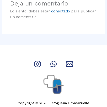
Deja un comentario
Lo siento, debes estar
conectado
para publicar
un comentario.
Copyright © 2026 | Drogueria Emmanuelle