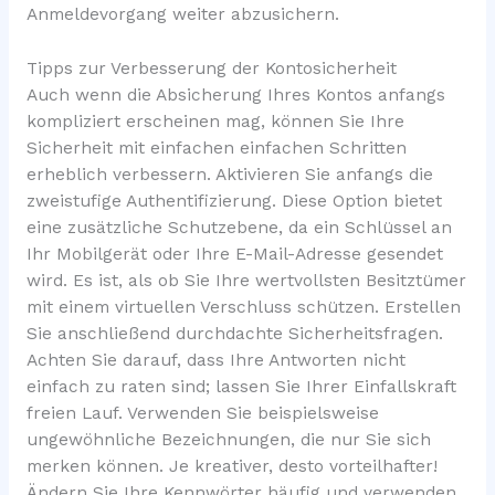
Anmeldevorgang weiter abzusichern.
Tipps zur Verbesserung der Kontosicherheit
Auch wenn die Absicherung Ihres Kontos anfangs
kompliziert erscheinen mag, können Sie Ihre
Sicherheit mit einfachen einfachen Schritten
erheblich verbessern. Aktivieren Sie anfangs die
zweistufige Authentifizierung. Diese Option bietet
eine zusätzliche Schutzebene, da ein Schlüssel an
Ihr Mobilgerät oder Ihre E-Mail-Adresse gesendet
wird. Es ist, als ob Sie Ihre wertvollsten Besitztümer
mit einem virtuellen Verschluss schützen. Erstellen
Sie anschließend durchdachte Sicherheitsfragen.
Achten Sie darauf, dass Ihre Antworten nicht
einfach zu raten sind; lassen Sie Ihrer Einfallskraft
freien Lauf. Verwenden Sie beispielsweise
ungewöhnliche Bezeichnungen, die nur Sie sich
merken können. Je kreativer, desto vorteilhafter!
Ändern Sie Ihre Kennwörter häufig und verwenden