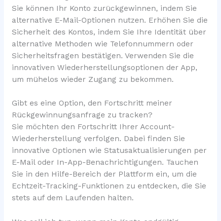
Sie können Ihr Konto zurückgewinnen, indem Sie
alternative E-Mail-Optionen nutzen. Erhöhen Sie die
Sicherheit des Kontos, indem Sie Ihre Identität über
alternative Methoden wie Telefonnummern oder
Sicherheitsfragen bestätigen. Verwenden Sie die
innovativen Wiederherstellungsoptionen der App,
um mühelos wieder Zugang zu bekommen.
Gibt es eine Option, den Fortschritt meiner
Rückgewinnungsanfrage zu tracken?
Sie möchten den Fortschritt Ihrer Account-
Wiederherstellung verfolgen. Dabei finden Sie
innovative Optionen wie Statusaktualisierungen per
E-Mail oder In-App-Benachrichtigungen. Tauchen
Sie in den Hilfe-Bereich der Plattform ein, um die
Echtzeit-Tracking-Funktionen zu entdecken, die Sie
stets auf dem Laufenden halten.