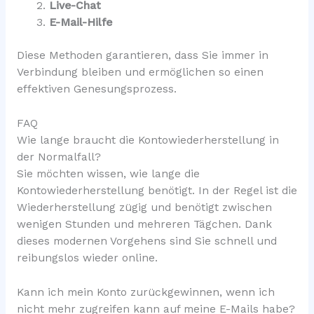
Live-Chat
E-Mail-Hilfe
Diese Methoden garantieren, dass Sie immer in
Verbindung bleiben und ermöglichen so einen
effektiven Genesungsprozess.
FAQ
Wie lange braucht die Kontowiederherstellung in
der Normalfall?
Sie möchten wissen, wie lange die
Kontowiederherstellung benötigt. In der Regel ist die
Wiederherstellung zügig und benötigt zwischen
wenigen Stunden und mehreren Tägchen. Dank
dieses modernen Vorgehens sind Sie schnell und
reibungslos wieder online.
Kann ich mein Konto zurückgewinnen, wenn ich
nicht mehr zugreifen kann auf meine E-Mails habe?