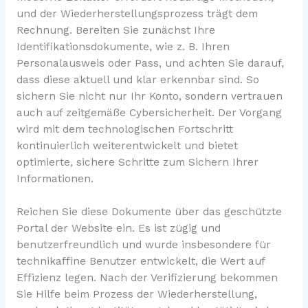
und der Wiederherstellungsprozess trägt dem
Rechnung. Bereiten Sie zunächst Ihre
Identifikationsdokumente, wie z. B. Ihren
Personalausweis oder Pass, und achten Sie darauf,
dass diese aktuell und klar erkennbar sind. So
sichern Sie nicht nur Ihr Konto, sondern vertrauen
auch auf zeitgemäße Cybersicherheit. Der Vorgang
wird mit dem technologischen Fortschritt
kontinuierlich weiterentwickelt und bietet
optimierte, sichere Schritte zum Sichern Ihrer
Informationen.
Reichen Sie diese Dokumente über das geschützte
Portal der Website ein. Es ist zügig und
benutzerfreundlich und wurde insbesondere für
technikaffine Benutzer entwickelt, die Wert auf
Effizienz legen. Nach der Verifizierung bekommen
Sie Hilfe beim Prozess der Wiederherstellung,