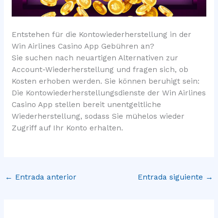
Entstehen für die Kontowiederherstellung in der
Win Airlines Casino App Gebühren an?
Sie suchen nach neuartigen Alternativen zur
Account-Wiederherstellung und fragen sich, ob
Kosten erhoben werden. Sie können beruhigt sein:
Die Kontowiederherstellungsdienste der Win Airlines
Casino App stellen bereit unentgeltliche
Wiederherstellung, sodass Sie mühelos wieder
Zugriff auf Ihr Konto erhalten.
←
Entrada anterior
Entrada siguiente
→