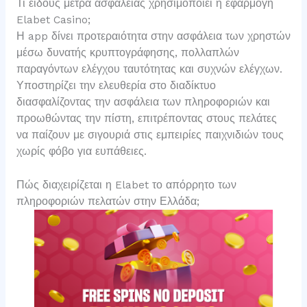
Τι είδους μέτρα ασφαλείας χρησιμοποιεί η εφαρμογή
Elabet Casino;
Η app δίνει προτεραιότητα στην ασφάλεια των χρηστών
μέσω δυνατής κρυπτογράφησης, πολλαπλών
παραγόντων ελέγχου ταυτότητας και συχνών ελέγχων.
Υποστηρίζει την ελευθερία στο διαδίκτυο
διασφαλίζοντας την ασφάλεια των πληροφοριών και
προωθώντας την πίστη, επιτρέποντας στους πελάτες
να παίζουν με σιγουριά στις εμπειρίες παιχνιδιών τους
χωρίς φόβο για ευπάθειες.
Πώς διαχειρίζεται η Elabet το απόρρητο των
πληροφοριών πελατών στην Ελλάδα;