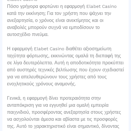
Πόσο γρήγορα φορτώνει η εφαρμογή Elabet Casino
κατά την εκκίνηση; Για τον χρήστη που ψάχνει την
ανεξαρτησία, ο χρόνος είναι ανεκτίμητος και οι
αναβολές μπορούν συχνά να εμποδίσουν το
αυτοσχέδιο πνεύμα.
Η εφαρμογή Elabet Casino διαθέτει αξιοσημείωτη
ταχύτητα φόρτωσης, εκκινώντας ομαλά τη διεπαφή της
σε λίγα δευτερόλεπτα. Αυτή η αποδοτικότητα προκύπτει
από αυστηρές τεχνικές βελτίωσης που έχουν σχεδιαστεί
για να απελευθερώνουν τους χρήστες από τους
ενοχλητικούς χρόνους αναμονής.
Γενικά, η εφαρμογή δίνει προτεραιότητα στην
ανταπόκριση για να εγγυηθεί μια ομαλή εμπειρία
παιχνιδιού, προσφέροντας ανεξαρτησία στους χρήστες
να ασχολούνται άμεσα και αβίαστα με τις προσφορές
της. Αυτό το χαρακτηριστικό είναι σημαντικό, δίνοντας