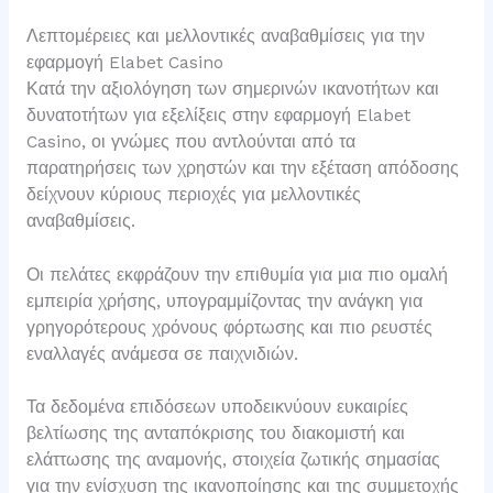
Λεπτομέρειες και μελλοντικές αναβαθμίσεις για την
εφαρμογή Elabet Casino
Κατά την αξιολόγηση των σημερινών ικανοτήτων και
δυνατοτήτων για εξελίξεις στην εφαρμογή Elabet
Casino, οι γνώμες που αντλούνται από τα
παρατηρήσεις των χρηστών και την εξέταση απόδοσης
δείχνουν κύριους περιοχές για μελλοντικές
αναβαθμίσεις.
Οι πελάτες εκφράζουν την επιθυμία για μια πιο ομαλή
εμπειρία χρήσης, υπογραμμίζοντας την ανάγκη για
γρηγορότερους χρόνους φόρτωσης και πιο ρευστές
εναλλαγές ανάμεσα σε παιχνιδιών.
Τα δεδομένα επιδόσεων υποδεικνύουν ευκαιρίες
βελτίωσης της ανταπόκρισης του διακομιστή και
ελάττωσης της αναμονής, στοιχεία ζωτικής σημασίας
για την ενίσχυση της ικανοποίησης και της συμμετοχής