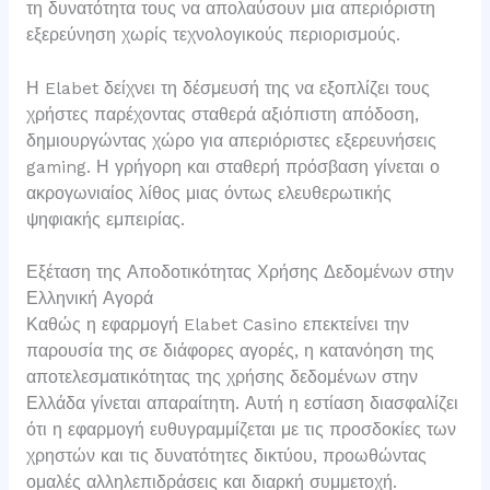
τη δυνατότητα τους να απολαύσουν μια απεριόριστη
εξερεύνηση χωρίς τεχνολογικούς περιορισμούς.
Η Elabet δείχνει τη δέσμευσή της να εξοπλίζει τους
χρήστες παρέχοντας σταθερά αξιόπιστη απόδοση,
δημιουργώντας χώρο για απεριόριστες εξερευνήσεις
gaming. Η γρήγορη και σταθερή πρόσβαση γίνεται ο
ακρογωνιαίος λίθος μιας όντως ελευθερωτικής
ψηφιακής εμπειρίας.
Εξέταση της Αποδοτικότητας Χρήσης Δεδομένων στην
Ελληνική Αγορά
Καθώς η εφαρμογή Elabet Casino επεκτείνει την
παρουσία της σε διάφορες αγορές, η κατανόηση της
αποτελεσματικότητας της χρήσης δεδομένων στην
Ελλάδα γίνεται απαραίτητη. Αυτή η εστίαση διασφαλίζει
ότι η εφαρμογή ευθυγραμμίζεται με τις προσδοκίες των
χρηστών και τις δυνατότητες δικτύου, προωθώντας
ομαλές αλληλεπιδράσεις και διαρκή συμμετοχή.