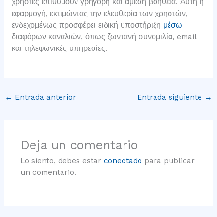
χρήστες επιθυμούν γρήγορη και άμεση βοήθεια. Αυτή η
εφαρμογή, εκτιμώντας την ελευθερία των χρηστών,
ενδεχομένως προσφέρει ειδική υποστήριξη
μέσω
διαφόρων καναλιών, όπως ζωντανή συνομιλία, email
και τηλεφωνικές υπηρεσίες.
←
Entrada anterior
Entrada siguiente
→
Deja un comentario
Lo siento, debes estar
conectado
para publicar
un comentario.