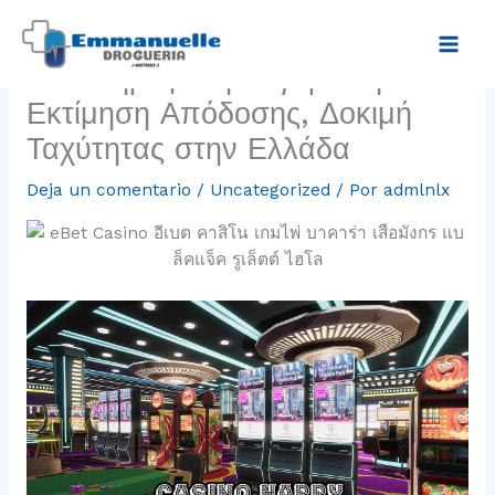
Ir
Εφαρμογή Elabet Casino,
al
contenido
Ολοκληρωμένη Συγκριτική
Εκτίμηση Απόδοσης, Δοκιμή
Ταχύτητας στην Ελλάδα
Deja un comentario
/
Uncategorized
/ Por
admlnlx