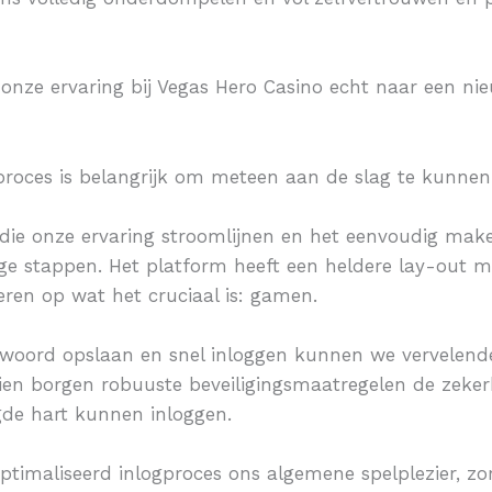
onze ervaring bij Vegas Hero Casino echt naar een nie
proces is belangrijk om meteen aan de slag te kunnen 
ie onze ervaring stroomlijnen en het eenvoudig make
e stappen. Het platform heeft een heldere lay-out me
ren op wat het cruciaal is: gamen.
woord opslaan en snel inloggen kunnen we vervelend
en borgen robuuste beveiligingsmaatregelen de zeker
de hart kunnen inloggen.
optimaliseerd inlogproces ons algemene spelplezier, zo