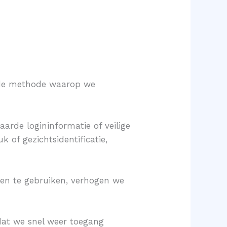
n de methode waarop we
arde logininformatie of veilige
k of gezichtsidentificatie,
den te gebruiken, verhogen we
dat we snel weer toegang