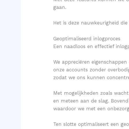
gaan.
Het is deze nauwkeurigheid die 
Geoptimaliseerd inlogproces
Een naadloos en effectief inlog
We appreciëren eigenschappen d
onze accounts zonder overbodig
zodat we ons kunnen concentre
Met mogelijkheden zoals wacht
en meteen aan de slag. Bovendi
waardoor we met een onbezorg
Ten slotte optimaliseert een ge