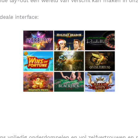
nde lay-out een wereld van verschil kan maken in on
ideale interface:
s volledig onderdompelen en vol zelfvertrouwen en p