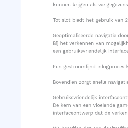
kunnen krijgen als we gegevens 
Tot slot biedt het gebruik van 2
Geoptimaliseerde navigatie doo
Bij het verkennen van mogelijkh
een gebruiksvriendelijk interfa
Een gestroomlijnd inlogproces 
Bovendien zorgt snelle navigat
Gebruiksvriendelijk interfaceon
De kern van een vloeiende ga
interfaceontwerp dat de verkenn