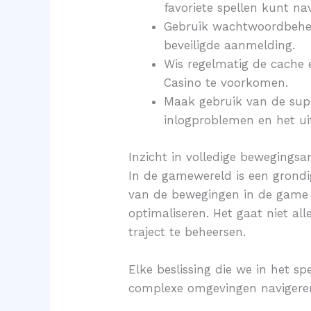
favoriete spellen kunt na
Gebruik wachtwoordbeheer
beveiligde aanmelding.
Wis regelmatig de cache 
Casino te voorkomen.
Maak gebruik van de sup
inlogproblemen en het ui
Inzicht in volledige bewegings
In de gamewereld is een grondi
van de bewegingen in de game t
optimaliseren. Het gaat niet 
traject te beheersen.
Elke beslissing die we in het 
complexe omgevingen navigeren