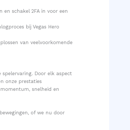
 en schakel 2FA in voor een
logproces bij Vegas Hero
 oplossen van veelvoorkomende
 spelervaring. Door elk aspect
n onze prestaties
om momentum, snelheid en
 bewegingen, of we nu door