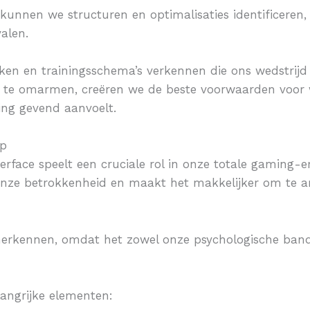
 kunnen we structuren en optimalisaties identificeren,
alen.
en en trainingsschema’s verkennen die ons wedstrijd n
g te omarmen, creëren we de beste voorwaarden voor
ng gevend aanvoelt.
rp
erface speelt een cruciale rol in onze totale gaming-e
onze betrokkenheid en maakt het makkelijker om te 
erkennen, omdat het zowel onze psychologische band
angrijke elementen: