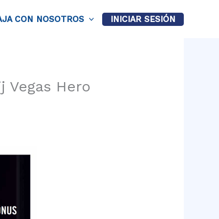
AJA CON NOSOTROS
INICIAR SESIÓN
ij Vegas Hero