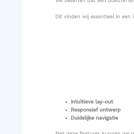
We beseffen dat een doeltreffe
Dit vinden wij essentieel in een 
Intuïtieve lay-out
Responsief ontwerp
Duidelijke navigatie
Met deze features kunnen we on