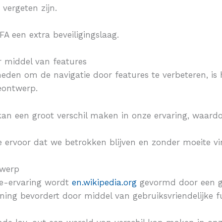
vergeten zijn.
FA een extra beveiligingslaag.
r middel van features
eden om de navigatie door features te verbeteren, is
ceontwerp.
kan een groot verschil maken in onze ervaring, waard
ie ervoor dat we betrokken blijven en zonder moeite 
twerp
me-ervaring wordt
en.wikipedia.org
gevormd door een ge
ing bevordert door middel van gebruiksvriendelijke fu