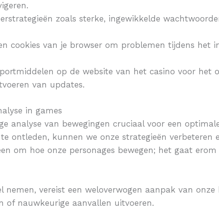
vigeren.
strategieën zoals sterke, ingewikkelde wachtwoorden
en cookies van je browser om problemen tijdens het in
portmiddelen op de website van het casino voor het
tvoeren van updates.
analyse in games
ge analyse van bewegingen cruciaal voor een optimale
e ontleden, kunnen we onze strategieën verbeteren e
alleen om hoe onze personages bewegen; het gaat er
spel nemen, vereist een weloverwogen aanpak van onze
 of nauwkeurige aanvallen uitvoeren.